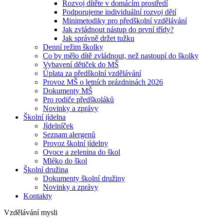
Rozvoj dítěte v domácím prostředí
Podporujeme individuální rozvoj dětí
Minimetodiky pro předškolní vzdělávání
Jak zvládnout nástup do první třídy?
Jak správně držet tužku
Denní režim školky
Co by mělo dítě zvládnout, než nastoupí do školky
Vybavení dětiček do MŠ
Úplata za předškolní vzdělávání
Provoz MŠ o letních prázdninách 2026
Dokumenty MŠ
Pro rodiče předškoláků
Novinky a zprávy
Školní jídelna
Jídelníček
Seznam alergenů
Provoz školní jídelny
Ovoce a zelenina do škol
Mléko do škol
Školní družina
Dokumenty školní družiny
Novinky a zprávy
Kontakty
Vzdělávání mysli