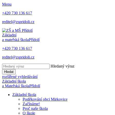
Menu
+420 730 136 617
reditel@zspridoli.cz
Základní
a mateřská škola
Přídolí
+420 730 136 617
reditel@zspridoli.cz
Hledaný výraz
Hledat
rozšířené vyhledávání
Základní škola
a Mateřská škola
Přídolí
Základní škola
Poděkování obci Mirkovice
Začínáme!
Proč naše škola
O škole