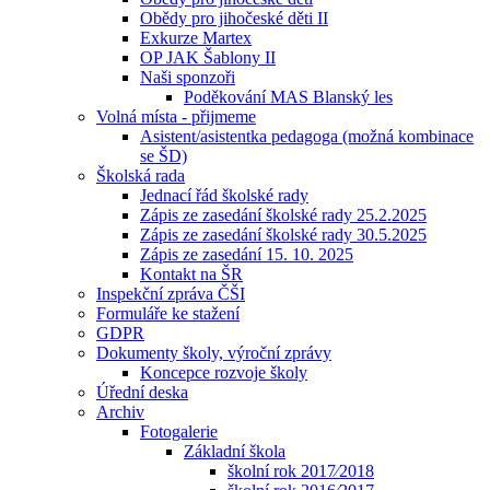
Obědy pro jihočeské děti II
Exkurze Martex
OP JAK Šablony II
Naši sponzoři
Poděkování MAS Blanský les
Volná místa - přijmeme
Asistent/asistentka pedagoga (možná kombinace
se ŠD)
Školská rada
Jednací řád školské rady
Zápis ze zasedání školské rady 25.2.2025
Zápis ze zasedání školské rady 30.5.2025
Zápis ze zasedání 15. 10. 2025
Kontakt na ŠR
Inspekční zpráva ČŠI
Formuláře ke stažení
GDPR
Dokumenty školy, výroční zprávy
Koncepce rozvoje školy
Úřední deska
Archiv
Fotogalerie
Základní škola
školní rok 2017⁄2018