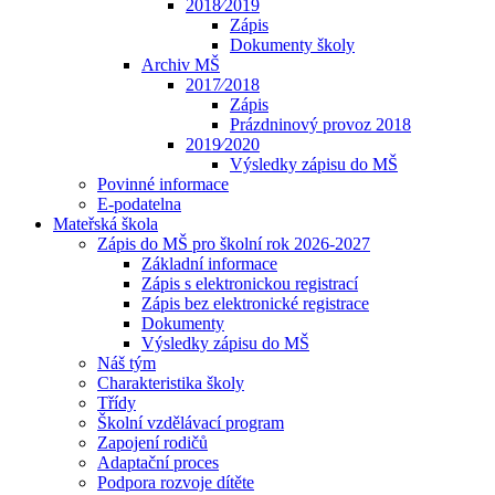
2018⁄2019
Zápis
Dokumenty školy
Archiv MŠ
2017⁄2018
Zápis
Prázdninový provoz 2018
2019⁄2020
Výsledky zápisu do MŠ
Povinné informace
E-podatelna
Mateřská škola
Zápis do MŠ pro školní rok 2026-2027
Základní informace
Zápis s elektronickou registrací
Zápis bez elektronické registrace
Dokumenty
Výsledky zápisu do MŠ
Náš tým
Charakteristika školy
Třídy
Školní vzdělávací program
Zapojení rodičů
Adaptační proces
Podpora rozvoje dítěte