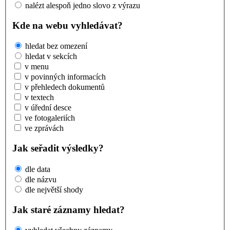
nalézt alespoň jedno slovo z výrazu
Kde na webu vyhledávat?
hledat bez omezení
hledat v sekcích
v menu
v povinných informacích
v přehledech dokumentů
v textech
v úřední desce
ve fotogaleriích
ve zprávách
Jak seřadit výsledky?
dle data
dle názvu
dle největší shody
Jak staré záznamy hledat?