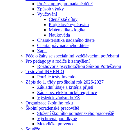
Proč skupiny pro nadané děti?
Způsob výuky
Vyučování
Čtenářské dílny
Projektové vyučování
Matematika - logika
Naukověda
Charakteristika nadaného dítěte
Charta práv nadaného dítěte
Zápis
Péče o žáky se speciálními vzdělávacími potřebami
Pro pedagogy a rodiče k zamyšlení
Rozhovor s psycholožkou Šárkou Portešovou
Testování INVENIO
Použité testy Invenio
Zápis do 1. třídy pro školní rok 2026-2027
Základní údaje a kritéria přijetí
Zápis bez elektronické registrace
Výsledek zápisu do ZŠ
Organizace školního roku
Školní poradenské pracoviště
Složení školního poradenského pracoviště
Výchovná poradkyně
Metodička prevence
Soutěže