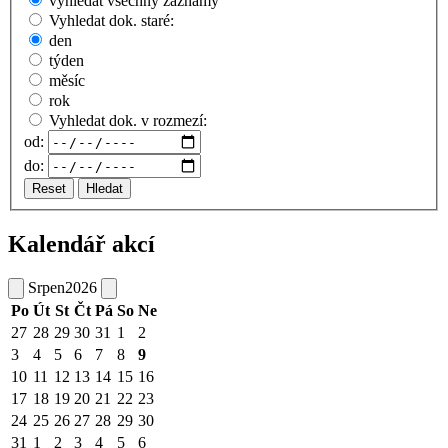
vyhledat všechny záznamy
Vyhledat dok. staré:
den
týden
měsíc
rok
Vyhledat dok. v rozmezí:
od:
do:
Reset
Hledat
Kalendář akcí
Srpen
2026
Po
Út
St
Čt
Pá
So
Ne
27
28
29
30
31
1
2
3
4
5
6
7
8
9
10
11
12
13
14
15
16
17
18
19
20
21
22
23
24
25
26
27
28
29
30
31
1
2
3
4
5
6