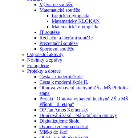
Výtvarné soutěže
Matematické soutěže
Logická olympiáda
Matematický KLOKAN
Matematická olympiáda
IT soutěže
Recitační a literární soutěže
Prezentační soutěže
Sportovní soutěže
Odpolední aktivity
Novinky a zprávy
Fotogalerie
Projekty a dotace
Cesta k moderní škole
Cesta k moderní škole II.
Obnova vybavení kuchyně ZŠ a MŠ Přídolí - I.
etapa
Projekt "Obnova vybavení kuchyně ZŠ a MŠ
Přídolí - II. etapa"
OP Jan Amos Komenský
Doučování žáků - Národní plán obnovy
Digitalizujeme školu
Ovoce a zelenina do škol
Mléko do škol
Obědy pro jihočeské děti