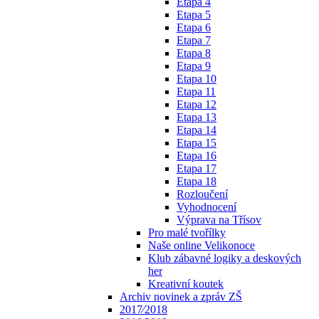
Etapa 4
Etapa 5
Etapa 6
Etapa 7
Etapa 8
Etapa 9
Etapa 10
Etapa 11
Etapa 12
Etapa 13
Etapa 14
Etapa 15
Etapa 16
Etapa 17
Etapa 18
Rozloučení
Vyhodnocení
Výprava na Třísov
Pro malé tvořílky
Naše online Velikonoce
Klub zábavné logiky a deskových
her
Kreativní koutek
Archiv novinek a zpráv ZŠ
2017⁄2018