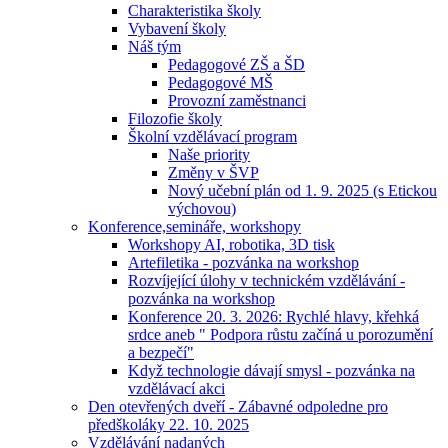
Charakteristika školy
Vybavení školy
Náš tým
Pedagogové ZŠ a ŠD
Pedagogové MŠ
Provozní zaměstnanci
Filozofie školy
Školní vzdělávací program
Naše priority
Změny v ŠVP
Nový učební plán od 1. 9. 2025 (s Etickou
výchovou)
Konference,semináře, workshopy
Workshopy AI, robotika, 3D tisk
Artefiletika - pozvánka na workshop
Rozvíjející úlohy v technickém vzdělávání -
pozvánka na workshop
Konference 20. 3. 2026: Rychlé hlavy, křehká
srdce aneb " Podpora růstu začíná u porozumění
a bezpečí"
Když technologie dávají smysl - pozvánka na
vzdělávací akci
Den otevřených dveří - Zábavné odpoledne pro
předškoláky 22. 10. 2025
Vzdělávání nadaných