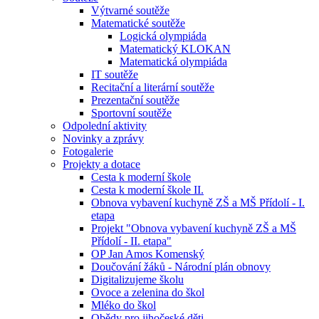
Výtvarné soutěže
Matematické soutěže
Logická olympiáda
Matematický KLOKAN
Matematická olympiáda
IT soutěže
Recitační a literární soutěže
Prezentační soutěže
Sportovní soutěže
Odpolední aktivity
Novinky a zprávy
Fotogalerie
Projekty a dotace
Cesta k moderní škole
Cesta k moderní škole II.
Obnova vybavení kuchyně ZŠ a MŠ Přídolí - I.
etapa
Projekt "Obnova vybavení kuchyně ZŠ a MŠ
Přídolí - II. etapa"
OP Jan Amos Komenský
Doučování žáků - Národní plán obnovy
Digitalizujeme školu
Ovoce a zelenina do škol
Mléko do škol
Obědy pro jihočeské děti