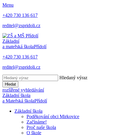
Menu
+420 730 136 617
reditel@zspridoli.cz
Základní
a mateřská škola
Přídolí
+420 730 136 617
reditel@zspridoli.cz
Hledaný výraz
Hledat
rozšířené vyhledávání
Základní škola
a Mateřská škola
Přídolí
Základní škola
Poděkování obci Mirkovice
Začínáme!
Proč naše škola
O škole