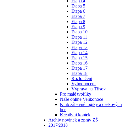
Etapa 4
Etapa 5
Etapa 6
Etapa 7
Etapa 8
Etapa 9
Etapa 10
Etapa 11
Etapa 12
Etapa 13
Etapa 14
Etapa 15
Etapa 16
Etapa 17
Etapa 18
Rozloučení
Vyhodnocení
Výprava na Třísov
Pro malé tvořílky
Naše online Velikonoce
Klub zábavné logiky a deskových
her
Kreativní koutek
Archiv novinek a zpráv ZŠ
2017⁄2018