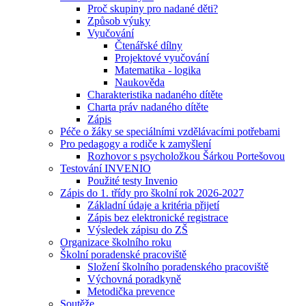
Proč skupiny pro nadané děti?
Způsob výuky
Vyučování
Čtenářské dílny
Projektové vyučování
Matematika - logika
Naukověda
Charakteristika nadaného dítěte
Charta práv nadaného dítěte
Zápis
Péče o žáky se speciálními vzdělávacími potřebami
Pro pedagogy a rodiče k zamyšlení
Rozhovor s psycholožkou Šárkou Portešovou
Testování INVENIO
Použité testy Invenio
Zápis do 1. třídy pro školní rok 2026-2027
Základní údaje a kritéria přijetí
Zápis bez elektronické registrace
Výsledek zápisu do ZŠ
Organizace školního roku
Školní poradenské pracoviště
Složení školního poradenského pracoviště
Výchovná poradkyně
Metodička prevence
Soutěže