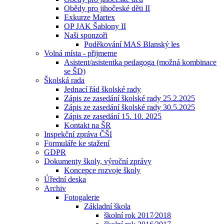
Obědy pro jihočeské děti II
Exkurze Martex
OP JAK Šablony II
Naši sponzoři
Poděkování MAS Blanský les
Volná místa - přijmeme
Asistent/asistentka pedagoga (možná kombinace
se ŠD)
Školská rada
Jednací řád školské rady
Zápis ze zasedání školské rady 25.2.2025
Zápis ze zasedání školské rady 30.5.2025
Zápis ze zasedání 15. 10. 2025
Kontakt na ŠR
Inspekční zpráva ČŠI
Formuláře ke stažení
GDPR
Dokumenty školy, výroční zprávy
Koncepce rozvoje školy
Úřední deska
Archiv
Fotogalerie
Základní škola
školní rok 2017⁄2018