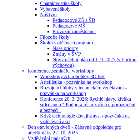
Charakteristika školy
Vybavení školy
Náš tým
Pedagogové ZŠ a ŠD
Pedagogové MŠ
Provozní zaměstnanci
Filozofie školy
Školní vzdělávací program
Naše priority
Změny v ŠVP
Nový učební plán od 1. 9. 2025 (s Etickou
výchovou)
Konference,semináře, workshopy
Workshopy AI, robotika, 3D tisk
Artefiletika - pozvánka na workshop
Rozvíjející úlohy v technickém vzdělávání -
pozvánka na workshop
Konference 20. 3. 2026: Rychlé hlavy, křehká
srdce aneb " Podpora růstu začíná u porozumění
a bezpečí"
Když technologie dávají smysl - pozvánka na
vzdělávací akci
Den otevřených dveří - Zábavné odpoledne pro
předškoláky 22. 10. 2025
Vzdělávání nadaných