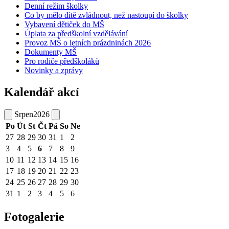
Denní režim školky
Co by mělo dítě zvládnout, než nastoupí do školky
Vybavení dětiček do MŠ
Úplata za předškolní vzdělávání
Provoz MŠ o letních prázdninách 2026
Dokumenty MŠ
Pro rodiče předškoláků
Novinky a zprávy
Kalendář akcí
Srpen
2026
Po
Út
St
Čt
Pá
So
Ne
27
28
29
30
31
1
2
3
4
5
6
7
8
9
10
11
12
13
14
15
16
17
18
19
20
21
22
23
24
25
26
27
28
29
30
31
1
2
3
4
5
6
Fotogalerie