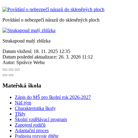
Povídání o nebezpečí nárazů do skleněných ploch
Strakapoud malý zblízka
Datum vložení:
18. 11. 2025 12:35
Datum poslední aktualizace:
26. 3. 2026 11:12
Autor:
Správce Webu
Mateřská škola
Zápis do MŠ pro školní rok 2026-2027
Náš tým
Charakteristika školy
Třídy
Školní vzdělávací program
Zapojení rodičů
Adaptační proces
Podpora rozvoje dítěte