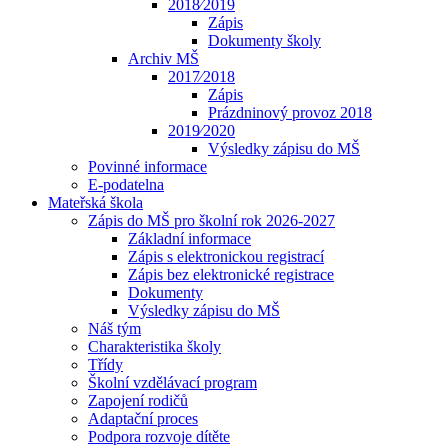
2018⁄2019
Zápis
Dokumenty školy
Archiv MŠ
2017⁄2018
Zápis
Prázdninový provoz 2018
2019⁄2020
Výsledky zápisu do MŠ
Povinné informace
E-podatelna
Mateřská škola
Zápis do MŠ pro školní rok 2026-2027
Základní informace
Zápis s elektronickou registrací
Zápis bez elektronické registrace
Dokumenty
Výsledky zápisu do MŠ
Náš tým
Charakteristika školy
Třídy
Školní vzdělávací program
Zapojení rodičů
Adaptační proces
Podpora rozvoje dítěte