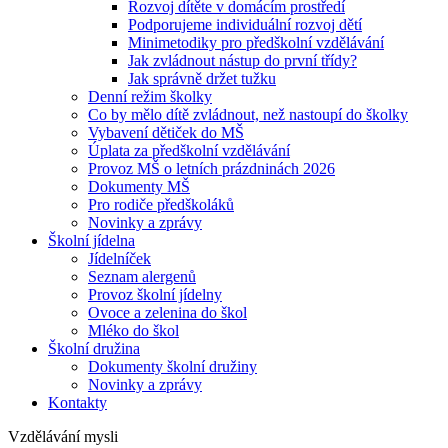
Rozvoj dítěte v domácím prostředí
Podporujeme individuální rozvoj dětí
Minimetodiky pro předškolní vzdělávání
Jak zvládnout nástup do první třídy?
Jak správně držet tužku
Denní režim školky
Co by mělo dítě zvládnout, než nastoupí do školky
Vybavení dětiček do MŠ
Úplata za předškolní vzdělávání
Provoz MŠ o letních prázdninách 2026
Dokumenty MŠ
Pro rodiče předškoláků
Novinky a zprávy
Školní jídelna
Jídelníček
Seznam alergenů
Provoz školní jídelny
Ovoce a zelenina do škol
Mléko do škol
Školní družina
Dokumenty školní družiny
Novinky a zprávy
Kontakty
Vzdělávání mysli