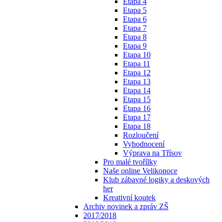
Etapa 4
Etapa 5
Etapa 6
Etapa 7
Etapa 8
Etapa 9
Etapa 10
Etapa 11
Etapa 12
Etapa 13
Etapa 14
Etapa 15
Etapa 16
Etapa 17
Etapa 18
Rozloučení
Vyhodnocení
Výprava na Třísov
Pro malé tvořílky
Naše online Velikonoce
Klub zábavné logiky a deskových
her
Kreativní koutek
Archiv novinek a zpráv ZŠ
2017⁄2018