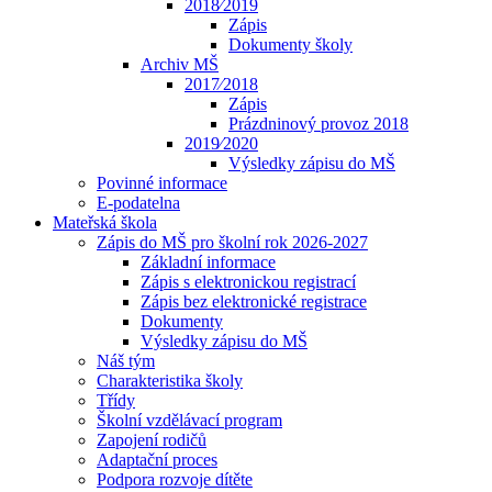
2018⁄2019
Zápis
Dokumenty školy
Archiv MŠ
2017⁄2018
Zápis
Prázdninový provoz 2018
2019⁄2020
Výsledky zápisu do MŠ
Povinné informace
E-podatelna
Mateřská škola
Zápis do MŠ pro školní rok 2026-2027
Základní informace
Zápis s elektronickou registrací
Zápis bez elektronické registrace
Dokumenty
Výsledky zápisu do MŠ
Náš tým
Charakteristika školy
Třídy
Školní vzdělávací program
Zapojení rodičů
Adaptační proces
Podpora rozvoje dítěte