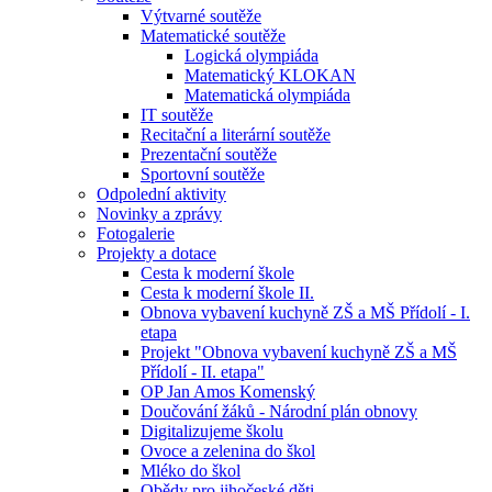
Výtvarné soutěže
Matematické soutěže
Logická olympiáda
Matematický KLOKAN
Matematická olympiáda
IT soutěže
Recitační a literární soutěže
Prezentační soutěže
Sportovní soutěže
Odpolední aktivity
Novinky a zprávy
Fotogalerie
Projekty a dotace
Cesta k moderní škole
Cesta k moderní škole II.
Obnova vybavení kuchyně ZŠ a MŠ Přídolí - I.
etapa
Projekt "Obnova vybavení kuchyně ZŠ a MŠ
Přídolí - II. etapa"
OP Jan Amos Komenský
Doučování žáků - Národní plán obnovy
Digitalizujeme školu
Ovoce a zelenina do škol
Mléko do škol
Obědy pro jihočeské děti