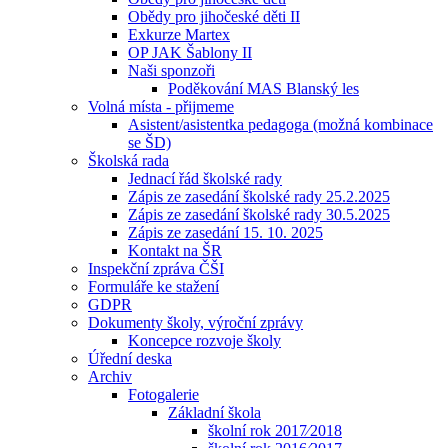
Obědy pro jihočeské děti II
Exkurze Martex
OP JAK Šablony II
Naši sponzoři
Poděkování MAS Blanský les
Volná místa - přijmeme
Asistent/asistentka pedagoga (možná kombinace
se ŠD)
Školská rada
Jednací řád školské rady
Zápis ze zasedání školské rady 25.2.2025
Zápis ze zasedání školské rady 30.5.2025
Zápis ze zasedání 15. 10. 2025
Kontakt na ŠR
Inspekční zpráva ČŠI
Formuláře ke stažení
GDPR
Dokumenty školy, výroční zprávy
Koncepce rozvoje školy
Úřední deska
Archiv
Fotogalerie
Základní škola
školní rok 2017⁄2018