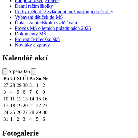
Podpora rozvoje dítěte
Denní režim školky
Co by mělo dítě zvládnout, než nastoupí do školky
Vybavení dětiček do MŠ
Úplata za předškolní vzdělávání
Provoz MŠ o letních prázdninách 2026
Dokumenty MŠ
Pro rodiče předškoláků
Novinky a zprávy
Kalendář akcí
Srpen
2026
Po
Út
St
Čt
Pá
So
Ne
27
28
29
30
31
1
2
3
4
5
6
7
8
9
10
11
12
13
14
15
16
17
18
19
20
21
22
23
24
25
26
27
28
29
30
31
1
2
3
4
5
6
Fotogalerie