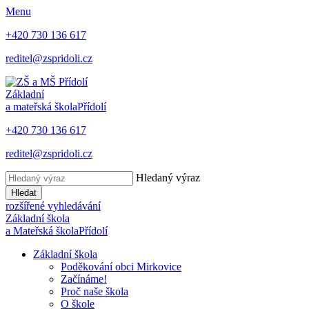
Menu
+420 730 136 617
reditel@zspridoli.cz
Základní
a mateřská škola
Přídolí
+420 730 136 617
reditel@zspridoli.cz
Hledaný výraz
Hledat
rozšířené vyhledávání
Základní škola
a Mateřská škola
Přídolí
Základní škola
Poděkování obci Mirkovice
Začínáme!
Proč naše škola
O škole