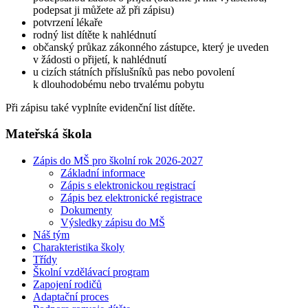
podepsat ji můžete až při zápisu)
potvrzení lékaře
rodný list dítěte k nahlédnutí
občanský průkaz zákonného zástupce, který je uveden
v žádosti o přijetí, k nahlédnutí
u cizích státních příslušníků pas nebo povolení
k dlouhodobému nebo trvalému pobytu
Při zápisu také vyplníte evidenční list dítěte.
Mateřská škola
Zápis do MŠ pro školní rok 2026-2027
Základní informace
Zápis s elektronickou registrací
Zápis bez elektronické registrace
Dokumenty
Výsledky zápisu do MŠ
Náš tým
Charakteristika školy
Třídy
Školní vzdělávací program
Zapojení rodičů
Adaptační proces