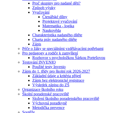
Proč skupiny pro nadané děti?
Způsob výuky
Vyučování
Čtenářské dílny
Projektové vyučování
Matematika - logika
Naukověda
Charakteristika nadaného dítěte
Charta práv nadaného dítěte
Zápis
Péče o žáky se speciálními vzdělávacími potřebami
Pro pedagogy a rodiče k zamyšlení
Rozhovor s psycholožkou Šárkou Portešovou
Testování INVENIO
Použité testy Invenio
Zápis do 1. třídy pro školní rok 2026-2027
Základní údaje a kritéria přijetí
Zápis bez elektronické registrace
Výsledek zápisu do ZŠ
Organizace školního roku
Školní poradenské pracoviště
Složení školního poradenského pracoviště
Výchovná poradkyně
Metodička prevence
Soutěže