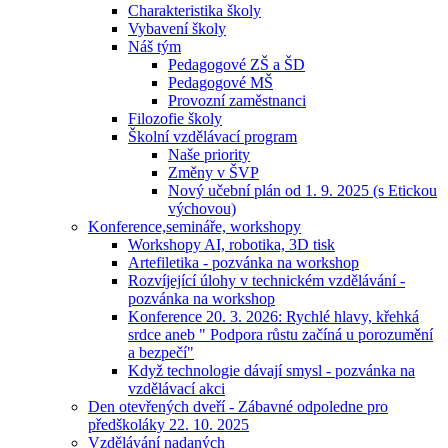
Charakteristika školy
Vybavení školy
Náš tým
Pedagogové ZŠ a ŠD
Pedagogové MŠ
Provozní zaměstnanci
Filozofie školy
Školní vzdělávací program
Naše priority
Změny v ŠVP
Nový učební plán od 1. 9. 2025 (s Etickou
výchovou)
Konference,semináře, workshopy
Workshopy AI, robotika, 3D tisk
Artefiletika - pozvánka na workshop
Rozvíjející úlohy v technickém vzdělávání -
pozvánka na workshop
Konference 20. 3. 2026: Rychlé hlavy, křehká
srdce aneb " Podpora růstu začíná u porozumění
a bezpečí"
Když technologie dávají smysl - pozvánka na
vzdělávací akci
Den otevřených dveří - Zábavné odpoledne pro
předškoláky 22. 10. 2025
Vzdělávání nadaných