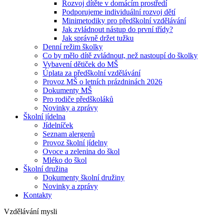
Rozvoj dítěte v domácím prostředí
Podporujeme individuální rozvoj dětí
Minimetodiky pro předškolní vzdělávání
Jak zvládnout nástup do první třídy?
Jak správně držet tužku
Denní režim školky
Co by mělo dítě zvládnout, než nastoupí do školky
Vybavení dětiček do MŠ
Úplata za předškolní vzdělávání
Provoz MŠ o letních prázdninách 2026
Dokumenty MŠ
Pro rodiče předškoláků
Novinky a zprávy
Školní jídelna
Jídelníček
Seznam alergenů
Provoz školní jídelny
Ovoce a zelenina do škol
Mléko do škol
Školní družina
Dokumenty školní družiny
Novinky a zprávy
Kontakty
Vzdělávání mysli