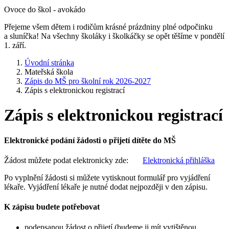
Ovoce do škol - avokádo
Přejeme všem dětem i rodičům krásné prázdniny plné odpočinku
a sluníčka! Na všechny školáky i školkáčky se opět těšíme v pondělí
1. září.
Úvodní stránka
Mateřská škola
Zápis do MŠ pro školní rok 2026-2027
Zápis s elektronickou registrací
Zápis s elektronickou registrací
Elektronické podání žádosti o přijetí dítěte do MŠ
Žádost můžete podat elektronicky zde:
Elektronická přihláška
Po vyplnění žádosti si můžete vytisknout formulář pro vyjádření
lékaře. Vyjádření lékaře je nutné dodat nejpozději v den zápisu.
K zápisu budete potřebovat
podepsanou žádost o přijetí (budeme ji mít vytištěnou,