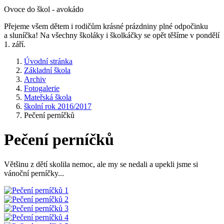
Ovoce do škol - avokádo
Přejeme všem dětem i rodičům krásné prázdniny plné odpočinku
a sluníčka! Na všechny školáky i školkáčky se opět těšíme v pondělí
1. září.
Úvodní stránka
Základní škola
Archiv
Fotogalerie
Mateřská škola
školní rok 2016/2017
Pečení perníčků
Pečení perníčků
Většinu z dětí skolila nemoc, ale my se nedali a upekli jsme si
vánoční perníčky...