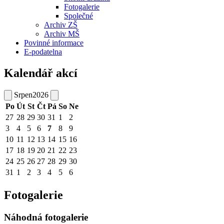
Fotogalerie
Společné
Archiv ZŠ
Archiv MŠ
Povinné informace
E-podatelna
Kalendář akcí
Srpen
2026
Po
Út
St
Čt
Pá
So
Ne
27
28
29
30
31
1
2
3
4
5
6
7
8
9
10
11
12
13
14
15
16
17
18
19
20
21
22
23
24
25
26
27
28
29
30
31
1
2
3
4
5
6
Fotogalerie
Náhodná fotogalerie