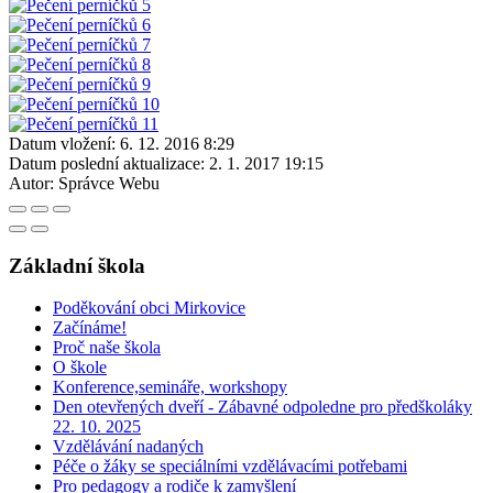
Datum vložení:
6. 12. 2016 8:29
Datum poslední aktualizace:
2. 1. 2017 19:15
Autor:
Správce Webu
Základní škola
Poděkování obci Mirkovice
Začínáme!
Proč naše škola
O škole
Konference,semináře, workshopy
Den otevřených dveří - Zábavné odpoledne pro předškoláky
22. 10. 2025
Vzdělávání nadaných
Péče o žáky se speciálními vzdělávacími potřebami
Pro pedagogy a rodiče k zamyšlení