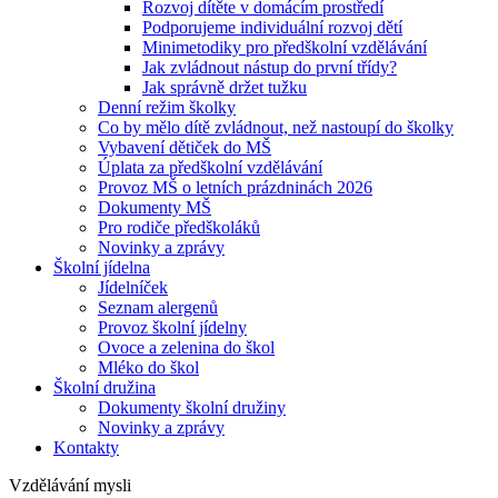
Rozvoj dítěte v domácím prostředí
Podporujeme individuální rozvoj dětí
Minimetodiky pro předškolní vzdělávání
Jak zvládnout nástup do první třídy?
Jak správně držet tužku
Denní režim školky
Co by mělo dítě zvládnout, než nastoupí do školky
Vybavení dětiček do MŠ
Úplata za předškolní vzdělávání
Provoz MŠ o letních prázdninách 2026
Dokumenty MŠ
Pro rodiče předškoláků
Novinky a zprávy
Školní jídelna
Jídelníček
Seznam alergenů
Provoz školní jídelny
Ovoce a zelenina do škol
Mléko do škol
Školní družina
Dokumenty školní družiny
Novinky a zprávy
Kontakty
Vzdělávání mysli