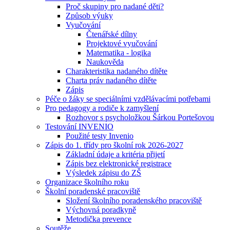
Proč skupiny pro nadané děti?
Způsob výuky
Vyučování
Čtenářské dílny
Projektové vyučování
Matematika - logika
Naukověda
Charakteristika nadaného dítěte
Charta práv nadaného dítěte
Zápis
Péče o žáky se speciálními vzdělávacími potřebami
Pro pedagogy a rodiče k zamyšlení
Rozhovor s psycholožkou Šárkou Portešovou
Testování INVENIO
Použité testy Invenio
Zápis do 1. třídy pro školní rok 2026-2027
Základní údaje a kritéria přijetí
Zápis bez elektronické registrace
Výsledek zápisu do ZŠ
Organizace školního roku
Školní poradenské pracoviště
Složení školního poradenského pracoviště
Výchovná poradkyně
Metodička prevence
Soutěže