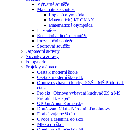
Výtvarné soutěže
Matematické soutěže
Logická olympiáda
Matematický KLOKAN
Matematická olympiáda
IT soutěže
Recitační a literární soutěže
Prezentační soutěže
Sportovní soutěže
Odpolední aktivity
Novinky a zprávy
Fotogalerie
Projekty a dotace
Cesta k moderní škole
Cesta k moderní škole II.
Obnova vybavení kuchyně ZŠ a MŠ Přídolí - I.
etapa
Projekt "Obnova vybavení kuchyně ZŠ a MŠ
Přídolí - II. etapa"
OP Jan Amos Komenský
Doučování žáků - Národní plán obnovy
Digitalizujeme školu
Ovoce a zelenina do škol
Mléko do škol
Obědy pro jihočeské děti