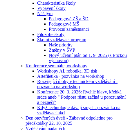
Charakteristika školy
Vybavení školy
Náš tým
Pedagogové ZŠ a ŠD
Pedagogové MŠ
Provozní zaměstnanci
Filozofie školy
Školní vzdělávací program
Naše priority
Změny v ŠVP
Nový učební plán od 1. 9. 2025 (s Etickou
výchovou)
Konference,semináře, workshopy
Workshopy AI, robotika, 3D tisk
Artefiletika - pozvánka na workshop
Rozvíjející úlohy v technickém vzdělávání -
pozvánka na workshop
Konference 20. 3. 2026: Rychlé hlavy, křehká
srdce aneb " Podpora růstu začíná u porozumění
a bezpečí"
Když technologie dávají smysl - pozvánka na
vzdělávací akci
Den otevřených dveří - Zábavné odpoledne pro
předškoláky 22. 10. 2025
Vzdělávání nadaných