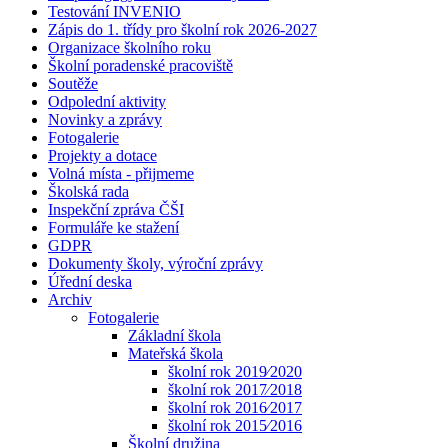
Testování INVENIO
Zápis do 1. třídy pro školní rok 2026-2027
Organizace školního roku
Školní poradenské pracoviště
Soutěže
Odpolední aktivity
Novinky a zprávy
Fotogalerie
Projekty a dotace
Volná místa - přijmeme
Školská rada
Inspekční zpráva ČŠI
Formuláře ke stažení
GDPR
Dokumenty školy, výroční zprávy
Úřední deska
Archiv
Fotogalerie
Základní škola
Mateřská škola
školní rok 2019⁄2020
školní rok 2017⁄2018
školní rok 2016⁄2017
školní rok 2015⁄2016
Školní družina