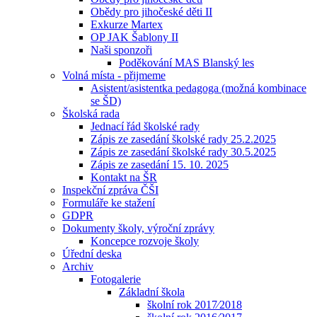
Obědy pro jihočeské děti II
Exkurze Martex
OP JAK Šablony II
Naši sponzoři
Poděkování MAS Blanský les
Volná místa - přijmeme
Asistent/asistentka pedagoga (možná kombinace
se ŠD)
Školská rada
Jednací řád školské rady
Zápis ze zasedání školské rady 25.2.2025
Zápis ze zasedání školské rady 30.5.2025
Zápis ze zasedání 15. 10. 2025
Kontakt na ŠR
Inspekční zpráva ČŠI
Formuláře ke stažení
GDPR
Dokumenty školy, výroční zprávy
Koncepce rozvoje školy
Úřední deska
Archiv
Fotogalerie
Základní škola
školní rok 2017⁄2018