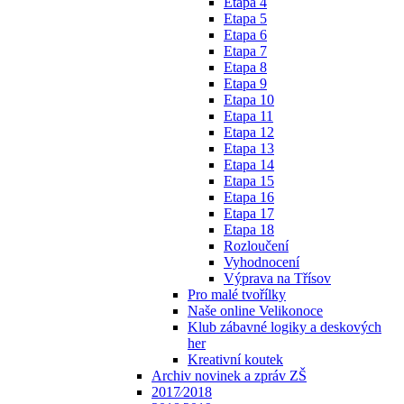
Etapa 4
Etapa 5
Etapa 6
Etapa 7
Etapa 8
Etapa 9
Etapa 10
Etapa 11
Etapa 12
Etapa 13
Etapa 14
Etapa 15
Etapa 16
Etapa 17
Etapa 18
Rozloučení
Vyhodnocení
Výprava na Třísov
Pro malé tvořílky
Naše online Velikonoce
Klub zábavné logiky a deskových
her
Kreativní koutek
Archiv novinek a zpráv ZŠ
2017⁄2018