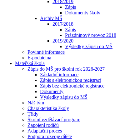
2018⁄2019
Zápis
Dokumenty školy
Archiv MŠ
2017⁄2018
Zápis
Prázdninový provoz 2018
2019⁄2020
Výsledky zápisu do MŠ
Povinné informace
E-podatelna
Mateřská škola
Zápis do MŠ pro školní rok 2026-2027
Základní informace
Zápis s elektronickou registrací
Zápis bez elektronické registrace
Dokumenty
Výsledky zápisu do MŠ
Náš tým
Charakteristika školy
Třídy
Školní vzdělávací program
Zapojení rodičů
Adaptační proces
Podpora rozvoje dítěte