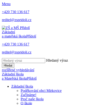
Menu
+420 730 136 617
reditel@zspridoli.cz
Základní
a mateřská škola
Přídolí
+420 730 136 617
reditel@zspridoli.cz
Hledaný výraz
Hledat
rozšířené vyhledávání
Základní škola
a Mateřská škola
Přídolí
Základní škola
Poděkování obci Mirkovice
Začínáme!
Proč naše škola
O škole