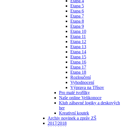
Etapa 4
Etapa 5
Etapa 6
Etapa 7
Etapa 8
Etapa 9
Etapa 10
Etapa 11
Etapa 12
Etapa 13
Etapa 14
Etapa 15
Etapa 16
Etapa 17
Etapa 18
Rozloučení
Vyhodnocení
Výprava na Třísov
Pro malé tvořílky
Naše online Velikonoce
Klub zábavné logiky a deskových
her
Kreativní koutek
Archiv novinek a zpráv ZŠ
2017⁄2018