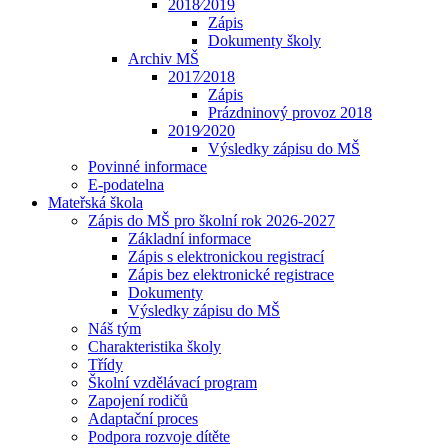
2018⁄2019
Zápis
Dokumenty školy
Archiv MŠ
2017⁄2018
Zápis
Prázdninový provoz 2018
2019⁄2020
Výsledky zápisu do MŠ
Povinné informace
E-podatelna
Mateřská škola
Zápis do MŠ pro školní rok 2026-2027
Základní informace
Zápis s elektronickou registrací
Zápis bez elektronické registrace
Dokumenty
Výsledky zápisu do MŠ
Náš tým
Charakteristika školy
Třídy
Školní vzdělávací program
Zapojení rodičů
Adaptační proces
Podpora rozvoje dítěte