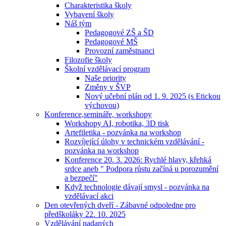
Charakteristika školy
Vybavení školy
Náš tým
Pedagogové ZŠ a ŠD
Pedagogové MŠ
Provozní zaměstnanci
Filozofie školy
Školní vzdělávací program
Naše priority
Změny v ŠVP
Nový učební plán od 1. 9. 2025 (s Etickou
výchovou)
Konference,semináře, workshopy
Workshopy AI, robotika, 3D tisk
Artefiletika - pozvánka na workshop
Rozvíjející úlohy v technickém vzdělávání -
pozvánka na workshop
Konference 20. 3. 2026: Rychlé hlavy, křehká
srdce aneb " Podpora růstu začíná u porozumění
a bezpečí"
Když technologie dávají smysl - pozvánka na
vzdělávací akci
Den otevřených dveří - Zábavné odpoledne pro
předškoláky 22. 10. 2025
Vzdělávání nadaných