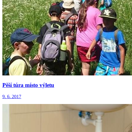
Pěší túra místo výletu
9. 6. 2017