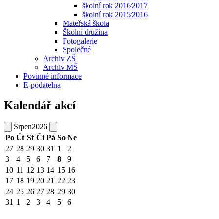
školní rok 2016⁄2017
školní rok 2015⁄2016
Mateřská škola
Školní družina
Fotogalerie
Společné
Archiv ZŠ
Archiv MŠ
Povinné informace
E-podatelna
Kalendář akcí
Srpen
2026
Po
Út
St
Čt
Pá
So
Ne
27
28
29
30
31
1
2
3
4
5
6
7
8
9
10
11
12
13
14
15
16
17
18
19
20
21
22
23
24
25
26
27
28
29
30
31
1
2
3
4
5
6