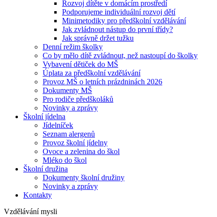
Rozvoj dítěte v domácím prostředí
Podporujeme individuální rozvoj dětí
Minimetodiky pro předškolní vzdělávání
Jak zvládnout nástup do první třídy?
Jak správně držet tužku
Denní režim školky
Co by mělo dítě zvládnout, než nastoupí do školky
Vybavení dětiček do MŠ
Úplata za předškolní vzdělávání
Provoz MŠ o letních prázdninách 2026
Dokumenty MŠ
Pro rodiče předškoláků
Novinky a zprávy
Školní jídelna
Jídelníček
Seznam alergenů
Provoz školní jídelny
Ovoce a zelenina do škol
Mléko do škol
Školní družina
Dokumenty školní družiny
Novinky a zprávy
Kontakty
Vzdělávání mysli