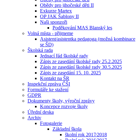
Obědy pro jihočeské děti II
Exkurze Martex
OP JAK Šablony II
Naši sponzoři
Poděkování MAS Blanský les
Volná místa - přijmeme
Asistent/asistentka pedagoga (možná kombinace
se ŠD)
Školská rada
Jednací řád školské rady
Zápis ze zasedání školské rady 25.2.2025
Zápis ze zasedání školské rady 30.5.2025
Zápis ze zasedání 15. 10. 2025
Kontakt na ŠR
Inspekční zpráva ČŠI
Formuláře ke stažení
GDPR
Dokumenty školy, výroční zprávy
Koncepce rozvoje školy
Úřední deska
Archiv
Fotogalerie
Základní škola
školní rok 2017⁄2018