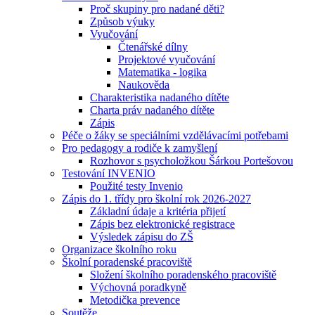
Proč skupiny pro nadané děti?
Způsob výuky
Vyučování
Čtenářské dílny
Projektové vyučování
Matematika - logika
Naukověda
Charakteristika nadaného dítěte
Charta práv nadaného dítěte
Zápis
Péče o žáky se speciálními vzdělávacími potřebami
Pro pedagogy a rodiče k zamyšlení
Rozhovor s psycholožkou Šárkou Portešovou
Testování INVENIO
Použité testy Invenio
Zápis do 1. třídy pro školní rok 2026-2027
Základní údaje a kritéria přijetí
Zápis bez elektronické registrace
Výsledek zápisu do ZŠ
Organizace školního roku
Školní poradenské pracoviště
Složení školního poradenského pracoviště
Výchovná poradkyně
Metodička prevence
Soutěže