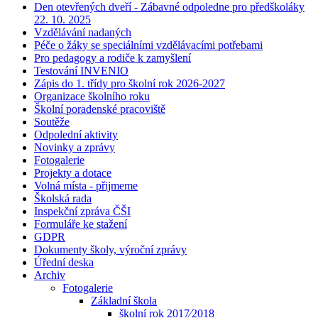
Den otevřených dveří - Zábavné odpoledne pro předškoláky
22. 10. 2025
Vzdělávání nadaných
Péče o žáky se speciálními vzdělávacími potřebami
Pro pedagogy a rodiče k zamyšlení
Testování INVENIO
Zápis do 1. třídy pro školní rok 2026-2027
Organizace školního roku
Školní poradenské pracoviště
Soutěže
Odpolední aktivity
Novinky a zprávy
Fotogalerie
Projekty a dotace
Volná místa - přijmeme
Školská rada
Inspekční zpráva ČŠI
Formuláře ke stažení
GDPR
Dokumenty školy, výroční zprávy
Úřední deska
Archiv
Fotogalerie
Základní škola
školní rok 2017⁄2018