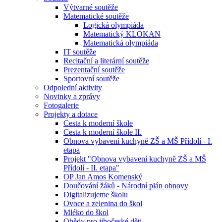
Výtvarné soutěže
Matematické soutěže
Logická olympiáda
Matematický KLOKAN
Matematická olympiáda
IT soutěže
Recitační a literární soutěže
Prezentační soutěže
Sportovní soutěže
Odpolední aktivity
Novinky a zprávy
Fotogalerie
Projekty a dotace
Cesta k moderní škole
Cesta k moderní škole II.
Obnova vybavení kuchyně ZŠ a MŠ Přídolí - I.
etapa
Projekt "Obnova vybavení kuchyně ZŠ a MŠ
Přídolí - II. etapa"
OP Jan Amos Komenský
Doučování žáků - Národní plán obnovy
Digitalizujeme školu
Ovoce a zelenina do škol
Mléko do škol
Obědy pro jihočeské děti