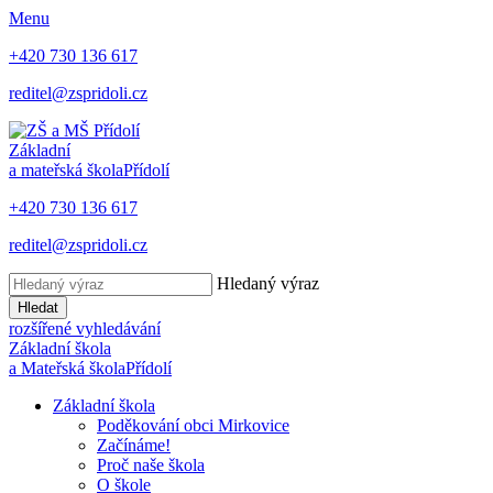
Menu
+420 730 136 617
reditel@zspridoli.cz
Základní
a mateřská škola
Přídolí
+420 730 136 617
reditel@zspridoli.cz
Hledaný výraz
Hledat
rozšířené vyhledávání
Základní škola
a Mateřská škola
Přídolí
Základní škola
Poděkování obci Mirkovice
Začínáme!
Proč naše škola
O škole