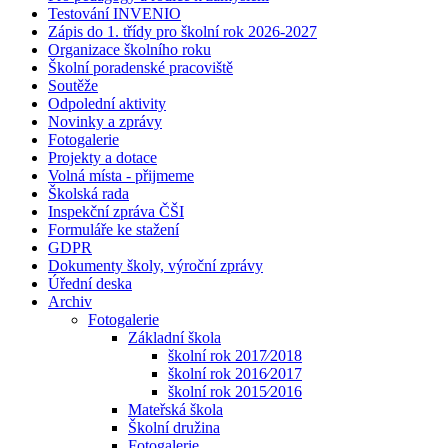
Testování INVENIO
Zápis do 1. třídy pro školní rok 2026-2027
Organizace školního roku
Školní poradenské pracoviště
Soutěže
Odpolední aktivity
Novinky a zprávy
Fotogalerie
Projekty a dotace
Volná místa - přijmeme
Školská rada
Inspekční zpráva ČŠI
Formuláře ke stažení
GDPR
Dokumenty školy, výroční zprávy
Úřední deska
Archiv
Fotogalerie
Základní škola
školní rok 2017⁄2018
školní rok 2016⁄2017
školní rok 2015⁄2016
Mateřská škola
Školní družina
Fotogalerie