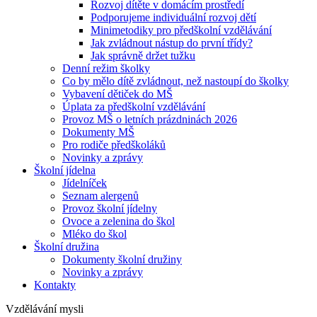
Rozvoj dítěte v domácím prostředí
Podporujeme individuální rozvoj dětí
Minimetodiky pro předškolní vzdělávání
Jak zvládnout nástup do první třídy?
Jak správně držet tužku
Denní režim školky
Co by mělo dítě zvládnout, než nastoupí do školky
Vybavení dětiček do MŠ
Úplata za předškolní vzdělávání
Provoz MŠ o letních prázdninách 2026
Dokumenty MŠ
Pro rodiče předškoláků
Novinky a zprávy
Školní jídelna
Jídelníček
Seznam alergenů
Provoz školní jídelny
Ovoce a zelenina do škol
Mléko do škol
Školní družina
Dokumenty školní družiny
Novinky a zprávy
Kontakty
Vzdělávání mysli