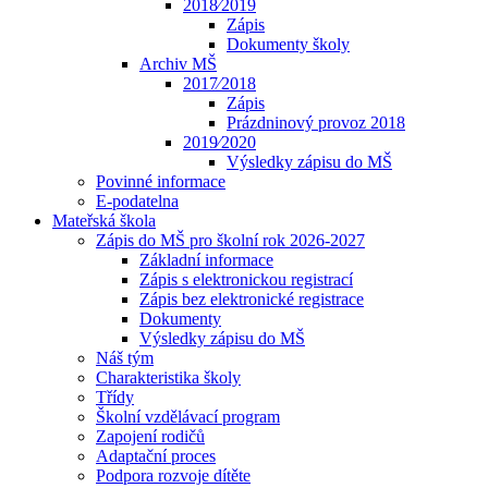
2018⁄2019
Zápis
Dokumenty školy
Archiv MŠ
2017⁄2018
Zápis
Prázdninový provoz 2018
2019⁄2020
Výsledky zápisu do MŠ
Povinné informace
E-podatelna
Mateřská škola
Zápis do MŠ pro školní rok 2026-2027
Základní informace
Zápis s elektronickou registrací
Zápis bez elektronické registrace
Dokumenty
Výsledky zápisu do MŠ
Náš tým
Charakteristika školy
Třídy
Školní vzdělávací program
Zapojení rodičů
Adaptační proces
Podpora rozvoje dítěte