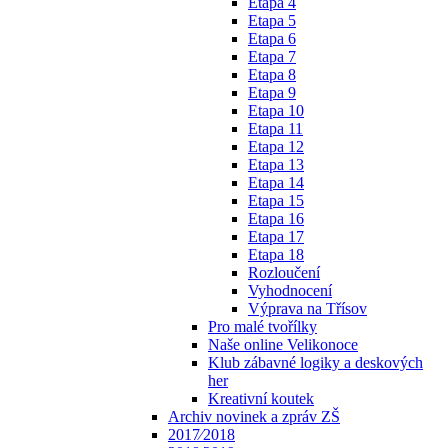
Etapa 4
Etapa 5
Etapa 6
Etapa 7
Etapa 8
Etapa 9
Etapa 10
Etapa 11
Etapa 12
Etapa 13
Etapa 14
Etapa 15
Etapa 16
Etapa 17
Etapa 18
Rozloučení
Vyhodnocení
Výprava na Třísov
Pro malé tvořílky
Naše online Velikonoce
Klub zábavné logiky a deskových
her
Kreativní koutek
Archiv novinek a zpráv ZŠ
2017⁄2018