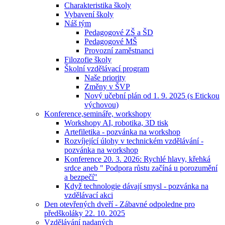
Charakteristika školy
Vybavení školy
Náš tým
Pedagogové ZŠ a ŠD
Pedagogové MŠ
Provozní zaměstnanci
Filozofie školy
Školní vzdělávací program
Naše priority
Změny v ŠVP
Nový učební plán od 1. 9. 2025 (s Etickou
výchovou)
Konference,semináře, workshopy
Workshopy AI, robotika, 3D tisk
Artefiletika - pozvánka na workshop
Rozvíjející úlohy v technickém vzdělávání -
pozvánka na workshop
Konference 20. 3. 2026: Rychlé hlavy, křehká
srdce aneb " Podpora růstu začíná u porozumění
a bezpečí"
Když technologie dávají smysl - pozvánka na
vzdělávací akci
Den otevřených dveří - Zábavné odpoledne pro
předškoláky 22. 10. 2025
Vzdělávání nadaných