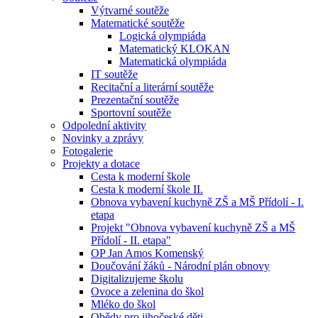
Výtvarné soutěže
Matematické soutěže
Logická olympiáda
Matematický KLOKAN
Matematická olympiáda
IT soutěže
Recitační a literární soutěže
Prezentační soutěže
Sportovní soutěže
Odpolední aktivity
Novinky a zprávy
Fotogalerie
Projekty a dotace
Cesta k moderní škole
Cesta k moderní škole II.
Obnova vybavení kuchyně ZŠ a MŠ Přídolí - I.
etapa
Projekt "Obnova vybavení kuchyně ZŠ a MŠ
Přídolí - II. etapa"
OP Jan Amos Komenský
Doučování žáků - Národní plán obnovy
Digitalizujeme školu
Ovoce a zelenina do škol
Mléko do škol
Obědy pro jihočeské děti