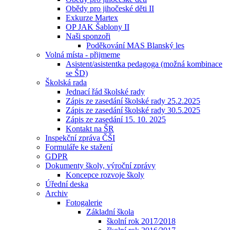
Obědy pro jihočeské děti II
Exkurze Martex
OP JAK Šablony II
Naši sponzoři
Poděkování MAS Blanský les
Volná místa - přijmeme
Asistent/asistentka pedagoga (možná kombinace
se ŠD)
Školská rada
Jednací řád školské rady
Zápis ze zasedání školské rady 25.2.2025
Zápis ze zasedání školské rady 30.5.2025
Zápis ze zasedání 15. 10. 2025
Kontakt na ŠR
Inspekční zpráva ČŠI
Formuláře ke stažení
GDPR
Dokumenty školy, výroční zprávy
Koncepce rozvoje školy
Úřední deska
Archiv
Fotogalerie
Základní škola
školní rok 2017⁄2018