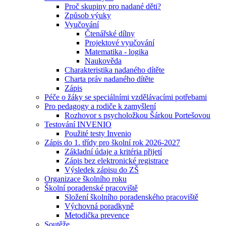
Proč skupiny pro nadané děti?
Způsob výuky
Vyučování
Čtenářské dílny
Projektové vyučování
Matematika - logika
Naukověda
Charakteristika nadaného dítěte
Charta práv nadaného dítěte
Zápis
Péče o žáky se speciálními vzdělávacími potřebami
Pro pedagogy a rodiče k zamyšlení
Rozhovor s psycholožkou Šárkou Portešovou
Testování INVENIO
Použité testy Invenio
Zápis do 1. třídy pro školní rok 2026-2027
Základní údaje a kritéria přijetí
Zápis bez elektronické registrace
Výsledek zápisu do ZŠ
Organizace školního roku
Školní poradenské pracoviště
Složení školního poradenského pracoviště
Výchovná poradkyně
Metodička prevence
Soutěže