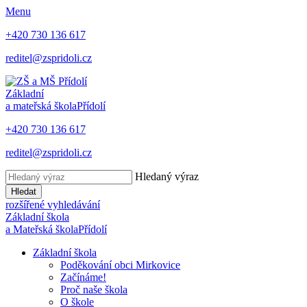
Menu
+420 730 136 617
reditel@zspridoli.cz
Základní
a mateřská škola
Přídolí
+420 730 136 617
reditel@zspridoli.cz
Hledaný výraz
Hledat
rozšířené vyhledávání
Základní škola
a Mateřská škola
Přídolí
Základní škola
Poděkování obci Mirkovice
Začínáme!
Proč naše škola
O škole