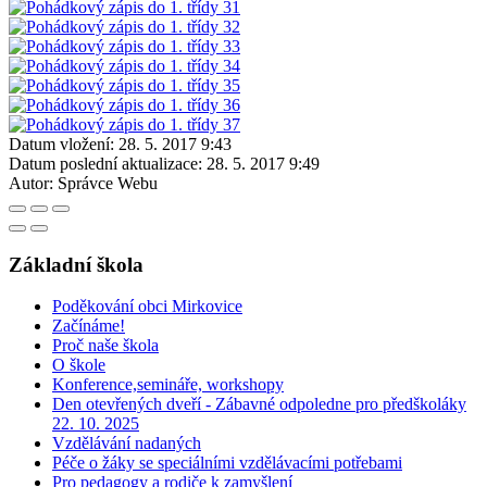
Datum vložení:
28. 5. 2017 9:43
Datum poslední aktualizace:
28. 5. 2017 9:49
Autor:
Správce Webu
Základní škola
Poděkování obci Mirkovice
Začínáme!
Proč naše škola
O škole
Konference,semináře, workshopy
Den otevřených dveří - Zábavné odpoledne pro předškoláky
22. 10. 2025
Vzdělávání nadaných
Péče o žáky se speciálními vzdělávacími potřebami
Pro pedagogy a rodiče k zamyšlení