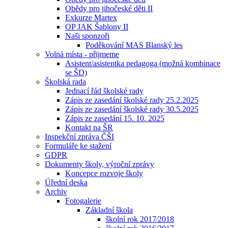
Obědy pro jihočeské děti II
Exkurze Martex
OP JAK Šablony II
Naši sponzoři
Poděkování MAS Blanský les
Volná místa - přijmeme
Asistent/asistentka pedagoga (možná kombinace
se ŠD)
Školská rada
Jednací řád školské rady
Zápis ze zasedání školské rady 25.2.2025
Zápis ze zasedání školské rady 30.5.2025
Zápis ze zasedání 15. 10. 2025
Kontakt na ŠR
Inspekční zpráva ČŠI
Formuláře ke stažení
GDPR
Dokumenty školy, výroční zprávy
Koncepce rozvoje školy
Úřední deska
Archiv
Fotogalerie
Základní škola
školní rok 2017⁄2018