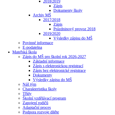
2018⁄2019
Zápis
Dokumenty školy
Archiv MŠ
2017⁄2018
Zápis
Prázdninový provoz 2018
2019⁄2020
Výsledky zápisu do MŠ
Povinné informace
E-podatelna
Mateřská škola
Zápis do MŠ pro školní rok 2026-2027
Základní informace
Zápis s elektronickou registrací
Zápis bez elektronické registrace
Dokumenty
Výsledky zápisu do MŠ
Náš tým
Charakteristika školy
Třídy
Školní vzdělávací program
Zapojení rodičů
Adaptační proces
Podpora rozvoje dítěte