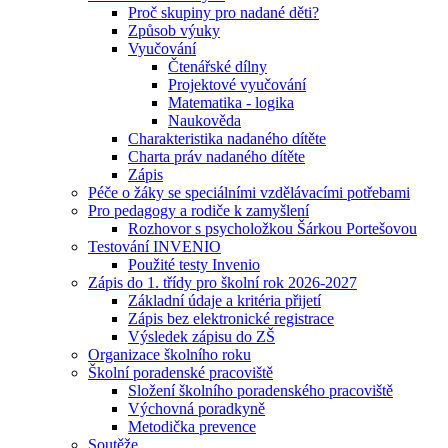
Proč skupiny pro nadané děti?
Způsob výuky
Vyučování
Čtenářské dílny
Projektové vyučování
Matematika - logika
Naukověda
Charakteristika nadaného dítěte
Charta práv nadaného dítěte
Zápis
Péče o žáky se speciálními vzdělávacími potřebami
Pro pedagogy a rodiče k zamyšlení
Rozhovor s psycholožkou Šárkou Portešovou
Testování INVENIO
Použité testy Invenio
Zápis do 1. třídy pro školní rok 2026-2027
Základní údaje a kritéria přijetí
Zápis bez elektronické registrace
Výsledek zápisu do ZŠ
Organizace školního roku
Školní poradenské pracoviště
Složení školního poradenského pracoviště
Výchovná poradkyně
Metodička prevence
Soutěže