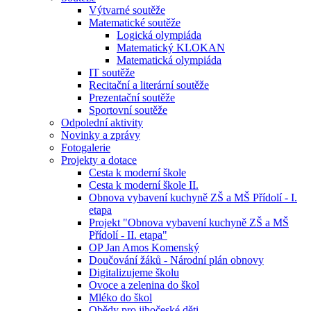
Výtvarné soutěže
Matematické soutěže
Logická olympiáda
Matematický KLOKAN
Matematická olympiáda
IT soutěže
Recitační a literární soutěže
Prezentační soutěže
Sportovní soutěže
Odpolední aktivity
Novinky a zprávy
Fotogalerie
Projekty a dotace
Cesta k moderní škole
Cesta k moderní škole II.
Obnova vybavení kuchyně ZŠ a MŠ Přídolí - I.
etapa
Projekt "Obnova vybavení kuchyně ZŠ a MŠ
Přídolí - II. etapa"
OP Jan Amos Komenský
Doučování žáků - Národní plán obnovy
Digitalizujeme školu
Ovoce a zelenina do škol
Mléko do škol
Obědy pro jihočeské děti