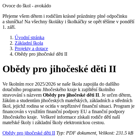
Ovoce do škol - avokádo
Přejeme všem dětem i rodičům krásné prázdniny plné odpočinku
a sluníčka! Na všechny školáky i školkáčky se opět těšíme v pondělí
1. září.
Úvodní stránka
Základní škola
Projekty a dotace
Obědy pro jihočeské děti II
Obědy pro jihočeské děti II
Ve školním roce 2025/2026 se naše škola zapojila do dalšího
dotačního programu Jihočeského kraje k zajištění školního
stravování s názvem
Obědy pro jihočeské děti II
. Je určen dětem,
žákům a studentům jihočeských mateřských, základních a středních
škol, jejichž rodina se ocitla v nepříznivé finanční situaci. Program je
financován s využitím finanční podpory EU a finanční podpory
Jihočeského kraje. Veškeré informace získali rodiče dětí naší
mateřské školy i základní školy elektronickou cestou.
Obědy pro jihočeské děti II
Typ: PDF dokument, Velikost: 231.5 kB