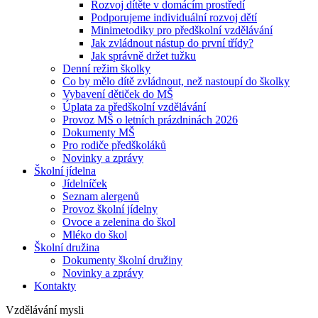
Rozvoj dítěte v domácím prostředí
Podporujeme individuální rozvoj dětí
Minimetodiky pro předškolní vzdělávání
Jak zvládnout nástup do první třídy?
Jak správně držet tužku
Denní režim školky
Co by mělo dítě zvládnout, než nastoupí do školky
Vybavení dětiček do MŠ
Úplata za předškolní vzdělávání
Provoz MŠ o letních prázdninách 2026
Dokumenty MŠ
Pro rodiče předškoláků
Novinky a zprávy
Školní jídelna
Jídelníček
Seznam alergenů
Provoz školní jídelny
Ovoce a zelenina do škol
Mléko do škol
Školní družina
Dokumenty školní družiny
Novinky a zprávy
Kontakty
Vzdělávání mysli