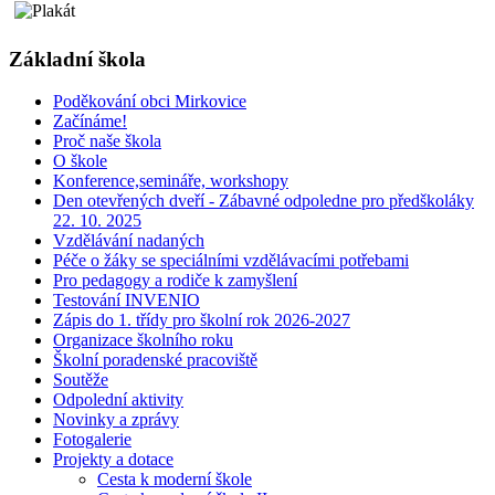
Základní škola
Poděkování obci Mirkovice
Začínáme!
Proč naše škola
O škole
Konference,semináře, workshopy
Den otevřených dveří - Zábavné odpoledne pro předškoláky
22. 10. 2025
Vzdělávání nadaných
Péče o žáky se speciálními vzdělávacími potřebami
Pro pedagogy a rodiče k zamyšlení
Testování INVENIO
Zápis do 1. třídy pro školní rok 2026-2027
Organizace školního roku
Školní poradenské pracoviště
Soutěže
Odpolední aktivity
Novinky a zprávy
Fotogalerie
Projekty a dotace
Cesta k moderní škole