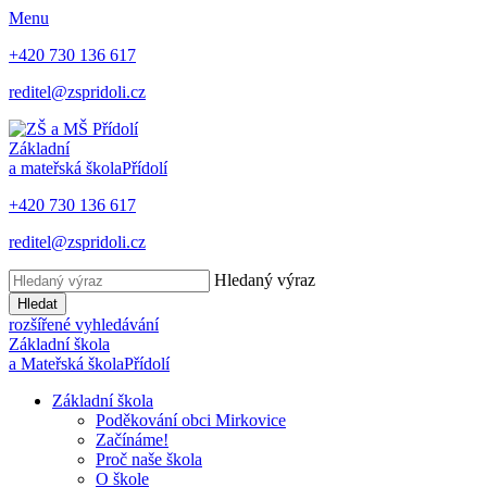
Menu
+420 730 136 617
reditel@zspridoli.cz
Základní
a mateřská škola
Přídolí
+420 730 136 617
reditel@zspridoli.cz
Hledaný výraz
Hledat
rozšířené vyhledávání
Základní škola
a Mateřská škola
Přídolí
Základní škola
Poděkování obci Mirkovice
Začínáme!
Proč naše škola
O škole