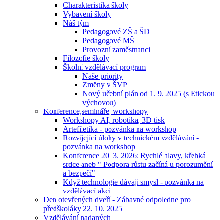
Charakteristika školy
Vybavení školy
Náš tým
Pedagogové ZŠ a ŠD
Pedagogové MŠ
Provozní zaměstnanci
Filozofie školy
Školní vzdělávací program
Naše priority
Změny v ŠVP
Nový učební plán od 1. 9. 2025 (s Etickou
výchovou)
Konference,semináře, workshopy
Workshopy AI, robotika, 3D tisk
Artefiletika - pozvánka na workshop
Rozvíjející úlohy v technickém vzdělávání -
pozvánka na workshop
Konference 20. 3. 2026: Rychlé hlavy, křehká
srdce aneb " Podpora růstu začíná u porozumění
a bezpečí"
Když technologie dávají smysl - pozvánka na
vzdělávací akci
Den otevřených dveří - Zábavné odpoledne pro
předškoláky 22. 10. 2025
Vzdělávání nadaných