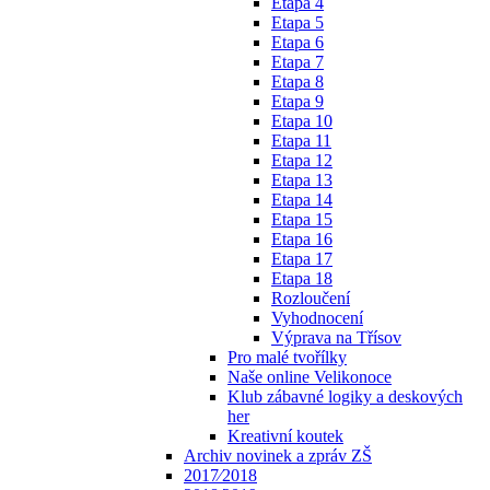
Etapa 4
Etapa 5
Etapa 6
Etapa 7
Etapa 8
Etapa 9
Etapa 10
Etapa 11
Etapa 12
Etapa 13
Etapa 14
Etapa 15
Etapa 16
Etapa 17
Etapa 18
Rozloučení
Vyhodnocení
Výprava na Třísov
Pro malé tvořílky
Naše online Velikonoce
Klub zábavné logiky a deskových
her
Kreativní koutek
Archiv novinek a zpráv ZŠ
2017⁄2018