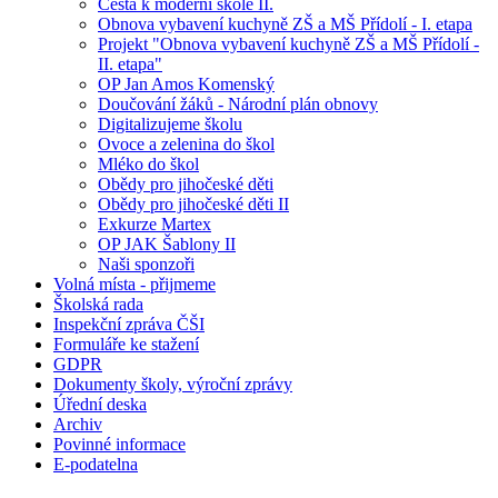
Cesta k moderní škole II.
Obnova vybavení kuchyně ZŠ a MŠ Přídolí - I. etapa
Projekt "Obnova vybavení kuchyně ZŠ a MŠ Přídolí -
II. etapa"
OP Jan Amos Komenský
Doučování žáků - Národní plán obnovy
Digitalizujeme školu
Ovoce a zelenina do škol
Mléko do škol
Obědy pro jihočeské děti
Obědy pro jihočeské děti II
Exkurze Martex
OP JAK Šablony II
Naši sponzoři
Volná místa - přijmeme
Školská rada
Inspekční zpráva ČŠI
Formuláře ke stažení
GDPR
Dokumenty školy, výroční zprávy
Úřední deska
Archiv
Povinné informace
E-podatelna