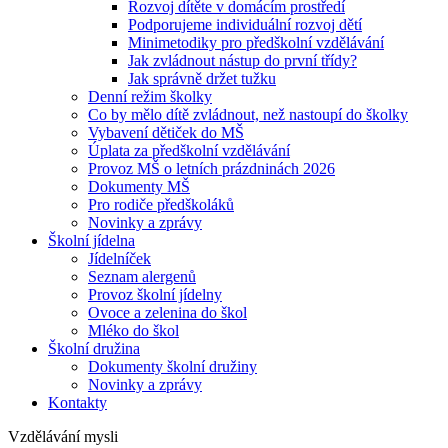
Rozvoj dítěte v domácím prostředí
Podporujeme individuální rozvoj dětí
Minimetodiky pro předškolní vzdělávání
Jak zvládnout nástup do první třídy?
Jak správně držet tužku
Denní režim školky
Co by mělo dítě zvládnout, než nastoupí do školky
Vybavení dětiček do MŠ
Úplata za předškolní vzdělávání
Provoz MŠ o letních prázdninách 2026
Dokumenty MŠ
Pro rodiče předškoláků
Novinky a zprávy
Školní jídelna
Jídelníček
Seznam alergenů
Provoz školní jídelny
Ovoce a zelenina do škol
Mléko do škol
Školní družina
Dokumenty školní družiny
Novinky a zprávy
Kontakty
Vzdělávání mysli