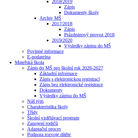
2018⁄2019
Zápis
Dokumenty školy
Archiv MŠ
2017⁄2018
Zápis
Prázdninový provoz 2018
2019⁄2020
Výsledky zápisu do MŠ
Povinné informace
E-podatelna
Mateřská škola
Zápis do MŠ pro školní rok 2026-2027
Základní informace
Zápis s elektronickou registrací
Zápis bez elektronické registrace
Dokumenty
Výsledky zápisu do MŠ
Náš tým
Charakteristika školy
Třídy
Školní vzdělávací program
Zapojení rodičů
Adaptační proces
Podpora rozvoje dítěte