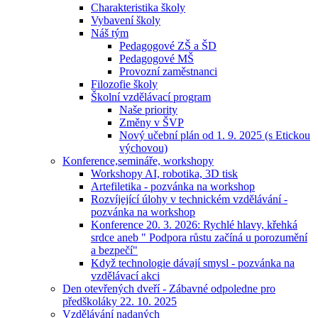
Charakteristika školy
Vybavení školy
Náš tým
Pedagogové ZŠ a ŠD
Pedagogové MŠ
Provozní zaměstnanci
Filozofie školy
Školní vzdělávací program
Naše priority
Změny v ŠVP
Nový učební plán od 1. 9. 2025 (s Etickou
výchovou)
Konference,semináře, workshopy
Workshopy AI, robotika, 3D tisk
Artefiletika - pozvánka na workshop
Rozvíjející úlohy v technickém vzdělávání -
pozvánka na workshop
Konference 20. 3. 2026: Rychlé hlavy, křehká
srdce aneb " Podpora růstu začíná u porozumění
a bezpečí"
Když technologie dávají smysl - pozvánka na
vzdělávací akci
Den otevřených dveří - Zábavné odpoledne pro
předškoláky 22. 10. 2025
Vzdělávání nadaných