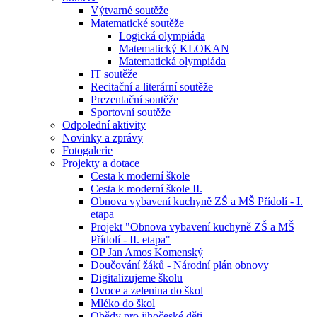
Výtvarné soutěže
Matematické soutěže
Logická olympiáda
Matematický KLOKAN
Matematická olympiáda
IT soutěže
Recitační a literární soutěže
Prezentační soutěže
Sportovní soutěže
Odpolední aktivity
Novinky a zprávy
Fotogalerie
Projekty a dotace
Cesta k moderní škole
Cesta k moderní škole II.
Obnova vybavení kuchyně ZŠ a MŠ Přídolí - I.
etapa
Projekt "Obnova vybavení kuchyně ZŠ a MŠ
Přídolí - II. etapa"
OP Jan Amos Komenský
Doučování žáků - Národní plán obnovy
Digitalizujeme školu
Ovoce a zelenina do škol
Mléko do škol
Obědy pro jihočeské děti