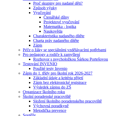
Proč skupiny pro nadané děti?
Způsob výuky
Vyučování
Čtenářské dílny
Projektové vyučování
Matematika - logika
Naukověda
Charakteristika nadaného dítěte
Charta práv nadaného dítěte
Zápis
Péče o žáky se speciálními vzdělávacími potřebami
Pro pedagogy a rodiče k zamyšlení
Rozhovor s psycholožkou Šárkou Portešovou
Testování INVENIO
Použité testy Invenio
Zápis do 1. třídy pro školní rok 2026-2027
Základní údaje a kritéria přijetí
Zápis bez elektronické registrace
Výsledek zápisu do ZŠ
Organizace školního roku
Školní poradenské pracoviště
Složení školního poradenského pracoviště
Výchovná poradkyně
Metodička prevence
Soutěže