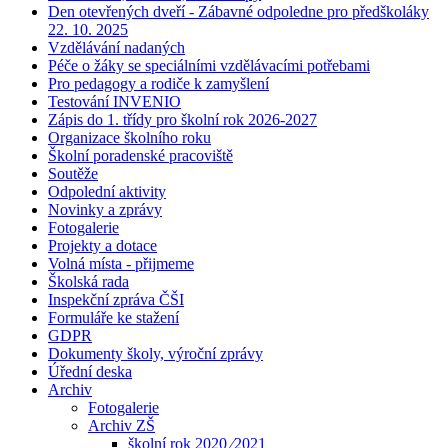
Den otevřených dveří - Zábavné odpoledne pro předškoláky
22. 10. 2025
Vzdělávání nadaných
Péče o žáky se speciálními vzdělávacími potřebami
Pro pedagogy a rodiče k zamyšlení
Testování INVENIO
Zápis do 1. třídy pro školní rok 2026-2027
Organizace školního roku
Školní poradenské pracoviště
Soutěže
Odpolední aktivity
Novinky a zprávy
Fotogalerie
Projekty a dotace
Volná místa - přijmeme
Školská rada
Inspekční zpráva ČŠI
Formuláře ke stažení
GDPR
Dokumenty školy, výroční zprávy
Úřední deska
Archiv
Fotogalerie
Archiv ZŠ
školní rok 2020 ⁄2021