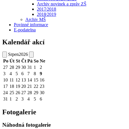
Archiv novinek a zpráv ZŠ
2017⁄2018
2018⁄2019
Archiv MŠ
Povinné informace
E-podatelna
Kalendář akcí
Srpen
2026
Po
Út
St
Čt
Pá
So
Ne
27
28
29
30
31
1
2
3
4
5
6
7
8
9
10
11
12
13
14
15
16
17
18
19
20
21
22
23
24
25
26
27
28
29
30
31
1
2
3
4
5
6
Fotogalerie
Náhodná fotogalerie