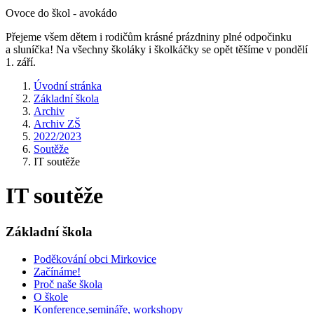
Ovoce do škol - avokádo
Přejeme všem dětem i rodičům krásné prázdniny plné odpočinku
a sluníčka! Na všechny školáky i školkáčky se opět těšíme v pondělí
1. září.
Úvodní stránka
Základní škola
Archiv
Archiv ZŠ
2022/2023
Soutěže
IT soutěže
IT soutěže
Základní škola
Poděkování obci Mirkovice
Začínáme!
Proč naše škola
O škole
Konference,semináře, workshopy