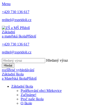
Menu
+420 730 136 617
reditel@zspridoli.cz
Základní
a mateřská škola
Přídolí
+420 730 136 617
reditel@zspridoli.cz
Hledaný výraz
Hledat
rozšířené vyhledávání
Základní škola
a Mateřská škola
Přídolí
Základní škola
Poděkování obci Mirkovice
Začínáme!
Proč naše škola
O škole