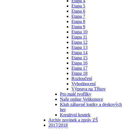
Etapa 4
Etapa 5
Etapa 6
Etapa 7
Etapa 8
Etapa 9
Etapa 10
Etapa 11
Etapa 12
Etapa 13
Etapa 14
Etapa 15
Etapa 16
Etapa 17
Etapa 18
Rozloučení
Vyhodnocení
Výprava na Třísov
Pro malé tvořílky
Naše online Velikonoce
Klub zábavné logiky a deskových
her
Kreativní koutek
Archiv novinek a zpráv ZŠ
2017⁄2018