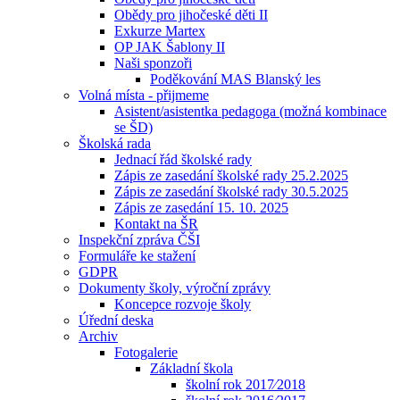
Obědy pro jihočeské děti II
Exkurze Martex
OP JAK Šablony II
Naši sponzoři
Poděkování MAS Blanský les
Volná místa - přijmeme
Asistent/asistentka pedagoga (možná kombinace
se ŠD)
Školská rada
Jednací řád školské rady
Zápis ze zasedání školské rady 25.2.2025
Zápis ze zasedání školské rady 30.5.2025
Zápis ze zasedání 15. 10. 2025
Kontakt na ŠR
Inspekční zpráva ČŠI
Formuláře ke stažení
GDPR
Dokumenty školy, výroční zprávy
Koncepce rozvoje školy
Úřední deska
Archiv
Fotogalerie
Základní škola
školní rok 2017⁄2018