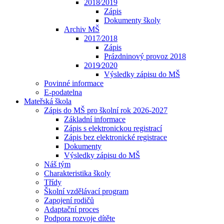
2018⁄2019
Zápis
Dokumenty školy
Archiv MŠ
2017⁄2018
Zápis
Prázdninový provoz 2018
2019⁄2020
Výsledky zápisu do MŠ
Povinné informace
E-podatelna
Mateřská škola
Zápis do MŠ pro školní rok 2026-2027
Základní informace
Zápis s elektronickou registrací
Zápis bez elektronické registrace
Dokumenty
Výsledky zápisu do MŠ
Náš tým
Charakteristika školy
Třídy
Školní vzdělávací program
Zapojení rodičů
Adaptační proces
Podpora rozvoje dítěte