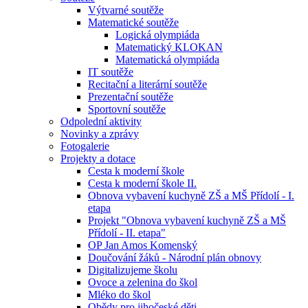
Výtvarné soutěže
Matematické soutěže
Logická olympiáda
Matematický KLOKAN
Matematická olympiáda
IT soutěže
Recitační a literární soutěže
Prezentační soutěže
Sportovní soutěže
Odpolední aktivity
Novinky a zprávy
Fotogalerie
Projekty a dotace
Cesta k moderní škole
Cesta k moderní škole II.
Obnova vybavení kuchyně ZŠ a MŠ Přídolí - I.
etapa
Projekt "Obnova vybavení kuchyně ZŠ a MŠ
Přídolí - II. etapa"
OP Jan Amos Komenský
Doučování žáků - Národní plán obnovy
Digitalizujeme školu
Ovoce a zelenina do škol
Mléko do škol
Obědy pro jihočeské děti