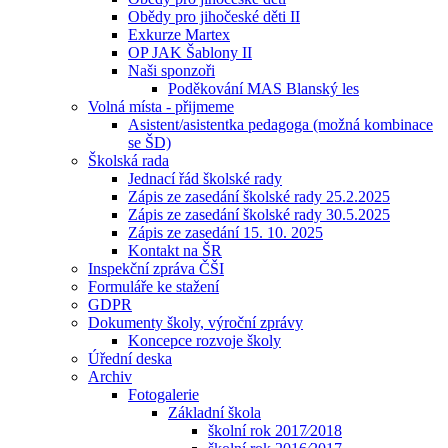
Obědy pro jihočeské děti II
Exkurze Martex
OP JAK Šablony II
Naši sponzoři
Poděkování MAS Blanský les
Volná místa - přijmeme
Asistent/asistentka pedagoga (možná kombinace
se ŠD)
Školská rada
Jednací řád školské rady
Zápis ze zasedání školské rady 25.2.2025
Zápis ze zasedání školské rady 30.5.2025
Zápis ze zasedání 15. 10. 2025
Kontakt na ŠR
Inspekční zpráva ČŠI
Formuláře ke stažení
GDPR
Dokumenty školy, výroční zprávy
Koncepce rozvoje školy
Úřední deska
Archiv
Fotogalerie
Základní škola
školní rok 2017⁄2018