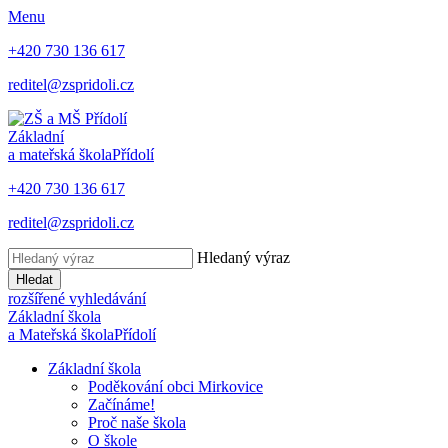
Menu
+420 730 136 617
reditel@zspridoli.cz
Základní
a mateřská škola
Přídolí
+420 730 136 617
reditel@zspridoli.cz
Hledaný výraz
Hledat
rozšířené vyhledávání
Základní škola
a Mateřská škola
Přídolí
Základní škola
Poděkování obci Mirkovice
Začínáme!
Proč naše škola
O škole