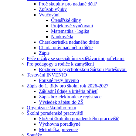
Proč skupiny pro nadané děti?
Způsob výuky
Vyučování
Čtenářské dílny
Projektové vyučování
Matematika - logika
Naukověda
Charakteristika nadaného dítěte
Charta práv nadaného dítěte
Zápis
Péče o žáky se speciálními vzdělávacími potřebami
Pro pedagogy a rodiče k zamyšlení
Rozhovor s psycholožkou Šárkou Portešovou
Testování INVENIO
Použité testy Invenio
Zápis do 1. třídy pro školní rok 2026-2027
Základní údaje a kritéria přijetí
Zápis bez elektronické registrace
Výsledek zápisu do ZŠ
Organizace školního roku
Školní poradenské pracoviště
Složení školního poradenského pracoviště
Výchovná poradkyně
Metodička prevence
Soutěže