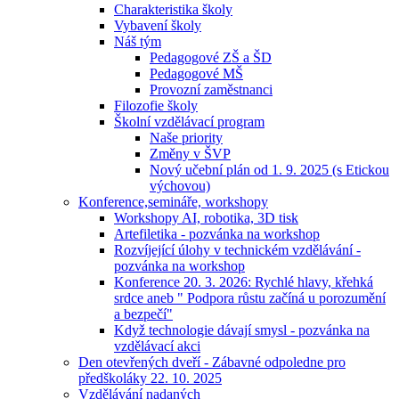
Charakteristika školy
Vybavení školy
Náš tým
Pedagogové ZŠ a ŠD
Pedagogové MŠ
Provozní zaměstnanci
Filozofie školy
Školní vzdělávací program
Naše priority
Změny v ŠVP
Nový učební plán od 1. 9. 2025 (s Etickou
výchovou)
Konference,semináře, workshopy
Workshopy AI, robotika, 3D tisk
Artefiletika - pozvánka na workshop
Rozvíjející úlohy v technickém vzdělávání -
pozvánka na workshop
Konference 20. 3. 2026: Rychlé hlavy, křehká
srdce aneb " Podpora růstu začíná u porozumění
a bezpečí"
Když technologie dávají smysl - pozvánka na
vzdělávací akci
Den otevřených dveří - Zábavné odpoledne pro
předškoláky 22. 10. 2025
Vzdělávání nadaných