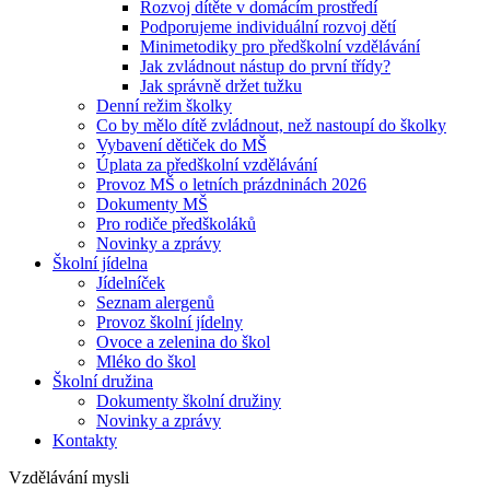
Rozvoj dítěte v domácím prostředí
Podporujeme individuální rozvoj dětí
Minimetodiky pro předškolní vzdělávání
Jak zvládnout nástup do první třídy?
Jak správně držet tužku
Denní režim školky
Co by mělo dítě zvládnout, než nastoupí do školky
Vybavení dětiček do MŠ
Úplata za předškolní vzdělávání
Provoz MŠ o letních prázdninách 2026
Dokumenty MŠ
Pro rodiče předškoláků
Novinky a zprávy
Školní jídelna
Jídelníček
Seznam alergenů
Provoz školní jídelny
Ovoce a zelenina do škol
Mléko do škol
Školní družina
Dokumenty školní družiny
Novinky a zprávy
Kontakty
Vzdělávání mysli