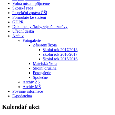
Volná místa - přijmeme
Školská rada
Inspekční zpráva ČŠI
Formuláře ke stažení
GDPR
Dokumenty školy, výroční zprávy
Úřední deska
Archiv
Fotogalerie
Základní škola
školní rok 2017⁄2018
školní rok 2016⁄2017
školní rok 2015⁄2016
Mateřská škola
Školní družina
Fotogalerie
Společné
Archiv ZŠ
Archiv MŠ
Povinné informace
E-podatelna
Kalendář akcí