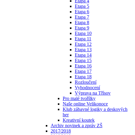
Etapa 4
Etapa 5
Etapa 6
Etapa 7
Etapa 8
Etapa 9
Etapa 10
Etapa 11
Etapa 12
Etapa 13
Etapa 14
Etapa 15
Etapa 16
Etapa 17
Etapa 18
Rozloučení
Vyhodnocení
Výprava na Třísov
Pro malé tvořílky
Naše online Velikonoce
Klub zábavné logiky a deskových
her
Kreativní koutek
Archiv novinek a zpráv ZŠ
2017⁄2018