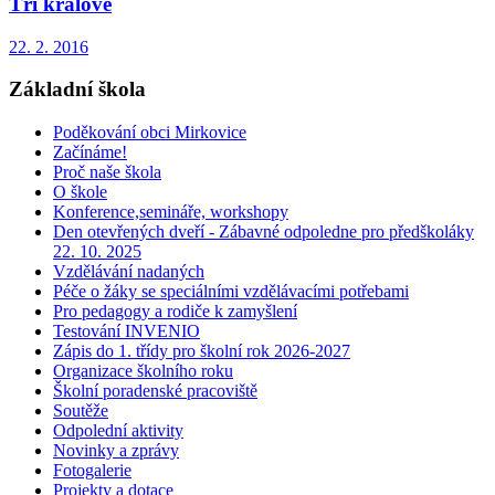
Tři králové
22. 2. 2016
Základní škola
Poděkování obci Mirkovice
Začínáme!
Proč naše škola
O škole
Konference,semináře, workshopy
Den otevřených dveří - Zábavné odpoledne pro předškoláky
22. 10. 2025
Vzdělávání nadaných
Péče o žáky se speciálními vzdělávacími potřebami
Pro pedagogy a rodiče k zamyšlení
Testování INVENIO
Zápis do 1. třídy pro školní rok 2026-2027
Organizace školního roku
Školní poradenské pracoviště
Soutěže
Odpolední aktivity
Novinky a zprávy
Fotogalerie
Projekty a dotace