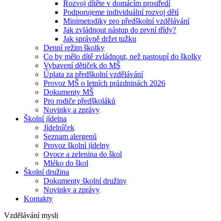
Rozvoj dítěte v domácím prostředí
Podporujeme individuální rozvoj dětí
Minimetodiky pro předškolní vzdělávání
Jak zvládnout nástup do první třídy?
Jak správně držet tužku
Denní režim školky
Co by mělo dítě zvládnout, než nastoupí do školky
Vybavení dětiček do MŠ
Úplata za předškolní vzdělávání
Provoz MŠ o letních prázdninách 2026
Dokumenty MŠ
Pro rodiče předškoláků
Novinky a zprávy
Školní jídelna
Jídelníček
Seznam alergenů
Provoz školní jídelny
Ovoce a zelenina do škol
Mléko do škol
Školní družina
Dokumenty školní družiny
Novinky a zprávy
Kontakty
Vzdělávání mysli