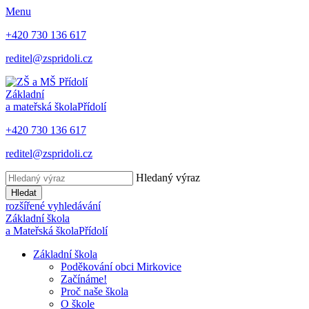
Menu
+420 730 136 617
reditel@zspridoli.cz
Základní
a mateřská škola
Přídolí
+420 730 136 617
reditel@zspridoli.cz
Hledaný výraz
Hledat
rozšířené vyhledávání
Základní škola
a Mateřská škola
Přídolí
Základní škola
Poděkování obci Mirkovice
Začínáme!
Proč naše škola
O škole