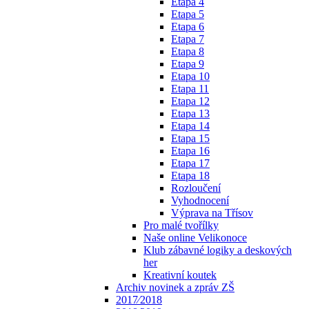
Etapa 4
Etapa 5
Etapa 6
Etapa 7
Etapa 8
Etapa 9
Etapa 10
Etapa 11
Etapa 12
Etapa 13
Etapa 14
Etapa 15
Etapa 16
Etapa 17
Etapa 18
Rozloučení
Vyhodnocení
Výprava na Třísov
Pro malé tvořílky
Naše online Velikonoce
Klub zábavné logiky a deskových
her
Kreativní koutek
Archiv novinek a zpráv ZŠ
2017⁄2018