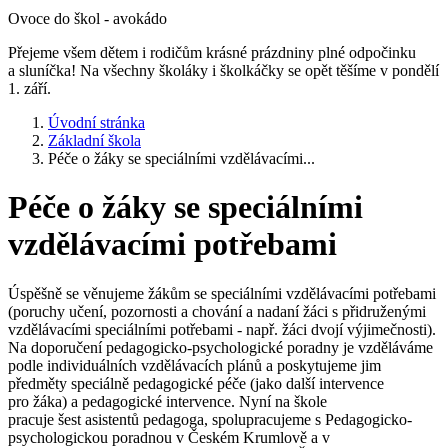
Ovoce do škol - avokádo
Přejeme všem dětem i rodičům krásné prázdniny plné odpočinku
a sluníčka! Na všechny školáky i školkáčky se opět těšíme v pondělí
1. září.
Úvodní stránka
Základní škola
Péče o žáky se speciálními vzdělávacími...
Péče o žáky se speciálními
vzdělávacími potřebami
Úspěšně se věnujeme žákům se speciálními vzdělávacími potřebami
(poruchy učení, pozornosti a chování a nadaní žáci s přidruženými
vzdělávacími speciálními potřebami - např. žáci dvojí výjimečnosti).
Na doporučení pedagogicko-psychologické poradny je vzděláváme
podle individuálních vzdělávacích plánů a poskytujeme jim
předměty speciálně pedagogické péče (jako další intervence
pro žáka) a pedagogické intervence. Nyní na škole
pracuje šest asistentů pedagoga, spolupracujeme s Pedagogicko-
psychologickou poradnou v Českém Krumlově a v