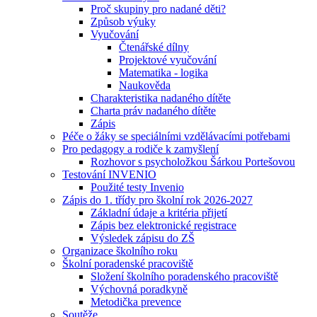
Proč skupiny pro nadané děti?
Způsob výuky
Vyučování
Čtenářské dílny
Projektové vyučování
Matematika - logika
Naukověda
Charakteristika nadaného dítěte
Charta práv nadaného dítěte
Zápis
Péče o žáky se speciálními vzdělávacími potřebami
Pro pedagogy a rodiče k zamyšlení
Rozhovor s psycholožkou Šárkou Portešovou
Testování INVENIO
Použité testy Invenio
Zápis do 1. třídy pro školní rok 2026-2027
Základní údaje a kritéria přijetí
Zápis bez elektronické registrace
Výsledek zápisu do ZŠ
Organizace školního roku
Školní poradenské pracoviště
Složení školního poradenského pracoviště
Výchovná poradkyně
Metodička prevence
Soutěže