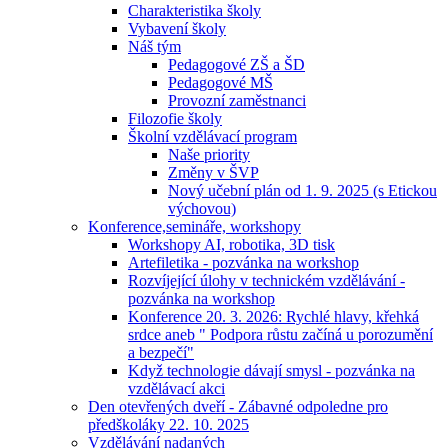
Charakteristika školy
Vybavení školy
Náš tým
Pedagogové ZŠ a ŠD
Pedagogové MŠ
Provozní zaměstnanci
Filozofie školy
Školní vzdělávací program
Naše priority
Změny v ŠVP
Nový učební plán od 1. 9. 2025 (s Etickou
výchovou)
Konference,semináře, workshopy
Workshopy AI, robotika, 3D tisk
Artefiletika - pozvánka na workshop
Rozvíjející úlohy v technickém vzdělávání -
pozvánka na workshop
Konference 20. 3. 2026: Rychlé hlavy, křehká
srdce aneb " Podpora růstu začíná u porozumění
a bezpečí"
Když technologie dávají smysl - pozvánka na
vzdělávací akci
Den otevřených dveří - Zábavné odpoledne pro
předškoláky 22. 10. 2025
Vzdělávání nadaných