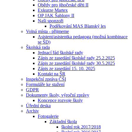
Obědy pro jihočeské děti II
Exkurze Martex
OP JAK Šablony II
Naši sponzoři
Poděkování MAS Blanský les
Volná místa - přijmeme
Asistent/asistentka pedagoga (možná kombinace
se ŠD)
Školská rada
Jednací řád školské rady
Zápis ze zasedání školské rady 25.2.2025
Zápis ze zasedání školské rady 30.5.2025
Zápis ze zasedání 15. 10. 2025
Kontakt na ŠR
Inspekční zpráva ČŠI
Formuláře ke stažení
GDPR
Dokumenty školy, výroční zprávy
Koncepce rozvoje školy
Úřední deska
Archiv
Fotogalerie
Základní škola
školní rok 2017⁄2018