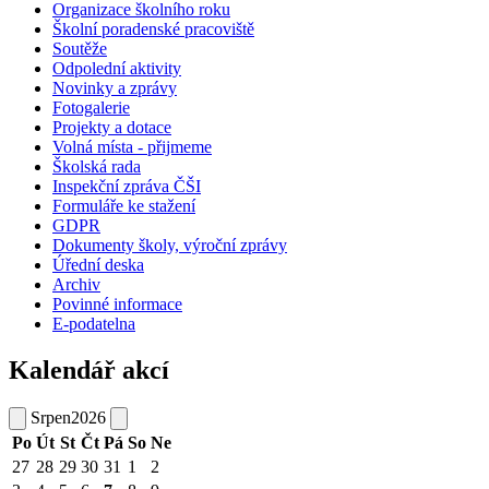
Organizace školního roku
Školní poradenské pracoviště
Soutěže
Odpolední aktivity
Novinky a zprávy
Fotogalerie
Projekty a dotace
Volná místa - přijmeme
Školská rada
Inspekční zpráva ČŠI
Formuláře ke stažení
GDPR
Dokumenty školy, výroční zprávy
Úřední deska
Archiv
Povinné informace
E-podatelna
Kalendář akcí
Srpen
2026
Po
Út
St
Čt
Pá
So
Ne
27
28
29
30
31
1
2