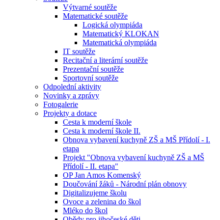
Výtvarné soutěže
Matematické soutěže
Logická olympiáda
Matematický KLOKAN
Matematická olympiáda
IT soutěže
Recitační a literární soutěže
Prezentační soutěže
Sportovní soutěže
Odpolední aktivity
Novinky a zprávy
Fotogalerie
Projekty a dotace
Cesta k moderní škole
Cesta k moderní škole II.
Obnova vybavení kuchyně ZŠ a MŠ Přídolí - I.
etapa
Projekt "Obnova vybavení kuchyně ZŠ a MŠ
Přídolí - II. etapa"
OP Jan Amos Komenský
Doučování žáků - Národní plán obnovy
Digitalizujeme školu
Ovoce a zelenina do škol
Mléko do škol
Obědy pro jihočeské děti