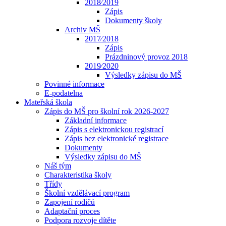
2018⁄2019
Zápis
Dokumenty školy
Archiv MŠ
2017⁄2018
Zápis
Prázdninový provoz 2018
2019⁄2020
Výsledky zápisu do MŠ
Povinné informace
E-podatelna
Mateřská škola
Zápis do MŠ pro školní rok 2026-2027
Základní informace
Zápis s elektronickou registrací
Zápis bez elektronické registrace
Dokumenty
Výsledky zápisu do MŠ
Náš tým
Charakteristika školy
Třídy
Školní vzdělávací program
Zapojení rodičů
Adaptační proces
Podpora rozvoje dítěte