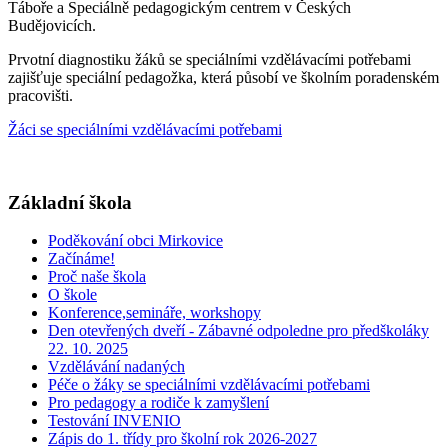
Táboře a Speciálně pedagogickým centrem v Českých
Budějovicích.
Prvotní diagnostiku žáků se speciálními vzdělávacími potřebami
zajišťuje speciální pedagožka, která působí ve školním poradenském
pracovišti.
Žáci se speciálními vzdělávacími potřebami
Základní škola
Poděkování obci Mirkovice
Začínáme!
Proč naše škola
O škole
Konference,semináře, workshopy
Den otevřených dveří - Zábavné odpoledne pro předškoláky
22. 10. 2025
Vzdělávání nadaných
Péče o žáky se speciálními vzdělávacími potřebami
Pro pedagogy a rodiče k zamyšlení
Testování INVENIO
Zápis do 1. třídy pro školní rok 2026-2027