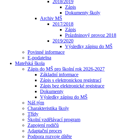
2018⁄2019
Zápis
Dokumenty školy
Archiv MŠ
2017⁄2018
Zápis
Prázdninový provoz 2018
2019⁄2020
Výsledky zápisu do MŠ
Povinné informace
E-podatelna
Mateřská škola
Zápis do MŠ pro školní rok 2026-2027
Základní informace
Zápis s elektronickou registrací
Zápis bez elektronické registrace
Dokumenty
Výsledky zápisu do MŠ
Náš tým
Charakteristika školy
Třídy
Školní vzdělávací program
Zapojení rodičů
Adaptační proces
Podpora rozvoje dítěte