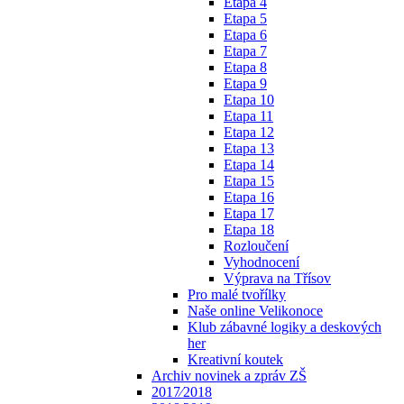
Etapa 4
Etapa 5
Etapa 6
Etapa 7
Etapa 8
Etapa 9
Etapa 10
Etapa 11
Etapa 12
Etapa 13
Etapa 14
Etapa 15
Etapa 16
Etapa 17
Etapa 18
Rozloučení
Vyhodnocení
Výprava na Třísov
Pro malé tvořílky
Naše online Velikonoce
Klub zábavné logiky a deskových
her
Kreativní koutek
Archiv novinek a zpráv ZŠ
2017⁄2018