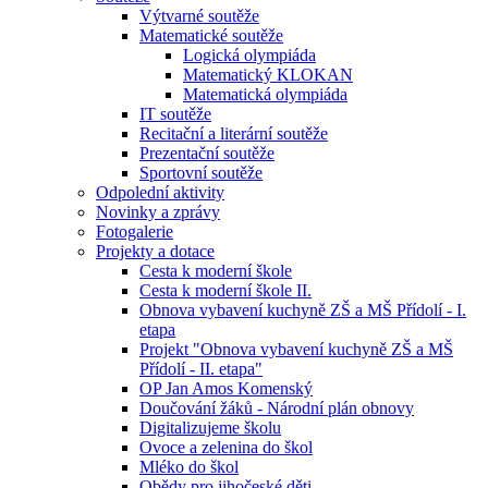
Výtvarné soutěže
Matematické soutěže
Logická olympiáda
Matematický KLOKAN
Matematická olympiáda
IT soutěže
Recitační a literární soutěže
Prezentační soutěže
Sportovní soutěže
Odpolední aktivity
Novinky a zprávy
Fotogalerie
Projekty a dotace
Cesta k moderní škole
Cesta k moderní škole II.
Obnova vybavení kuchyně ZŠ a MŠ Přídolí - I.
etapa
Projekt "Obnova vybavení kuchyně ZŠ a MŠ
Přídolí - II. etapa"
OP Jan Amos Komenský
Doučování žáků - Národní plán obnovy
Digitalizujeme školu
Ovoce a zelenina do škol
Mléko do škol
Obědy pro jihočeské děti