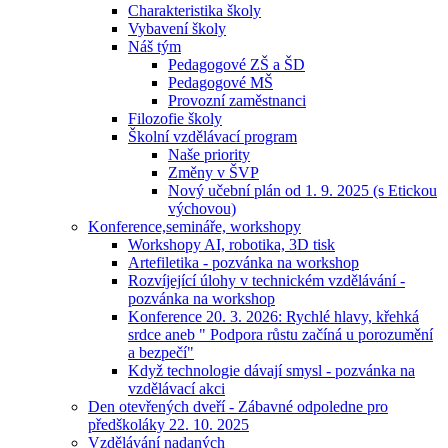
Charakteristika školy
Vybavení školy
Náš tým
Pedagogové ZŠ a ŠD
Pedagogové MŠ
Provozní zaměstnanci
Filozofie školy
Školní vzdělávací program
Naše priority
Změny v ŠVP
Nový učební plán od 1. 9. 2025 (s Etickou
výchovou)
Konference,semináře, workshopy
Workshopy AI, robotika, 3D tisk
Artefiletika - pozvánka na workshop
Rozvíjející úlohy v technickém vzdělávání -
pozvánka na workshop
Konference 20. 3. 2026: Rychlé hlavy, křehká
srdce aneb " Podpora růstu začíná u porozumění
a bezpečí"
Když technologie dávají smysl - pozvánka na
vzdělávací akci
Den otevřených dveří - Zábavné odpoledne pro
předškoláky 22. 10. 2025
Vzdělávání nadaných