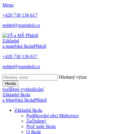
Menu
+420 730 136 617
reditel@zspridoli.cz
Základní
a mateřská škola
Přídolí
+420 730 136 617
reditel@zspridoli.cz
Hledaný výraz
Hledat
rozšířené vyhledávání
Základní škola
a Mateřská škola
Přídolí
Základní škola
Poděkování obci Mirkovice
Začínáme!
Proč naše škola
O škole