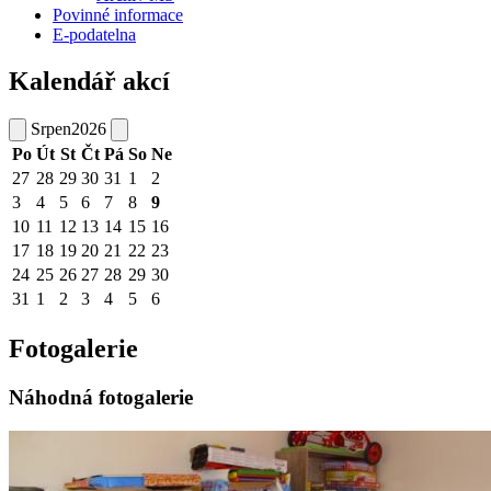
Povinné informace
E-podatelna
Kalendář akcí
Srpen
2026
Po
Út
St
Čt
Pá
So
Ne
27
28
29
30
31
1
2
3
4
5
6
7
8
9
10
11
12
13
14
15
16
17
18
19
20
21
22
23
24
25
26
27
28
29
30
31
1
2
3
4
5
6
Fotogalerie
Náhodná fotogalerie