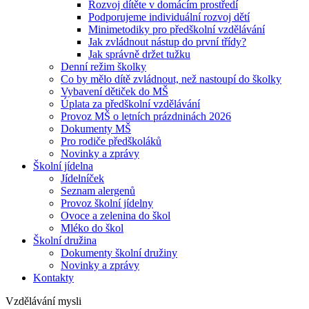
Rozvoj dítěte v domácím prostředí
Podporujeme individuální rozvoj dětí
Minimetodiky pro předškolní vzdělávání
Jak zvládnout nástup do první třídy?
Jak správně držet tužku
Denní režim školky
Co by mělo dítě zvládnout, než nastoupí do školky
Vybavení dětiček do MŠ
Úplata za předškolní vzdělávání
Provoz MŠ o letních prázdninách 2026
Dokumenty MŠ
Pro rodiče předškoláků
Novinky a zprávy
Školní jídelna
Jídelníček
Seznam alergenů
Provoz školní jídelny
Ovoce a zelenina do škol
Mléko do škol
Školní družina
Dokumenty školní družiny
Novinky a zprávy
Kontakty
Vzdělávání mysli