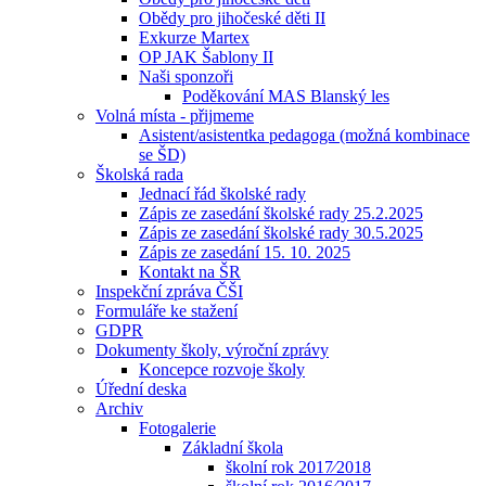
Obědy pro jihočeské děti II
Exkurze Martex
OP JAK Šablony II
Naši sponzoři
Poděkování MAS Blanský les
Volná místa - přijmeme
Asistent/asistentka pedagoga (možná kombinace
se ŠD)
Školská rada
Jednací řád školské rady
Zápis ze zasedání školské rady 25.2.2025
Zápis ze zasedání školské rady 30.5.2025
Zápis ze zasedání 15. 10. 2025
Kontakt na ŠR
Inspekční zpráva ČŠI
Formuláře ke stažení
GDPR
Dokumenty školy, výroční zprávy
Koncepce rozvoje školy
Úřední deska
Archiv
Fotogalerie
Základní škola
školní rok 2017⁄2018