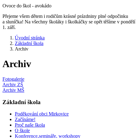
Ovoce do škol - avokádo
Přejeme všem dětem i rodičům krásné prázdniny plné odpočinku
a sluníčka! Na všechny školáky i školkáčky se opět těšíme v pondělí
1. září.
Úvodní stránka
Základní škola
Archiv
Archiv
Fotogalerie
Archiv ZŠ
Archiv MŠ
Základní škola
Poděkování obci Mirkovice
Začínáme!
Proč naše škola
O škole
Konference,semináře, workshopy