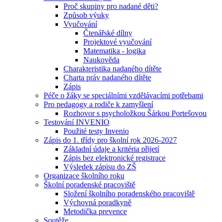
Proč skupiny pro nadané děti?
Způsob výuky
Vyučování
Čtenářské dílny
Projektové vyučování
Matematika - logika
Naukověda
Charakteristika nadaného dítěte
Charta práv nadaného dítěte
Zápis
Péče o žáky se speciálními vzdělávacími potřebami
Pro pedagogy a rodiče k zamyšlení
Rozhovor s psycholožkou Šárkou Portešovou
Testování INVENIO
Použité testy Invenio
Zápis do 1. třídy pro školní rok 2026-2027
Základní údaje a kritéria přijetí
Zápis bez elektronické registrace
Výsledek zápisu do ZŠ
Organizace školního roku
Školní poradenské pracoviště
Složení školního poradenského pracoviště
Výchovná poradkyně
Metodička prevence
Soutěže