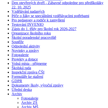
Den otevřených dveří - Zábavné odpoledne pro předškoláky
22. 10. 2025
Vzdělávání nadaných
Péče o žáky se speciálními vzdělávacími potřebami
Pro pedagogy a rodiče k zamyšlení
Testování INVENIO
Zápis do 1. třídy pro školní rok 2026-2027
Organizace školního roku
Školní poradenské pracoviště
Soutěže
Odpolední aktivity
Novinky a zprávy
Fotogalerie
Projekty a dotace
Volná místa - přijmeme
Školská rada
Inspekční zpráva ČŠI
Formuláře ke stažení
GDPR
Dokumenty školy, výroční zprávy
Úřední deska
Archiv
Fotogalerie
Archiv ZŠ
Archiv MŠ