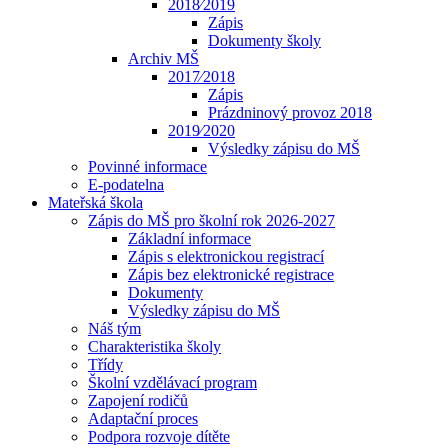
2018⁄2019
Zápis
Dokumenty školy
Archiv MŠ
2017⁄2018
Zápis
Prázdninový provoz 2018
2019⁄2020
Výsledky zápisu do MŠ
Povinné informace
E-podatelna
Mateřská škola
Zápis do MŠ pro školní rok 2026-2027
Základní informace
Zápis s elektronickou registrací
Zápis bez elektronické registrace
Dokumenty
Výsledky zápisu do MŠ
Náš tým
Charakteristika školy
Třídy
Školní vzdělávací program
Zapojení rodičů
Adaptační proces
Podpora rozvoje dítěte