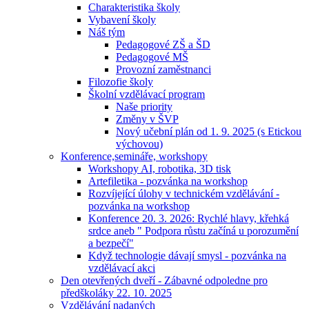
Charakteristika školy
Vybavení školy
Náš tým
Pedagogové ZŠ a ŠD
Pedagogové MŠ
Provozní zaměstnanci
Filozofie školy
Školní vzdělávací program
Naše priority
Změny v ŠVP
Nový učební plán od 1. 9. 2025 (s Etickou
výchovou)
Konference,semináře, workshopy
Workshopy AI, robotika, 3D tisk
Artefiletika - pozvánka na workshop
Rozvíjející úlohy v technickém vzdělávání -
pozvánka na workshop
Konference 20. 3. 2026: Rychlé hlavy, křehká
srdce aneb " Podpora růstu začíná u porozumění
a bezpečí"
Když technologie dávají smysl - pozvánka na
vzdělávací akci
Den otevřených dveří - Zábavné odpoledne pro
předškoláky 22. 10. 2025
Vzdělávání nadaných