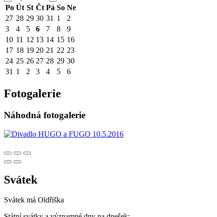
Po
Út
St
Čt
Pá
So
Ne
27
28
29
30
31
1
2
3
4
5
6
7
8
9
10
11
12
13
14
15
16
17
18
19
20
21
22
23
24
25
26
27
28
29
30
31
1
2
3
4
5
6
Fotogalerie
Náhodná fotogalerie
Svátek
Svátek má
Oldřiška
Státní svátky a významné dny na dnešek: