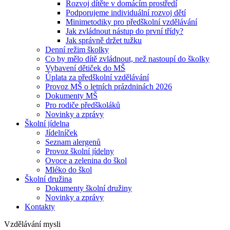
Rozvoj dítěte v domácím prostředí
Podporujeme individuální rozvoj dětí
Minimetodiky pro předškolní vzdělávání
Jak zvládnout nástup do první třídy?
Jak správně držet tužku
Denní režim školky
Co by mělo dítě zvládnout, než nastoupí do školky
Vybavení dětiček do MŠ
Úplata za předškolní vzdělávání
Provoz MŠ o letních prázdninách 2026
Dokumenty MŠ
Pro rodiče předškoláků
Novinky a zprávy
Školní jídelna
Jídelníček
Seznam alergenů
Provoz školní jídelny
Ovoce a zelenina do škol
Mléko do škol
Školní družina
Dokumenty školní družiny
Novinky a zprávy
Kontakty
Vzdělávání mysli