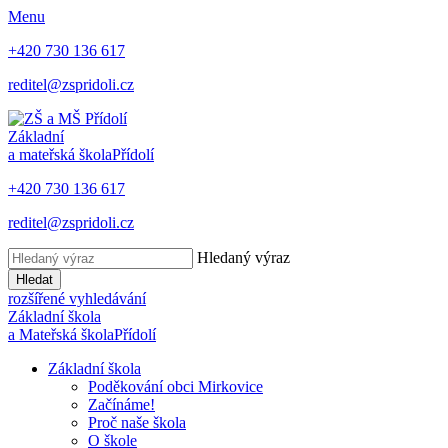
Menu
+420 730 136 617
reditel@zspridoli.cz
Základní
a mateřská škola
Přídolí
+420 730 136 617
reditel@zspridoli.cz
Hledaný výraz
Hledat
rozšířené vyhledávání
Základní škola
a Mateřská škola
Přídolí
Základní škola
Poděkování obci Mirkovice
Začínáme!
Proč naše škola
O škole