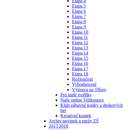
Etapa 4
Etapa 5
Etapa 6
Etapa 7
Etapa 8
Etapa 9
Etapa 10
Etapa 11
Etapa 12
Etapa 13
Etapa 14
Etapa 15
Etapa 16
Etapa 17
Etapa 18
Rozloučení
Vyhodnocení
Výprava na Třísov
Pro malé tvořílky
Naše online Velikonoce
Klub zábavné logiky a deskových
her
Kreativní koutek
Archiv novinek a zpráv ZŠ
2017⁄2018