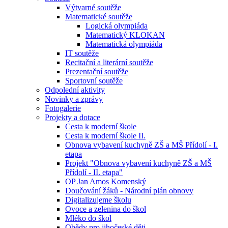
Výtvarné soutěže
Matematické soutěže
Logická olympiáda
Matematický KLOKAN
Matematická olympiáda
IT soutěže
Recitační a literární soutěže
Prezentační soutěže
Sportovní soutěže
Odpolední aktivity
Novinky a zprávy
Fotogalerie
Projekty a dotace
Cesta k moderní škole
Cesta k moderní škole II.
Obnova vybavení kuchyně ZŠ a MŠ Přídolí - I.
etapa
Projekt "Obnova vybavení kuchyně ZŠ a MŠ
Přídolí - II. etapa"
OP Jan Amos Komenský
Doučování žáků - Národní plán obnovy
Digitalizujeme školu
Ovoce a zelenina do škol
Mléko do škol
Obědy pro jihočeské děti