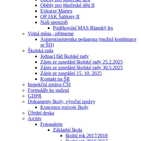
Obědy pro jihočeské děti II
Exkurze Martex
OP JAK Šablony II
Naši sponzoři
Poděkování MAS Blanský les
Volná místa - přijmeme
Asistent/asistentka pedagoga (možná kombinace
se ŠD)
Školská rada
Jednací řád školské rady
Zápis ze zasedání školské rady 25.2.2025
Zápis ze zasedání školské rady 30.5.2025
Zápis ze zasedání 15. 10. 2025
Kontakt na ŠR
Inspekční zpráva ČŠI
Formuláře ke stažení
GDPR
Dokumenty školy, výroční zprávy
Koncepce rozvoje školy
Úřední deska
Archiv
Fotogalerie
Základní škola
školní rok 2017⁄2018