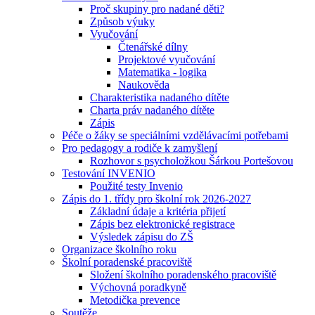
Proč skupiny pro nadané děti?
Způsob výuky
Vyučování
Čtenářské dílny
Projektové vyučování
Matematika - logika
Naukověda
Charakteristika nadaného dítěte
Charta práv nadaného dítěte
Zápis
Péče o žáky se speciálními vzdělávacími potřebami
Pro pedagogy a rodiče k zamyšlení
Rozhovor s psycholožkou Šárkou Portešovou
Testování INVENIO
Použité testy Invenio
Zápis do 1. třídy pro školní rok 2026-2027
Základní údaje a kritéria přijetí
Zápis bez elektronické registrace
Výsledek zápisu do ZŠ
Organizace školního roku
Školní poradenské pracoviště
Složení školního poradenského pracoviště
Výchovná poradkyně
Metodička prevence
Soutěže