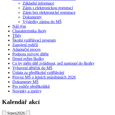
Základní informace
Zápis s elektronickou registrací
Zápis bez elektronické registrace
Dokumenty
Výsledky zápisu do MŠ
Náš tým
Charakteristika školy
Třídy
Školní vzdělávací program
Zapojení rodičů
Adaptační proces
Podpora rozvoje dítěte
Denní režim školky
Co by mělo dítě zvládnout, než nastoupí do školky
Vybavení dětiček do MŠ
Úplata za předškolní vzdělávání
Provoz MŠ o letních prázdninách 2026
Dokumenty MŠ
Pro rodiče předškoláků
Novinky a zprávy
Kalendář akcí
Srpen
2026