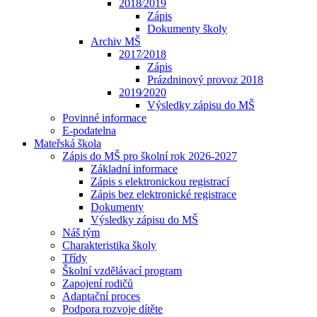
2018⁄2019
Zápis
Dokumenty školy
Archiv MŠ
2017⁄2018
Zápis
Prázdninový provoz 2018
2019⁄2020
Výsledky zápisu do MŠ
Povinné informace
E-podatelna
Mateřská škola
Zápis do MŠ pro školní rok 2026-2027
Základní informace
Zápis s elektronickou registrací
Zápis bez elektronické registrace
Dokumenty
Výsledky zápisu do MŠ
Náš tým
Charakteristika školy
Třídy
Školní vzdělávací program
Zapojení rodičů
Adaptační proces
Podpora rozvoje dítěte