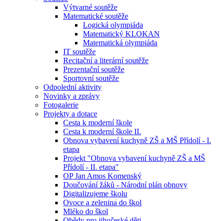
Výtvarné soutěže
Matematické soutěže
Logická olympiáda
Matematický KLOKAN
Matematická olympiáda
IT soutěže
Recitační a literární soutěže
Prezentační soutěže
Sportovní soutěže
Odpolední aktivity
Novinky a zprávy
Fotogalerie
Projekty a dotace
Cesta k moderní škole
Cesta k moderní škole II.
Obnova vybavení kuchyně ZŠ a MŠ Přídolí - I.
etapa
Projekt "Obnova vybavení kuchyně ZŠ a MŠ
Přídolí - II. etapa"
OP Jan Amos Komenský
Doučování žáků - Národní plán obnovy
Digitalizujeme školu
Ovoce a zelenina do škol
Mléko do škol
Obědy pro jihočeské děti