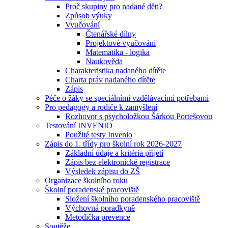
Proč skupiny pro nadané děti?
Způsob výuky
Vyučování
Čtenářské dílny
Projektové vyučování
Matematika - logika
Naukověda
Charakteristika nadaného dítěte
Charta práv nadaného dítěte
Zápis
Péče o žáky se speciálními vzdělávacími potřebami
Pro pedagogy a rodiče k zamyšlení
Rozhovor s psycholožkou Šárkou Portešovou
Testování INVENIO
Použité testy Invenio
Zápis do 1. třídy pro školní rok 2026-2027
Základní údaje a kritéria přijetí
Zápis bez elektronické registrace
Výsledek zápisu do ZŠ
Organizace školního roku
Školní poradenské pracoviště
Složení školního poradenského pracoviště
Výchovná poradkyně
Metodička prevence
Soutěže