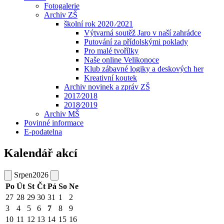
Fotogalerie
Archiv ZŠ
školní rok 2020 ⁄2021
Výtvarná soutěž Jaro v naší zahrádce
Putování za přídolskými poklady
Pro malé tvořílky
Naše online Velikonoce
Klub zábavné logiky a deskových her
Kreativní koutek
Archiv novinek a zpráv ZŠ
2017⁄2018
2018⁄2019
Archiv MŠ
Povinné informace
E-podatelna
Kalendář akcí
Srpen
2026
Po
Út
St
Čt
Pá
So
Ne
27
28
29
30
31
1
2
3
4
5
6
7
8
9
10
11
12
13
14
15
16