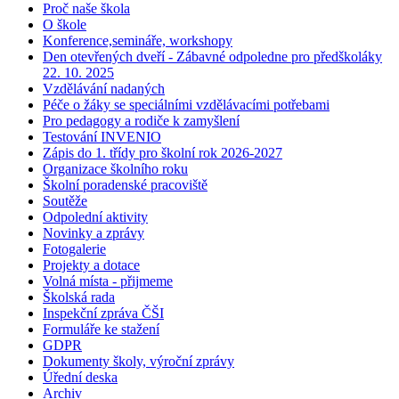
Proč naše škola
O škole
Konference,semináře, workshopy
Den otevřených dveří - Zábavné odpoledne pro předškoláky
22. 10. 2025
Vzdělávání nadaných
Péče o žáky se speciálními vzdělávacími potřebami
Pro pedagogy a rodiče k zamyšlení
Testování INVENIO
Zápis do 1. třídy pro školní rok 2026-2027
Organizace školního roku
Školní poradenské pracoviště
Soutěže
Odpolední aktivity
Novinky a zprávy
Fotogalerie
Projekty a dotace
Volná místa - přijmeme
Školská rada
Inspekční zpráva ČŠI
Formuláře ke stažení
GDPR
Dokumenty školy, výroční zprávy
Úřední deska
Archiv