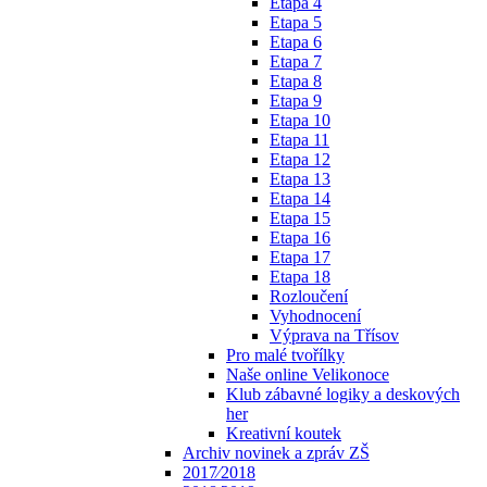
Etapa 4
Etapa 5
Etapa 6
Etapa 7
Etapa 8
Etapa 9
Etapa 10
Etapa 11
Etapa 12
Etapa 13
Etapa 14
Etapa 15
Etapa 16
Etapa 17
Etapa 18
Rozloučení
Vyhodnocení
Výprava na Třísov
Pro malé tvořílky
Naše online Velikonoce
Klub zábavné logiky a deskových
her
Kreativní koutek
Archiv novinek a zpráv ZŠ
2017⁄2018