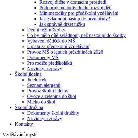
Rozvoj dítěte v domácím prostředí
Podporujeme individuální rozvoj dětí
Minimetodiky pro předškolní vzdělávání
Jak zvládnout nástup do první třídy?
Jak správně držet tužku
Denní režim školky
Co by mělo dítě zvládnout, než nastoupí do školky
Vybavení dětiček do MŠ
Úplata za předškolní vzdělávání
Provoz MŠ o letních prázdninách 2026
Dokumenty MŠ
Pro rodiče předškoláků
Novinky a zprávy
Školní jídelna
Jídelníček
Seznam alergenů
Provoz školní jídelny
Ovoce a zelenina do škol
Mléko do škol
Školní družina
Dokumenty školní družiny
Novinky a zprávy
Kontakty
Vzdělávání mysli