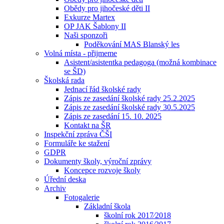
Obědy pro jihočeské děti II
Exkurze Martex
OP JAK Šablony II
Naši sponzoři
Poděkování MAS Blanský les
Volná místa - přijmeme
Asistent/asistentka pedagoga (možná kombinace
se ŠD)
Školská rada
Jednací řád školské rady
Zápis ze zasedání školské rady 25.2.2025
Zápis ze zasedání školské rady 30.5.2025
Zápis ze zasedání 15. 10. 2025
Kontakt na ŠR
Inspekční zpráva ČŠI
Formuláře ke stažení
GDPR
Dokumenty školy, výroční zprávy
Koncepce rozvoje školy
Úřední deska
Archiv
Fotogalerie
Základní škola
školní rok 2017⁄2018