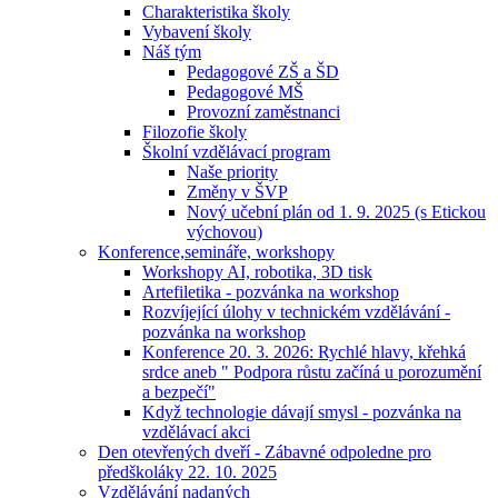
Charakteristika školy
Vybavení školy
Náš tým
Pedagogové ZŠ a ŠD
Pedagogové MŠ
Provozní zaměstnanci
Filozofie školy
Školní vzdělávací program
Naše priority
Změny v ŠVP
Nový učební plán od 1. 9. 2025 (s Etickou
výchovou)
Konference,semináře, workshopy
Workshopy AI, robotika, 3D tisk
Artefiletika - pozvánka na workshop
Rozvíjející úlohy v technickém vzdělávání -
pozvánka na workshop
Konference 20. 3. 2026: Rychlé hlavy, křehká
srdce aneb " Podpora růstu začíná u porozumění
a bezpečí"
Když technologie dávají smysl - pozvánka na
vzdělávací akci
Den otevřených dveří - Zábavné odpoledne pro
předškoláky 22. 10. 2025
Vzdělávání nadaných