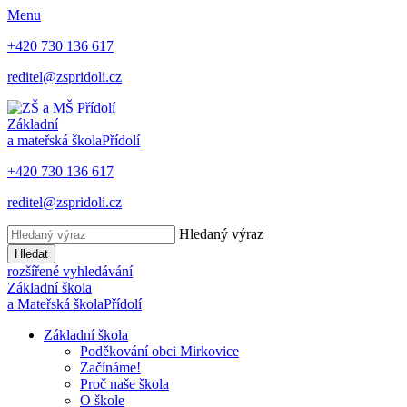
Menu
+420 730 136 617
reditel@zspridoli.cz
Základní
a mateřská škola
Přídolí
+420 730 136 617
reditel@zspridoli.cz
Hledaný výraz
Hledat
rozšířené vyhledávání
Základní škola
a Mateřská škola
Přídolí
Základní škola
Poděkování obci Mirkovice
Začínáme!
Proč naše škola
O škole