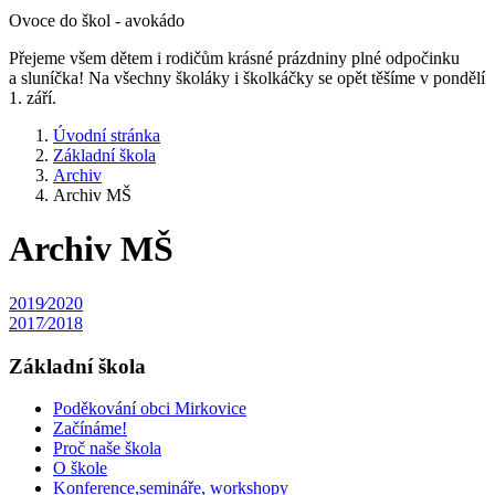
Ovoce do škol - avokádo
Přejeme všem dětem i rodičům krásné prázdniny plné odpočinku
a sluníčka! Na všechny školáky i školkáčky se opět těšíme v pondělí
1. září.
Úvodní stránka
Základní škola
Archiv
Archiv MŠ
Archiv MŠ
2019⁄2020
2017⁄2018
Základní škola
Poděkování obci Mirkovice
Začínáme!
Proč naše škola
O škole
Konference,semináře, workshopy