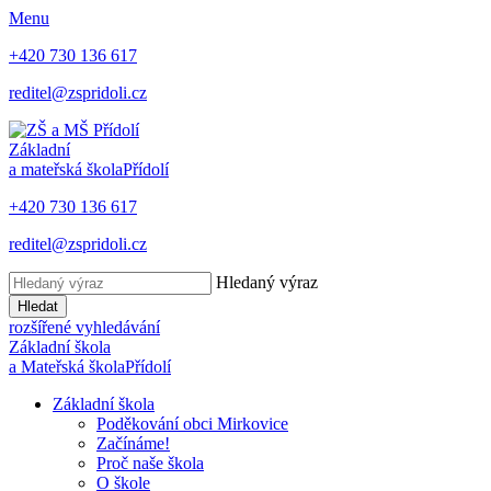
Menu
+420 730 136 617
reditel@zspridoli.cz
Základní
a mateřská škola
Přídolí
+420 730 136 617
reditel@zspridoli.cz
Hledaný výraz
Hledat
rozšířené vyhledávání
Základní škola
a Mateřská škola
Přídolí
Základní škola
Poděkování obci Mirkovice
Začínáme!
Proč naše škola
O škole