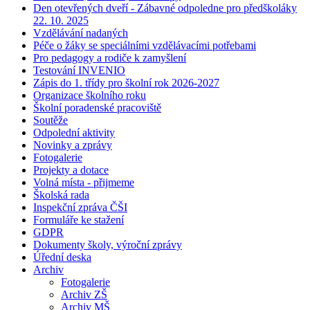
Den otevřených dveří - Zábavné odpoledne pro předškoláky
22. 10. 2025
Vzdělávání nadaných
Péče o žáky se speciálními vzdělávacími potřebami
Pro pedagogy a rodiče k zamyšlení
Testování INVENIO
Zápis do 1. třídy pro školní rok 2026-2027
Organizace školního roku
Školní poradenské pracoviště
Soutěže
Odpolední aktivity
Novinky a zprávy
Fotogalerie
Projekty a dotace
Volná místa - přijmeme
Školská rada
Inspekční zpráva ČŠI
Formuláře ke stažení
GDPR
Dokumenty školy, výroční zprávy
Úřední deska
Archiv
Fotogalerie
Archiv ZŠ
Archiv MŠ