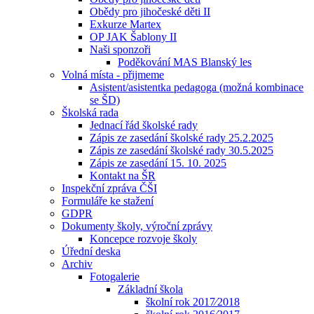
Obědy pro jihočeské děti II
Exkurze Martex
OP JAK Šablony II
Naši sponzoři
Poděkování MAS Blanský les
Volná místa - přijmeme
Asistent/asistentka pedagoga (možná kombinace
se ŠD)
Školská rada
Jednací řád školské rady
Zápis ze zasedání školské rady 25.2.2025
Zápis ze zasedání školské rady 30.5.2025
Zápis ze zasedání 15. 10. 2025
Kontakt na ŠR
Inspekční zpráva ČŠI
Formuláře ke stažení
GDPR
Dokumenty školy, výroční zprávy
Koncepce rozvoje školy
Úřední deska
Archiv
Fotogalerie
Základní škola
školní rok 2017⁄2018