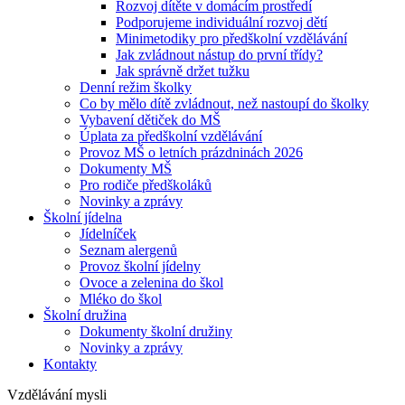
Rozvoj dítěte v domácím prostředí
Podporujeme individuální rozvoj dětí
Minimetodiky pro předškolní vzdělávání
Jak zvládnout nástup do první třídy?
Jak správně držet tužku
Denní režim školky
Co by mělo dítě zvládnout, než nastoupí do školky
Vybavení dětiček do MŠ
Úplata za předškolní vzdělávání
Provoz MŠ o letních prázdninách 2026
Dokumenty MŠ
Pro rodiče předškoláků
Novinky a zprávy
Školní jídelna
Jídelníček
Seznam alergenů
Provoz školní jídelny
Ovoce a zelenina do škol
Mléko do škol
Školní družina
Dokumenty školní družiny
Novinky a zprávy
Kontakty
Vzdělávání mysli