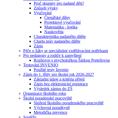
Proč skupiny pro nadané děti?
Způsob výuky
Vyučování
Čtenářské dílny
Projektové vyučování
Matematika - logika
Naukověda
Charakteristika nadaného dítěte
Charta práv nadaného dítěte
Zápis
Péče o žáky se speciálními vzdělávacími potřebami
Pro pedagogy a rodiče k zamyšlení
Rozhovor s psycholožkou Šárkou Portešovou
Testování INVENIO
Použité testy Invenio
Zápis do 1. třídy pro školní rok 2026-2027
Základní údaje a kritéria přijetí
Zápis bez elektronické registrace
Výsledek zápisu do ZŠ
Organizace školního roku
Školní poradenské pracoviště
Složení školního poradenského pracoviště
Výchovná poradkyně
Metodička prevence
Soutěže