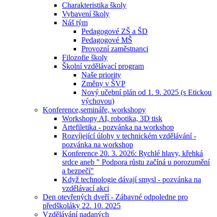
Charakteristika školy
Vybavení školy
Náš tým
Pedagogové ZŠ a ŠD
Pedagogové MŠ
Provozní zaměstnanci
Filozofie školy
Školní vzdělávací program
Naše priority
Změny v ŠVP
Nový učební plán od 1. 9. 2025 (s Etickou
výchovou)
Konference,semináře, workshopy
Workshopy AI, robotika, 3D tisk
Artefiletika - pozvánka na workshop
Rozvíjející úlohy v technickém vzdělávání -
pozvánka na workshop
Konference 20. 3. 2026: Rychlé hlavy, křehká
srdce aneb " Podpora růstu začíná u porozumění
a bezpečí"
Když technologie dávají smysl - pozvánka na
vzdělávací akci
Den otevřených dveří - Zábavné odpoledne pro
předškoláky 22. 10. 2025
Vzdělávání nadaných