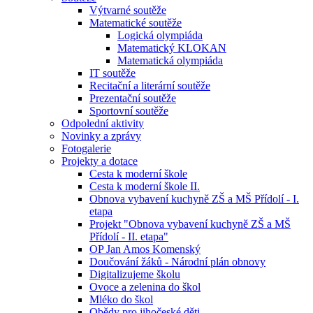
Výtvarné soutěže
Matematické soutěže
Logická olympiáda
Matematický KLOKAN
Matematická olympiáda
IT soutěže
Recitační a literární soutěže
Prezentační soutěže
Sportovní soutěže
Odpolední aktivity
Novinky a zprávy
Fotogalerie
Projekty a dotace
Cesta k moderní škole
Cesta k moderní škole II.
Obnova vybavení kuchyně ZŠ a MŠ Přídolí - I.
etapa
Projekt "Obnova vybavení kuchyně ZŠ a MŠ
Přídolí - II. etapa"
OP Jan Amos Komenský
Doučování žáků - Národní plán obnovy
Digitalizujeme školu
Ovoce a zelenina do škol
Mléko do škol
Obědy pro jihočeské děti