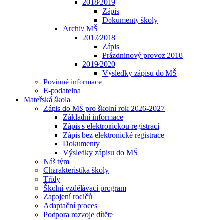
2018⁄2019
Zápis
Dokumenty školy
Archiv MŠ
2017⁄2018
Zápis
Prázdninový provoz 2018
2019⁄2020
Výsledky zápisu do MŠ
Povinné informace
E-podatelna
Mateřská škola
Zápis do MŠ pro školní rok 2026-2027
Základní informace
Zápis s elektronickou registrací
Zápis bez elektronické registrace
Dokumenty
Výsledky zápisu do MŠ
Náš tým
Charakteristika školy
Třídy
Školní vzdělávací program
Zapojení rodičů
Adaptační proces
Podpora rozvoje dítěte