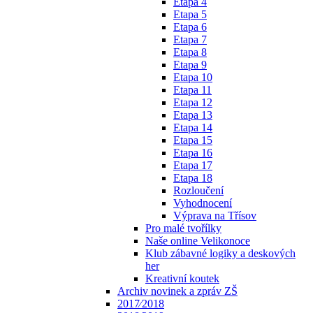
Etapa 4
Etapa 5
Etapa 6
Etapa 7
Etapa 8
Etapa 9
Etapa 10
Etapa 11
Etapa 12
Etapa 13
Etapa 14
Etapa 15
Etapa 16
Etapa 17
Etapa 18
Rozloučení
Vyhodnocení
Výprava na Třísov
Pro malé tvořílky
Naše online Velikonoce
Klub zábavné logiky a deskových
her
Kreativní koutek
Archiv novinek a zpráv ZŠ
2017⁄2018