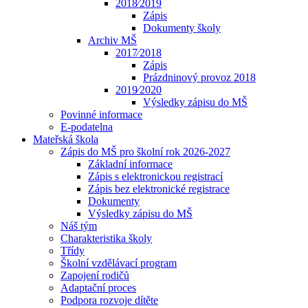
2018⁄2019
Zápis
Dokumenty školy
Archiv MŠ
2017⁄2018
Zápis
Prázdninový provoz 2018
2019⁄2020
Výsledky zápisu do MŠ
Povinné informace
E-podatelna
Mateřská škola
Zápis do MŠ pro školní rok 2026-2027
Základní informace
Zápis s elektronickou registrací
Zápis bez elektronické registrace
Dokumenty
Výsledky zápisu do MŠ
Náš tým
Charakteristika školy
Třídy
Školní vzdělávací program
Zapojení rodičů
Adaptační proces
Podpora rozvoje dítěte