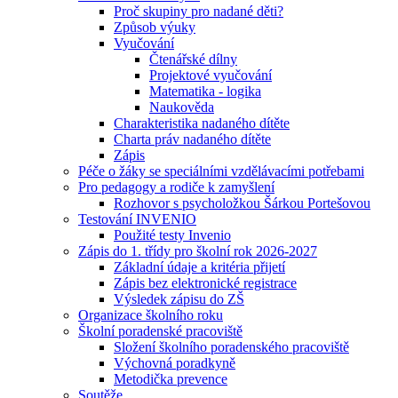
Proč skupiny pro nadané děti?
Způsob výuky
Vyučování
Čtenářské dílny
Projektové vyučování
Matematika - logika
Naukověda
Charakteristika nadaného dítěte
Charta práv nadaného dítěte
Zápis
Péče o žáky se speciálními vzdělávacími potřebami
Pro pedagogy a rodiče k zamyšlení
Rozhovor s psycholožkou Šárkou Portešovou
Testování INVENIO
Použité testy Invenio
Zápis do 1. třídy pro školní rok 2026-2027
Základní údaje a kritéria přijetí
Zápis bez elektronické registrace
Výsledek zápisu do ZŠ
Organizace školního roku
Školní poradenské pracoviště
Složení školního poradenského pracoviště
Výchovná poradkyně
Metodička prevence
Soutěže