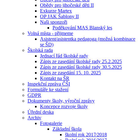
Obědy pro jihočeské děti II
Exkurze Martex
OP JAK Šablony II
Naši sponzoři
Poděkování MAS Blanský les
Volná místa - přijmeme
Asistent/asistentka pedagoga (možná kombinace
se ŠD)
Školská rada
Jednací řád školské rady
Zápis ze zasedání školské rady 25.2.2025
Zápis ze zasedání školské rady 30.5.2025
Zápis ze zasedání 15. 10. 2025
Kontakt na ŠR
Inspekční zpráva ČŠI
Formuláře ke stažení
GDPR
Dokumenty školy, výroční zprávy
Koncepce rozvoje školy
Úřední deska
Archiv
Fotogalerie
Základní škola
školní rok 2017⁄2018