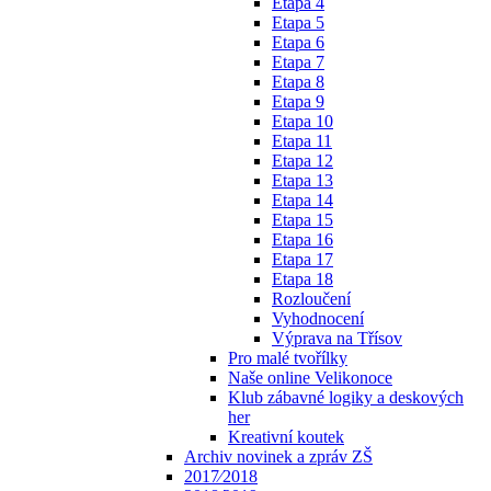
Etapa 4
Etapa 5
Etapa 6
Etapa 7
Etapa 8
Etapa 9
Etapa 10
Etapa 11
Etapa 12
Etapa 13
Etapa 14
Etapa 15
Etapa 16
Etapa 17
Etapa 18
Rozloučení
Vyhodnocení
Výprava na Třísov
Pro malé tvořílky
Naše online Velikonoce
Klub zábavné logiky a deskových
her
Kreativní koutek
Archiv novinek a zpráv ZŠ
2017⁄2018