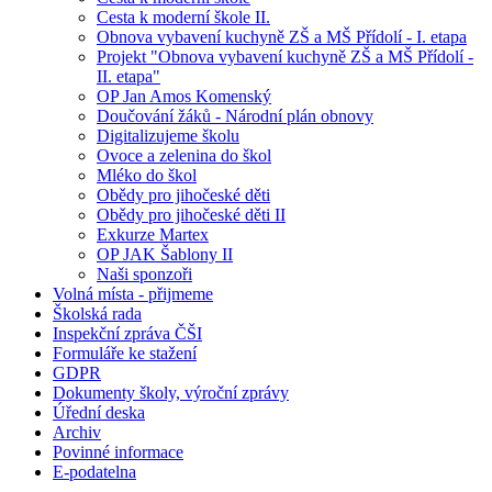
Cesta k moderní škole II.
Obnova vybavení kuchyně ZŠ a MŠ Přídolí - I. etapa
Projekt "Obnova vybavení kuchyně ZŠ a MŠ Přídolí -
II. etapa"
OP Jan Amos Komenský
Doučování žáků - Národní plán obnovy
Digitalizujeme školu
Ovoce a zelenina do škol
Mléko do škol
Obědy pro jihočeské děti
Obědy pro jihočeské děti II
Exkurze Martex
OP JAK Šablony II
Naši sponzoři
Volná místa - přijmeme
Školská rada
Inspekční zpráva ČŠI
Formuláře ke stažení
GDPR
Dokumenty školy, výroční zprávy
Úřední deska
Archiv
Povinné informace
E-podatelna