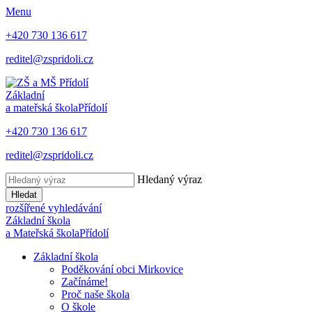
Menu
+420 730 136 617
reditel@zspridoli.cz
Základní
a mateřská škola
Přídolí
+420 730 136 617
reditel@zspridoli.cz
Hledaný výraz
Hledat
rozšířené vyhledávání
Základní škola
a Mateřská škola
Přídolí
Základní škola
Poděkování obci Mirkovice
Začínáme!
Proč naše škola
O škole