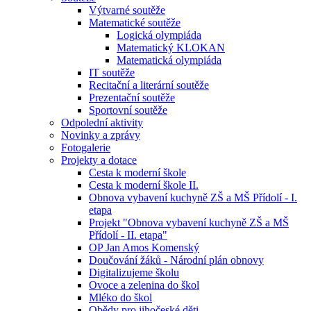
Výtvarné soutěže
Matematické soutěže
Logická olympiáda
Matematický KLOKAN
Matematická olympiáda
IT soutěže
Recitační a literární soutěže
Prezentační soutěže
Sportovní soutěže
Odpolední aktivity
Novinky a zprávy
Fotogalerie
Projekty a dotace
Cesta k moderní škole
Cesta k moderní škole II.
Obnova vybavení kuchyně ZŠ a MŠ Přídolí - I.
etapa
Projekt "Obnova vybavení kuchyně ZŠ a MŠ
Přídolí - II. etapa"
OP Jan Amos Komenský
Doučování žáků - Národní plán obnovy
Digitalizujeme školu
Ovoce a zelenina do škol
Mléko do škol
Obědy pro jihočeské děti