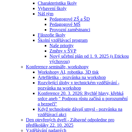
Charakteristika školy
Vybavení školy
Náš tým
Pedagogové ZŠ a ŠD
Pedagogové MŠ
Provozní zaměstnanci
Filozofie školy
Školní vzdělávací program
Naše priority
Změny v ŠVP
Nový učební plán od 1. 9. 2025 (s Etickou
výchovou)
Konference,semináře, workshopy
Workshopy AI, robotika, 3D tisk
Artefiletika - pozvánka na workshop
Rozvíjející úlohy v technickém vzdělávání -
pozvánka na workshop
Konference 20. 3. 2026: Rychlé hlavy, křehká
srdce aneb " Podpora růstu začíná u porozumění
a bezpečí"
Když technologie dávají smysl - pozvánka na
vzdělávací akci
Den otevřených dveří - Zábavné odpoledne pro
předškoláky 22. 10. 2025
Vzdělávání nadaných