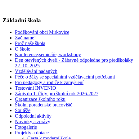
Základní škola
Poděkování obci Mirkovice
Začínáme!
Proč naše škola
O škole
Konference,semináře, workshopy
Den otevřených dveří - Zábavné odpoledne pro předškoláky
22. 10. 2025
Vzdělávání nadaných
Péče o žáky se speciálními vzdělávacími potřebami
Pro pedagogy a rodiče k zamyšlení
Testování INVENIO
Zápis do 1. třídy pro školní rok 2026-2027
Organizace školního roku
Školní poradenské pracoviště
Soutěže
Odpolední aktivity
Novinky a zprávy
Fotogalerie
Projekty a dotace
Cesta k moderní škole