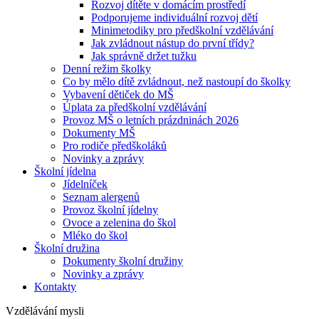
Rozvoj dítěte v domácím prostředí
Podporujeme individuální rozvoj dětí
Minimetodiky pro předškolní vzdělávání
Jak zvládnout nástup do první třídy?
Jak správně držet tužku
Denní režim školky
Co by mělo dítě zvládnout, než nastoupí do školky
Vybavení dětiček do MŠ
Úplata za předškolní vzdělávání
Provoz MŠ o letních prázdninách 2026
Dokumenty MŠ
Pro rodiče předškoláků
Novinky a zprávy
Školní jídelna
Jídelníček
Seznam alergenů
Provoz školní jídelny
Ovoce a zelenina do škol
Mléko do škol
Školní družina
Dokumenty školní družiny
Novinky a zprávy
Kontakty
Vzdělávání mysli