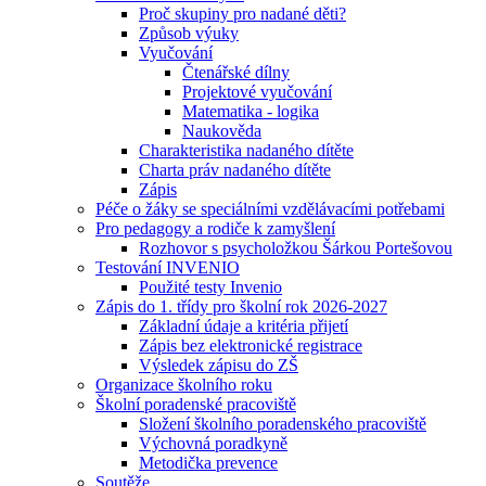
Proč skupiny pro nadané děti?
Způsob výuky
Vyučování
Čtenářské dílny
Projektové vyučování
Matematika - logika
Naukověda
Charakteristika nadaného dítěte
Charta práv nadaného dítěte
Zápis
Péče o žáky se speciálními vzdělávacími potřebami
Pro pedagogy a rodiče k zamyšlení
Rozhovor s psycholožkou Šárkou Portešovou
Testování INVENIO
Použité testy Invenio
Zápis do 1. třídy pro školní rok 2026-2027
Základní údaje a kritéria přijetí
Zápis bez elektronické registrace
Výsledek zápisu do ZŠ
Organizace školního roku
Školní poradenské pracoviště
Složení školního poradenského pracoviště
Výchovná poradkyně
Metodička prevence
Soutěže