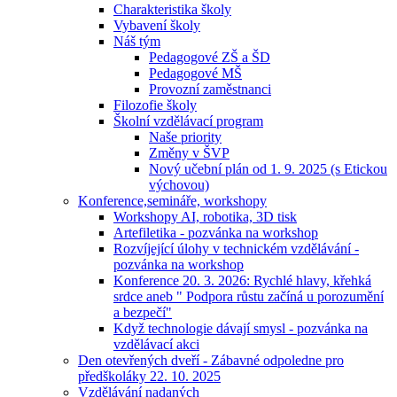
Charakteristika školy
Vybavení školy
Náš tým
Pedagogové ZŠ a ŠD
Pedagogové MŠ
Provozní zaměstnanci
Filozofie školy
Školní vzdělávací program
Naše priority
Změny v ŠVP
Nový učební plán od 1. 9. 2025 (s Etickou
výchovou)
Konference,semináře, workshopy
Workshopy AI, robotika, 3D tisk
Artefiletika - pozvánka na workshop
Rozvíjející úlohy v technickém vzdělávání -
pozvánka na workshop
Konference 20. 3. 2026: Rychlé hlavy, křehká
srdce aneb " Podpora růstu začíná u porozumění
a bezpečí"
Když technologie dávají smysl - pozvánka na
vzdělávací akci
Den otevřených dveří - Zábavné odpoledne pro
předškoláky 22. 10. 2025
Vzdělávání nadaných