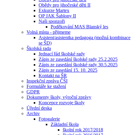
Obědy pro jihočeské děti II
Exkurze Martex
OP JAK Šablony II
Naši sponzoři
Poděkování MAS Blanský les
Volná místa - přijmeme
Asistent/asistentka pedagoga (možná kombinace
se ŠD)
Školská rada
Jednací řád školské rady
Zápis ze zasedání školské rady 25.2.2025
Zápis ze zasedání školské rady 30.5.2025
Zápis ze zasedání 15. 10. 2025
Kontakt na ŠR
Inspekční zpráva ČŠI
Formuláře ke stažení
GDPR
Dokumenty školy, výroční zprávy
Koncepce rozvoje školy
Úřední deska
Archiv
Fotogalerie
Základní škola
školní rok 2017⁄2018