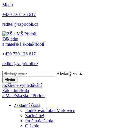
Menu
+420 730 136 617
reditel@zspridoli.cz
Základní
a mateřská škola
Přídolí
+420 730 136 617
reditel@zspridoli.cz
Hledaný výraz
Hledat
rozšířené vyhledávání
Základní škola
a Mateřská škola
Přídolí
Základní škola
Poděkování obci Mirkovice
Začínáme!
Proč naše škola
O škole