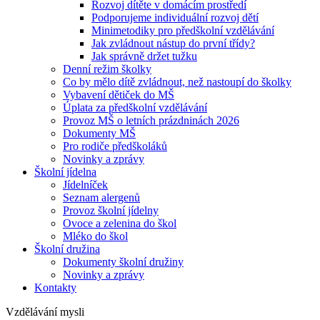
Rozvoj dítěte v domácím prostředí
Podporujeme individuální rozvoj dětí
Minimetodiky pro předškolní vzdělávání
Jak zvládnout nástup do první třídy?
Jak správně držet tužku
Denní režim školky
Co by mělo dítě zvládnout, než nastoupí do školky
Vybavení dětiček do MŠ
Úplata za předškolní vzdělávání
Provoz MŠ o letních prázdninách 2026
Dokumenty MŠ
Pro rodiče předškoláků
Novinky a zprávy
Školní jídelna
Jídelníček
Seznam alergenů
Provoz školní jídelny
Ovoce a zelenina do škol
Mléko do škol
Školní družina
Dokumenty školní družiny
Novinky a zprávy
Kontakty
Vzdělávání mysli