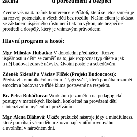
začíná u porozumění a bezpečí"
Zveme vás na 4. ročník konference v Přídolí, která se letos zaměřuje
na rozvoj potenciálu u všech dětí bez rozdílu. Naším cílem je ukázat,
že základem úspěšného růstu není tlak na výkon, ale bezpečné
prostředí a dospělý, který je vnímavým průvodcem.
Hlavní program a hosté:
Mgr. Miloslav Hubatka:
V dopolední přednášce „Rozvoj
úspěšnosti u dětí“ se zaměří na to, jak rozpoznat typ dítěte a jak
u něj budovat zdravé návyky, životní postoje a sebedůvěru.
Zdeněk Sklenář a Václav Flíček (Projekt Budoucnost):
Představí komunikační metodu „Tygří svět“, která pomáhá rozumět
emocím a budovat ve třídě klima postavené na respektu.
Bc. Petra Boháčková:
Workshop je zaměřen na pedagogické
postupy v mateřských školách, konkrétně na provázení dětí
s intenzivním myšlením i prožíváním.
Mgr. Alena Bláhová:
Ukáže praktické nástroje jógy a mindfulness,
které pomáhají všem dětem znovu najít vnitřní rovnováhu
a uvolnění v náročném dni.