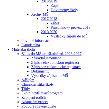
2018⁄2019
Zápis
Dokumenty školy
Archiv MŠ
2017⁄2018
Zápis
Prázdninový provoz 2018
2019⁄2020
Výsledky zápisu do MŠ
Povinné informace
E-podatelna
Mateřská škola
Zápis do MŠ pro školní rok 2026-2027
Základní informace
Zápis s elektronickou registrací
Zápis bez elektronické registrace
Dokumenty
Výsledky zápisu do MŠ
Náš tým
Charakteristika školy
Třídy
Školní vzdělávací program
Zapojení rodičů
Adaptační proces
Podpora rozvoje dítěte