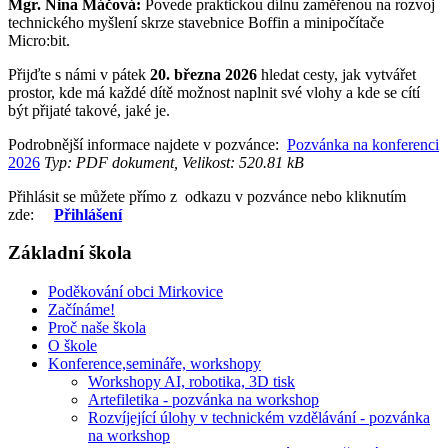
Mgr. Nina Máčová:
Povede praktickou dílnu zaměřenou na rozvoj
technického myšlení skrze stavebnice Boffin a minipočítače
Micro:bit.
Přijďte s námi v pátek
20. března 2026
hledat cesty, jak vytvářet
prostor, kde má každé dítě možnost naplnit své vlohy a kde se cítí
být přijaté takové, jaké je.
Podrobnější informace najdete v pozvánce:
Pozvánka na konferenci
2026
Typ: PDF dokument, Velikost: 520.81 kB
Přihlásit se můžete přímo z odkazu v pozvánce nebo kliknutím
zde:
Přihlášení
Základní škola
Poděkování obci Mirkovice
Začínáme!
Proč naše škola
O škole
Konference,semináře, workshopy
Workshopy AI, robotika, 3D tisk
Artefiletika - pozvánka na workshop
Rozvíjející úlohy v technickém vzdělávání - pozvánka
na workshop