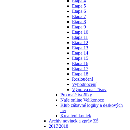
Etapa 4
Etapa 5
Etapa 6
Etapa 7
Etapa 8
Etapa 9
Etapa 10
Etapa 11
Etapa 12
Etapa 13
Etapa 14
Etapa 15
Etapa 16
Etapa 17
Etapa 18
Rozloučení
Vyhodnocení
Výprava na Třísov
Pro malé tvořílky
Naše online Velikonoce
Klub zábavné logiky a deskových
her
Kreativní koutek
Archiv novinek a zpráv ZŠ
2017⁄2018