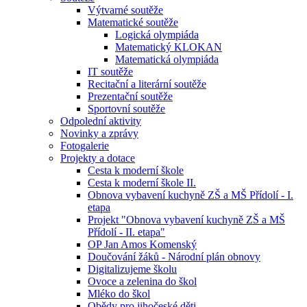
Výtvarné soutěže
Matematické soutěže
Logická olympiáda
Matematický KLOKAN
Matematická olympiáda
IT soutěže
Recitační a literární soutěže
Prezentační soutěže
Sportovní soutěže
Odpolední aktivity
Novinky a zprávy
Fotogalerie
Projekty a dotace
Cesta k moderní škole
Cesta k moderní škole II.
Obnova vybavení kuchyně ZŠ a MŠ Přídolí - I.
etapa
Projekt "Obnova vybavení kuchyně ZŠ a MŠ
Přídolí - II. etapa"
OP Jan Amos Komenský
Doučování žáků - Národní plán obnovy
Digitalizujeme školu
Ovoce a zelenina do škol
Mléko do škol
Obědy pro jihočeské děti