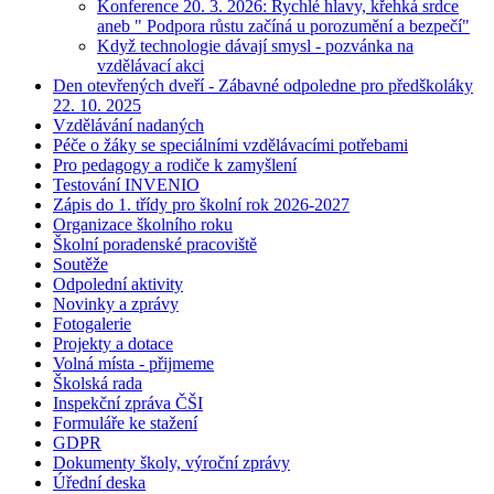
Konference 20. 3. 2026: Rychlé hlavy, křehká srdce
aneb " Podpora růstu začíná u porozumění a bezpečí"
Když technologie dávají smysl - pozvánka na
vzdělávací akci
Den otevřených dveří - Zábavné odpoledne pro předškoláky
22. 10. 2025
Vzdělávání nadaných
Péče o žáky se speciálními vzdělávacími potřebami
Pro pedagogy a rodiče k zamyšlení
Testování INVENIO
Zápis do 1. třídy pro školní rok 2026-2027
Organizace školního roku
Školní poradenské pracoviště
Soutěže
Odpolední aktivity
Novinky a zprávy
Fotogalerie
Projekty a dotace
Volná místa - přijmeme
Školská rada
Inspekční zpráva ČŠI
Formuláře ke stažení
GDPR
Dokumenty školy, výroční zprávy
Úřední deska