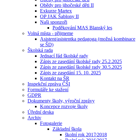
Obědy pro jihočeské děti II
Exkurze Martex
OP JAK Šablony II
Naši sponzoři
Poděkování MAS Blanský les
Volná místa - přijmeme
Asistent/asistentka pedagoga (možná kombinace
se ŠD)
Školská rada
Jednací řád školské rady
Zápis ze zasedání školské rady 25.2.2025
Zápis ze zasedání školské rady 30.5.2025
Zápis ze zasedání 15. 10. 2025
Kontakt na ŠR
Inspekční zpráva ČŠI
Formuláře ke stažení
GDPR
Dokumenty školy, výroční zprávy
Koncepce rozvoje školy
Úřední deska
Archiv
Fotogalerie
Základní škola
školní rok 2017⁄2018