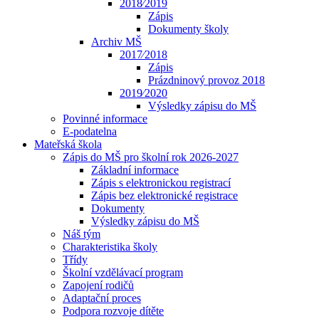
2018⁄2019
Zápis
Dokumenty školy
Archiv MŠ
2017⁄2018
Zápis
Prázdninový provoz 2018
2019⁄2020
Výsledky zápisu do MŠ
Povinné informace
E-podatelna
Mateřská škola
Zápis do MŠ pro školní rok 2026-2027
Základní informace
Zápis s elektronickou registrací
Zápis bez elektronické registrace
Dokumenty
Výsledky zápisu do MŠ
Náš tým
Charakteristika školy
Třídy
Školní vzdělávací program
Zapojení rodičů
Adaptační proces
Podpora rozvoje dítěte