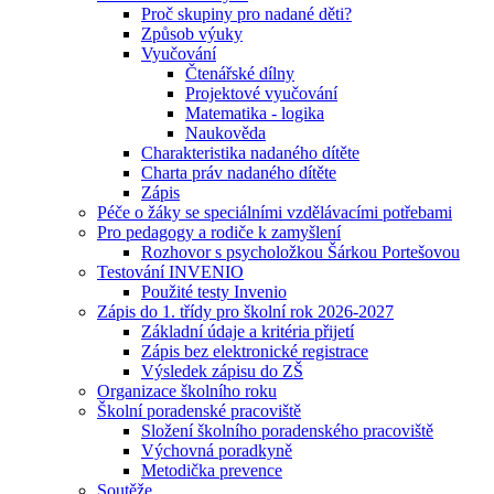
Proč skupiny pro nadané děti?
Způsob výuky
Vyučování
Čtenářské dílny
Projektové vyučování
Matematika - logika
Naukověda
Charakteristika nadaného dítěte
Charta práv nadaného dítěte
Zápis
Péče o žáky se speciálními vzdělávacími potřebami
Pro pedagogy a rodiče k zamyšlení
Rozhovor s psycholožkou Šárkou Portešovou
Testování INVENIO
Použité testy Invenio
Zápis do 1. třídy pro školní rok 2026-2027
Základní údaje a kritéria přijetí
Zápis bez elektronické registrace
Výsledek zápisu do ZŠ
Organizace školního roku
Školní poradenské pracoviště
Složení školního poradenského pracoviště
Výchovná poradkyně
Metodička prevence
Soutěže