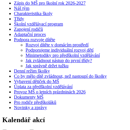
Zápis do MŠ pro školní rok 2026-2027
Náš tým
Charakteristika školy
Třídy
Školní vzdělávací program
Zapojení rodičů
Adaptační proces
Podpora rozvoje dítěte
Rozvoj dítěte v domácím prostředí
Podporujeme individuální rozvoj dětí
Minimetodiky pro předškolní vzdělávání
Jak zvládnout nástup do první třídy?
Jak správně držet tužku
Denní režim školky
Co by mělo dítě zvládnout, než nastoupí do školky
Vybavení dětiček do MŠ
Úplata za předškolní vzdělávání
Provoz MŠ o letních prázdninách 2026
Dokumenty MŠ
Pro rodiče předškoláků
Novinky a zprávy
Kalendář akcí