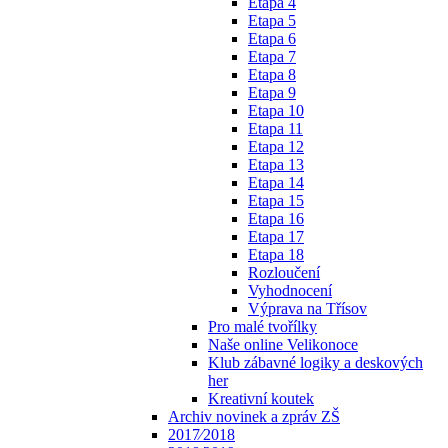
Etapa 4
Etapa 5
Etapa 6
Etapa 7
Etapa 8
Etapa 9
Etapa 10
Etapa 11
Etapa 12
Etapa 13
Etapa 14
Etapa 15
Etapa 16
Etapa 17
Etapa 18
Rozloučení
Vyhodnocení
Výprava na Třísov
Pro malé tvořílky
Naše online Velikonoce
Klub zábavné logiky a deskových
her
Kreativní koutek
Archiv novinek a zpráv ZŠ
2017⁄2018