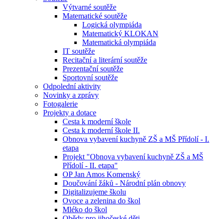
Výtvarné soutěže
Matematické soutěže
Logická olympiáda
Matematický KLOKAN
Matematická olympiáda
IT soutěže
Recitační a literární soutěže
Prezentační soutěže
Sportovní soutěže
Odpolední aktivity
Novinky a zprávy
Fotogalerie
Projekty a dotace
Cesta k moderní škole
Cesta k moderní škole II.
Obnova vybavení kuchyně ZŠ a MŠ Přídolí - I.
etapa
Projekt "Obnova vybavení kuchyně ZŠ a MŠ
Přídolí - II. etapa"
OP Jan Amos Komenský
Doučování žáků - Národní plán obnovy
Digitalizujeme školu
Ovoce a zelenina do škol
Mléko do škol
Obědy pro jihočeské děti