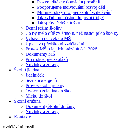
Rozvoj dítěte v domácím prostředí
Podporujeme individuální rozvoj dětí
Minimetodiky pro předškolní vzdělávání
Jak zvládnout nástup do první třídy?
Jak správně držet tužku
Denní režim školky
Co by mělo dítě zvládnout, než nastoupí do školky
Vybavení dětiček do MŠ
Úplata za předškolní vzdělávání
Provoz MŠ o letních prázdninách 2026
Dokumenty MŠ
Pro rodiče předškoláků
Novinky a zprávy
Školní jídelna
Jídelníček
Seznam alergenů
Provoz školní jídelny
Ovoce a zelenina do škol
Mléko do škol
Školní družina
Dokumenty školní družiny
Novinky a zprávy
Kontakty
Vzdělávání mysli