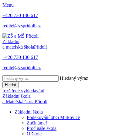
Menu
+420 730 136 617
reditel@zspridoli.cz
Základní
a mateřská škola
Přídolí
+420 730 136 617
reditel@zspridoli.cz
Hledaný výraz
Hledat
rozšířené vyhledávání
Základní škola
a Mateřská škola
Přídolí
Základní škola
Poděkování obci Mirkovice
Začínáme!
Proč naše škola
O škole