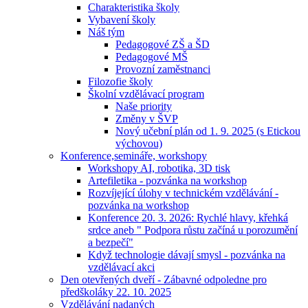
Charakteristika školy
Vybavení školy
Náš tým
Pedagogové ZŠ a ŠD
Pedagogové MŠ
Provozní zaměstnanci
Filozofie školy
Školní vzdělávací program
Naše priority
Změny v ŠVP
Nový učební plán od 1. 9. 2025 (s Etickou
výchovou)
Konference,semináře, workshopy
Workshopy AI, robotika, 3D tisk
Artefiletika - pozvánka na workshop
Rozvíjející úlohy v technickém vzdělávání -
pozvánka na workshop
Konference 20. 3. 2026: Rychlé hlavy, křehká
srdce aneb " Podpora růstu začíná u porozumění
a bezpečí"
Když technologie dávají smysl - pozvánka na
vzdělávací akci
Den otevřených dveří - Zábavné odpoledne pro
předškoláky 22. 10. 2025
Vzdělávání nadaných