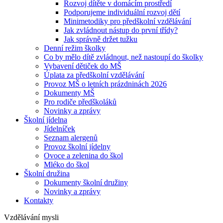
Rozvoj dítěte v domácím prostředí
Podporujeme individuální rozvoj dětí
Minimetodiky pro předškolní vzdělávání
Jak zvládnout nástup do první třídy?
Jak správně držet tužku
Denní režim školky
Co by mělo dítě zvládnout, než nastoupí do školky
Vybavení dětiček do MŠ
Úplata za předškolní vzdělávání
Provoz MŠ o letních prázdninách 2026
Dokumenty MŠ
Pro rodiče předškoláků
Novinky a zprávy
Školní jídelna
Jídelníček
Seznam alergenů
Provoz školní jídelny
Ovoce a zelenina do škol
Mléko do škol
Školní družina
Dokumenty školní družiny
Novinky a zprávy
Kontakty
Vzdělávání mysli