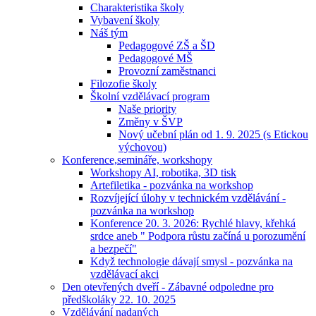
Charakteristika školy
Vybavení školy
Náš tým
Pedagogové ZŠ a ŠD
Pedagogové MŠ
Provozní zaměstnanci
Filozofie školy
Školní vzdělávací program
Naše priority
Změny v ŠVP
Nový učební plán od 1. 9. 2025 (s Etickou
výchovou)
Konference,semináře, workshopy
Workshopy AI, robotika, 3D tisk
Artefiletika - pozvánka na workshop
Rozvíjející úlohy v technickém vzdělávání -
pozvánka na workshop
Konference 20. 3. 2026: Rychlé hlavy, křehká
srdce aneb " Podpora růstu začíná u porozumění
a bezpečí"
Když technologie dávají smysl - pozvánka na
vzdělávací akci
Den otevřených dveří - Zábavné odpoledne pro
předškoláky 22. 10. 2025
Vzdělávání nadaných