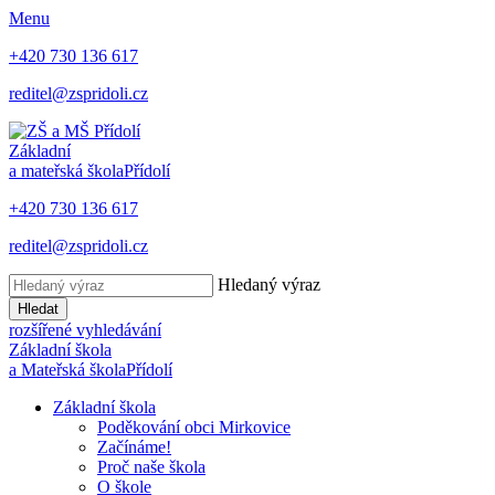
Menu
+420 730 136 617
reditel@zspridoli.cz
Základní
a mateřská škola
Přídolí
+420 730 136 617
reditel@zspridoli.cz
Hledaný výraz
Hledat
rozšířené vyhledávání
Základní škola
a Mateřská škola
Přídolí
Základní škola
Poděkování obci Mirkovice
Začínáme!
Proč naše škola
O škole