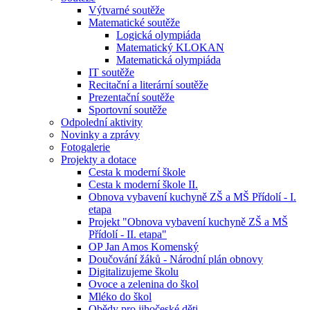
Výtvarné soutěže
Matematické soutěže
Logická olympiáda
Matematický KLOKAN
Matematická olympiáda
IT soutěže
Recitační a literární soutěže
Prezentační soutěže
Sportovní soutěže
Odpolední aktivity
Novinky a zprávy
Fotogalerie
Projekty a dotace
Cesta k moderní škole
Cesta k moderní škole II.
Obnova vybavení kuchyně ZŠ a MŠ Přídolí - I.
etapa
Projekt "Obnova vybavení kuchyně ZŠ a MŠ
Přídolí - II. etapa"
OP Jan Amos Komenský
Doučování žáků - Národní plán obnovy
Digitalizujeme školu
Ovoce a zelenina do škol
Mléko do škol
Obědy pro jihočeské děti