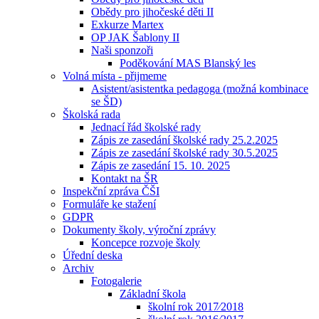
Obědy pro jihočeské děti II
Exkurze Martex
OP JAK Šablony II
Naši sponzoři
Poděkování MAS Blanský les
Volná místa - přijmeme
Asistent/asistentka pedagoga (možná kombinace
se ŠD)
Školská rada
Jednací řád školské rady
Zápis ze zasedání školské rady 25.2.2025
Zápis ze zasedání školské rady 30.5.2025
Zápis ze zasedání 15. 10. 2025
Kontakt na ŠR
Inspekční zpráva ČŠI
Formuláře ke stažení
GDPR
Dokumenty školy, výroční zprávy
Koncepce rozvoje školy
Úřední deska
Archiv
Fotogalerie
Základní škola
školní rok 2017⁄2018