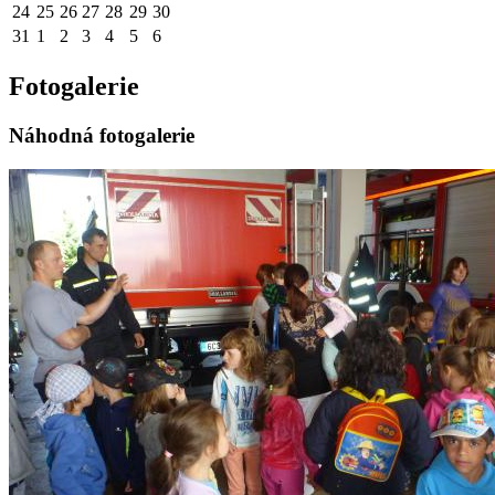
24
25
26
27
28
29
30
31
1
2
3
4
5
6
Fotogalerie
Náhodná fotogalerie