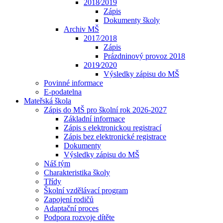
2018⁄2019
Zápis
Dokumenty školy
Archiv MŠ
2017⁄2018
Zápis
Prázdninový provoz 2018
2019⁄2020
Výsledky zápisu do MŠ
Povinné informace
E-podatelna
Mateřská škola
Zápis do MŠ pro školní rok 2026-2027
Základní informace
Zápis s elektronickou registrací
Zápis bez elektronické registrace
Dokumenty
Výsledky zápisu do MŠ
Náš tým
Charakteristika školy
Třídy
Školní vzdělávací program
Zapojení rodičů
Adaptační proces
Podpora rozvoje dítěte