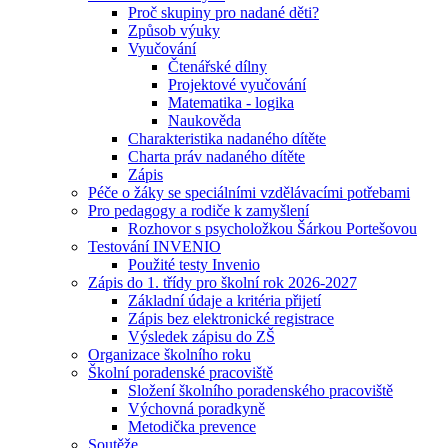
Proč skupiny pro nadané děti?
Způsob výuky
Vyučování
Čtenářské dílny
Projektové vyučování
Matematika - logika
Naukověda
Charakteristika nadaného dítěte
Charta práv nadaného dítěte
Zápis
Péče o žáky se speciálními vzdělávacími potřebami
Pro pedagogy a rodiče k zamyšlení
Rozhovor s psycholožkou Šárkou Portešovou
Testování INVENIO
Použité testy Invenio
Zápis do 1. třídy pro školní rok 2026-2027
Základní údaje a kritéria přijetí
Zápis bez elektronické registrace
Výsledek zápisu do ZŠ
Organizace školního roku
Školní poradenské pracoviště
Složení školního poradenského pracoviště
Výchovná poradkyně
Metodička prevence
Soutěže