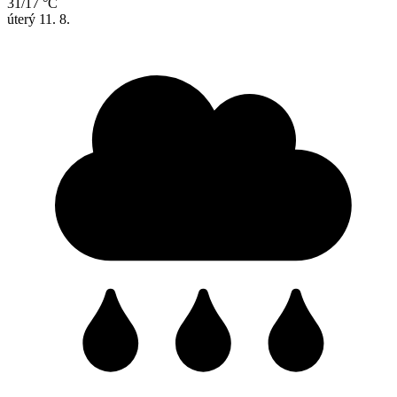
31/17 °C
úterý
11. 8.