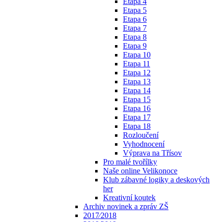
Etapa 4
Etapa 5
Etapa 6
Etapa 7
Etapa 8
Etapa 9
Etapa 10
Etapa 11
Etapa 12
Etapa 13
Etapa 14
Etapa 15
Etapa 16
Etapa 17
Etapa 18
Rozloučení
Vyhodnocení
Výprava na Třísov
Pro malé tvořílky
Naše online Velikonoce
Klub zábavné logiky a deskových
her
Kreativní koutek
Archiv novinek a zpráv ZŠ
2017⁄2018