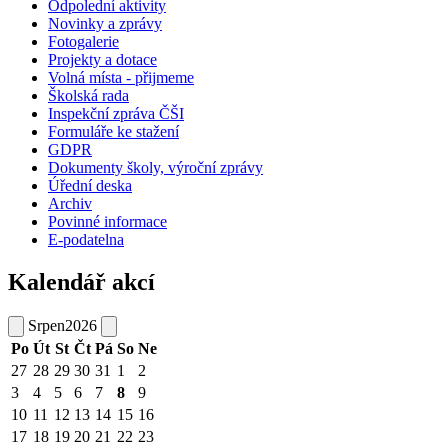
Odpolední aktivity
Novinky a zprávy
Fotogalerie
Projekty a dotace
Volná místa - přijmeme
Školská rada
Inspekční zpráva ČŠI
Formuláře ke stažení
GDPR
Dokumenty školy, výroční zprávy
Úřední deska
Archiv
Povinné informace
E-podatelna
Kalendář akcí
Srpen
2026
Po
Út
St
Čt
Pá
So
Ne
27
28
29
30
31
1
2
3
4
5
6
7
8
9
10
11
12
13
14
15
16
17
18
19
20
21
22
23