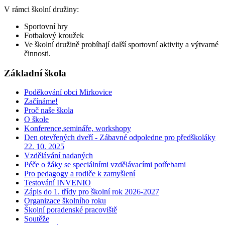
V rámci školní družiny:
Sportovní hry
Fotbalový kroužek
Ve školní družině probíhají další sportovní aktivity a výtvarné
činnosti.
Základní škola
Poděkování obci Mirkovice
Začínáme!
Proč naše škola
O škole
Konference,semináře, workshopy
Den otevřených dveří - Zábavné odpoledne pro předškoláky
22. 10. 2025
Vzdělávání nadaných
Péče o žáky se speciálními vzdělávacími potřebami
Pro pedagogy a rodiče k zamyšlení
Testování INVENIO
Zápis do 1. třídy pro školní rok 2026-2027
Organizace školního roku
Školní poradenské pracoviště
Soutěže