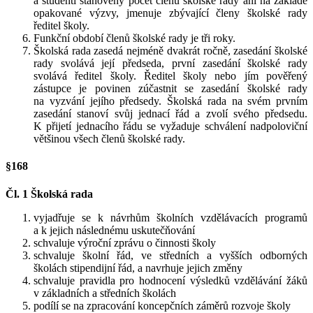
a studenti stanovený počet členů školské rady ani na základě
opakované výzvy, jmenuje zbývající členy školské rady
ředitel školy.
Funkční období členů školské rady je tři roky.
Školská rada zasedá nejméně dvakrát ročně, zasedání školské
rady svolává její předseda, první zasedání školské rady
svolává ředitel školy. Ředitel školy nebo jím pověřený
zástupce je povinen zúčastnit se zasedání školské rady
na vyzvání jejího předsedy. Školská rada na svém prvním
zasedání stanoví svůj jednací řád a zvolí svého předsedu.
K přijetí jednacího řádu se vyžaduje schválení nadpoloviční
většinou všech členů školské rady.
§168
Čl. 1 Školská rada
vyjadřuje se k návrhům školních vzdělávacích programů
a k jejich následnému uskutečňování
schvaluje výroční zprávu o činnosti školy
schvaluje školní řád, ve středních a vyšších odborných
školách stipendijní řád, a navrhuje jejich změny
schvaluje pravidla pro hodnocení výsledků vzdělávání žáků
v základních a středních školách
podílí se na zpracování koncepčních záměrů rozvoje školy