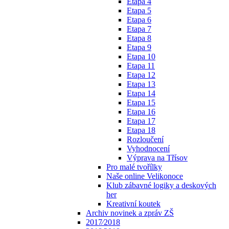
Etapa 4
Etapa 5
Etapa 6
Etapa 7
Etapa 8
Etapa 9
Etapa 10
Etapa 11
Etapa 12
Etapa 13
Etapa 14
Etapa 15
Etapa 16
Etapa 17
Etapa 18
Rozloučení
Vyhodnocení
Výprava na Třísov
Pro malé tvořílky
Naše online Velikonoce
Klub zábavné logiky a deskových
her
Kreativní koutek
Archiv novinek a zpráv ZŠ
2017⁄2018