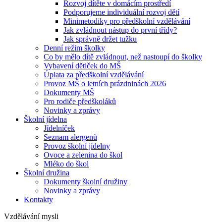
Rozvoj dítěte v domácím prostředí
Podporujeme individuální rozvoj dětí
Minimetodiky pro předškolní vzdělávání
Jak zvládnout nástup do první třídy?
Jak správně držet tužku
Denní režim školky
Co by mělo dítě zvládnout, než nastoupí do školky
Vybavení dětiček do MŠ
Úplata za předškolní vzdělávání
Provoz MŠ o letních prázdninách 2026
Dokumenty MŠ
Pro rodiče předškoláků
Novinky a zprávy
Školní jídelna
Jídelníček
Seznam alergenů
Provoz školní jídelny
Ovoce a zelenina do škol
Mléko do škol
Školní družina
Dokumenty školní družiny
Novinky a zprávy
Kontakty
Vzdělávání mysli