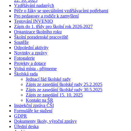
22. 10. 2025
Vzdělávání nadaných
Péče o žáky se speciálními vzdělávacími potřebami
Pro pedagogy a rodiče k zamyšlení
Testování INVENIO
Zápis do 1. třídy pro školní rok 2026-2027
Organizace školního roku
Školní poradenské pracoviště
Soutěže
Odpolední aktivity
Novinky a zprávy
Fotogalerie
Projekty a dotace
Volná místa - přijmeme
Školská rada
Jednací řád školské rady
Zápis ze zasedání školské rady 25.2.2025
Zápis ze zasedání školské rady 30.5.2025
Zápis ze zasedání 15. 10. 2025
Kontakt na ŠR
Inspekční zpráva ČŠI
Formuláře ke stažení
GDPR
Dokumenty školy, výroční zprávy
Úřední deska