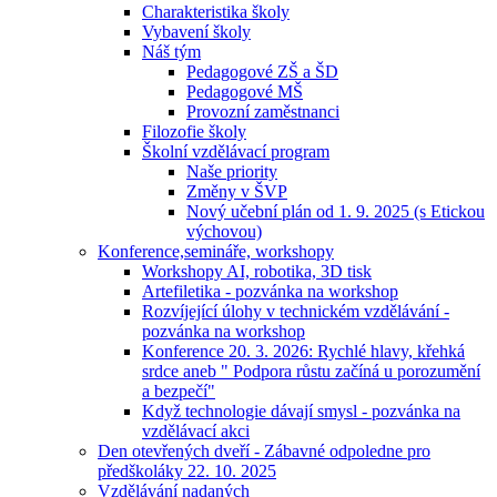
Charakteristika školy
Vybavení školy
Náš tým
Pedagogové ZŠ a ŠD
Pedagogové MŠ
Provozní zaměstnanci
Filozofie školy
Školní vzdělávací program
Naše priority
Změny v ŠVP
Nový učební plán od 1. 9. 2025 (s Etickou
výchovou)
Konference,semináře, workshopy
Workshopy AI, robotika, 3D tisk
Artefiletika - pozvánka na workshop
Rozvíjející úlohy v technickém vzdělávání -
pozvánka na workshop
Konference 20. 3. 2026: Rychlé hlavy, křehká
srdce aneb " Podpora růstu začíná u porozumění
a bezpečí"
Když technologie dávají smysl - pozvánka na
vzdělávací akci
Den otevřených dveří - Zábavné odpoledne pro
předškoláky 22. 10. 2025
Vzdělávání nadaných