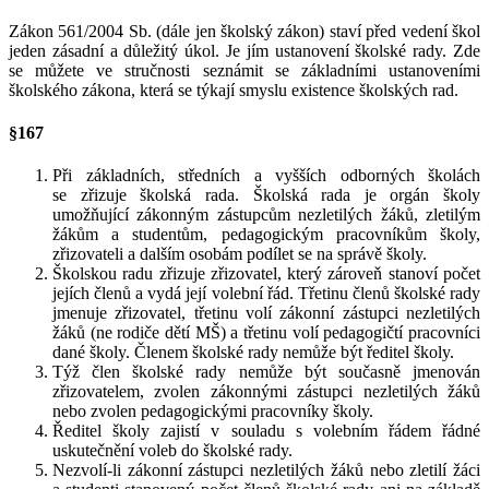
Zákon 561/2004 Sb. (dále jen školský zákon) staví před vedení škol
jeden zásadní a důležitý úkol. Je jím ustanovení školské rady. Zde
se můžete ve stručnosti seznámit se základními ustanoveními
školského zákona, která se týkají smyslu existence školských rad.
§167
Při základních, středních a vyšších odborných školách
se zřizuje školská rada. Školská rada je orgán školy
umožňující zákonným zástupcům nezletilých žáků, zletilým
žákům a studentům, pedagogickým pracovníkům školy,
zřizovateli a dalším osobám podílet se na správě školy.
Školskou radu zřizuje zřizovatel, který zároveň stanoví počet
jejích členů a vydá její volební řád. Třetinu členů školské rady
jmenuje zřizovatel, třetinu volí zákonní zástupci nezletilých
žáků (ne rodiče dětí MŠ) a třetinu volí pedagogičtí pracovníci
dané školy. Členem školské rady nemůže být ředitel školy.
Týž člen školské rady nemůže být současně jmenován
zřizovatelem, zvolen zákonnými zástupci nezletilých žáků
nebo zvolen pedagogickými pracovníky školy.
Ředitel školy zajistí v souladu s volebním řádem řádné
uskutečnění voleb do školské rady.
Nezvolí-li zákonní zástupci nezletilých žáků nebo zletilí žáci