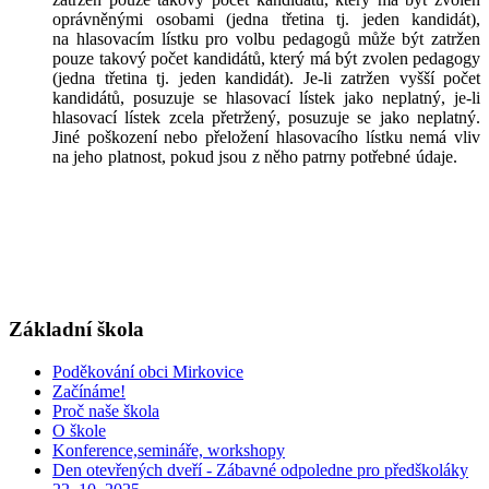
oprávněnými osobami (jedna třetina tj. jeden kandidát),
na hlasovacím lístku pro volbu pedagogů může být zatržen
pouze takový počet kandidátů, který má být zvolen pedagogy
(jedna třetina tj. jeden kandidát). Je-li zatržen vyšší počet
kandidátů, posuzuje se hlasovací lístek jako neplatný, je-li
hlasovací lístek zcela přetržený, posuzuje se jako neplatný.
Jiné poškození nebo přeložení hlasovacího lístku nemá vliv
na jeho platnost, pokud jsou z něho patrny potřebné údaje.
Základní škola
Poděkování obci Mirkovice
Začínáme!
Proč naše škola
O škole
Konference,semináře, workshopy
Den otevřených dveří - Zábavné odpoledne pro předškoláky