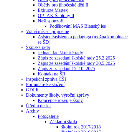
Obědy pro jihočeské děti II
Exkurze Martex
OP JAK Šablony II
Naši sponzoři
Poděkování MAS Blanský les
Volná místa - přijmeme
Asistent/asistentka pedagoga (možná kombinace
se ŠD)
Školská rada
Jednací řád školské rady
Zápis ze zasedání školské rady 25.2.2025
Zápis ze zasedání školské rady 30.5.2025
Zápis ze zasedání 15. 10. 2025
Kontakt na ŠR
Inspekční zpráva ČŠI
Formuláře ke stažení
GDPR
Dokumenty školy, výroční zprávy
Koncepce rozvoje školy
Úřední deska
Archiv
Fotogalerie
Základní škola
školní rok 2017⁄2018