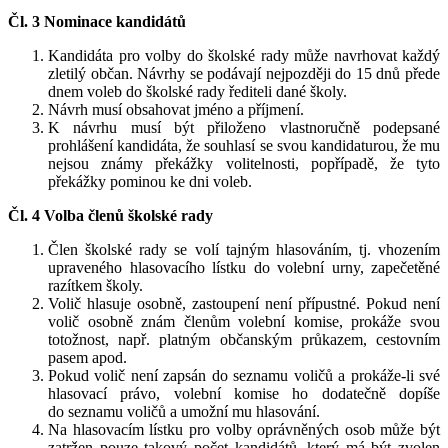
Čl. 3 Nominace kandidátů
Kandidáta pro volby do školské rady může navrhovat každý
zletilý občan. Návrhy se podávají nejpozději do 15 dnů přede
dnem voleb do školské rady řediteli dané školy.
Návrh musí obsahovat jméno a příjmení.
K návrhu musí být přiloženo vlastnoručně podepsané
prohlášení kandidáta, že souhlasí se svou kandidaturou, že mu
nejsou známy překážky volitelnosti, popřípadě, že tyto
překážky pominou ke dni voleb.
Čl. 4 Volba členů školské rady
Člen školské rady se volí tajným hlasováním, tj. vhozením
upraveného hlasovacího lístku do volební urny, zapečetěné
razítkem školy.
Volič hlasuje osobně, zastoupení není přípustné. Pokud není
volič osobně znám členům volební komise, prokáže svou
totožnost, např. platným občanským průkazem, cestovním
pasem apod.
Pokud volič není zapsán do seznamu voličů a prokáže-li své
hlasovací právo, volební komise ho dodatečně dopíše
do seznamu voličů a umožní mu hlasování.
Na hlasovacím lístku pro volby oprávněných osob může být
zatržen pouze takový počet kandidátů, který má být zvolen