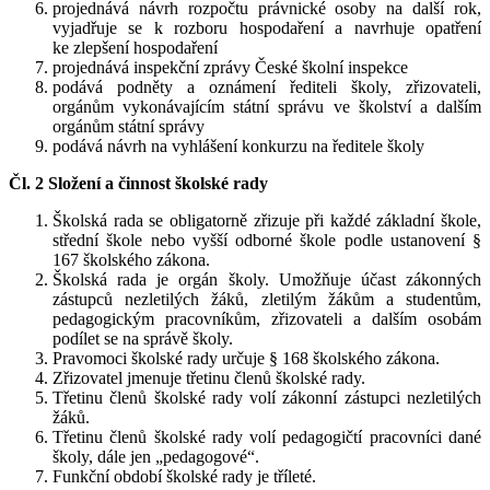
projednává návrh rozpočtu právnické osoby na další rok,
vyjadřuje se k rozboru hospodaření a navrhuje opatření
ke zlepšení hospodaření
projednává inspekční zprávy České školní inspekce
podává podněty a oznámení řediteli školy, zřizovateli,
orgánům vykonávajícím státní správu ve školství a dalším
orgánům státní správy
podává návrh na vyhlášení konkurzu na ředitele školy
Čl. 2 Složení a činnost školské rady
Školská rada se obligatorně zřizuje při každé základní škole,
střední škole nebo vyšší odborné škole podle ustanovení §
167 školského zákona.
Školská rada je orgán školy. Umožňuje účast zákonných
zástupců nezletilých žáků, zletilým žákům a studentům,
pedagogickým pracovníkům, zřizovateli a dalším osobám
podílet se na správě školy.
Pravomoci školské rady určuje § 168 školského zákona.
Zřizovatel jmenuje třetinu členů školské rady.
Třetinu členů školské rady volí zákonní zástupci nezletilých
žáků.
Třetinu členů školské rady volí pedagogičtí pracovníci dané
školy, dále jen „pedagogové“.
Funkční období školské rady je tříleté.