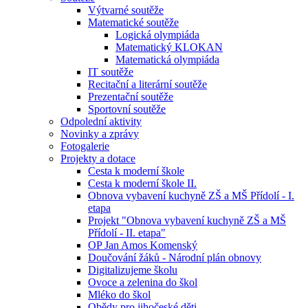
Výtvarné soutěže
Matematické soutěže
Logická olympiáda
Matematický KLOKAN
Matematická olympiáda
IT soutěže
Recitační a literární soutěže
Prezentační soutěže
Sportovní soutěže
Odpolední aktivity
Novinky a zprávy
Fotogalerie
Projekty a dotace
Cesta k moderní škole
Cesta k moderní škole II.
Obnova vybavení kuchyně ZŠ a MŠ Přídolí - I.
etapa
Projekt "Obnova vybavení kuchyně ZŠ a MŠ
Přídolí - II. etapa"
OP Jan Amos Komenský
Doučování žáků - Národní plán obnovy
Digitalizujeme školu
Ovoce a zelenina do škol
Mléko do škol
Obědy pro jihočeské děti