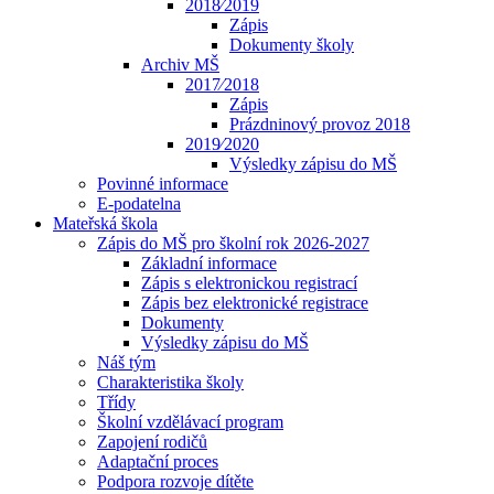
2018⁄2019
Zápis
Dokumenty školy
Archiv MŠ
2017⁄2018
Zápis
Prázdninový provoz 2018
2019⁄2020
Výsledky zápisu do MŠ
Povinné informace
E-podatelna
Mateřská škola
Zápis do MŠ pro školní rok 2026-2027
Základní informace
Zápis s elektronickou registrací
Zápis bez elektronické registrace
Dokumenty
Výsledky zápisu do MŠ
Náš tým
Charakteristika školy
Třídy
Školní vzdělávací program
Zapojení rodičů
Adaptační proces
Podpora rozvoje dítěte