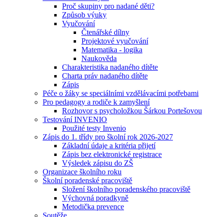
Proč skupiny pro nadané děti?
Způsob výuky
Vyučování
Čtenářské dílny
Projektové vyučování
Matematika - logika
Naukověda
Charakteristika nadaného dítěte
Charta práv nadaného dítěte
Zápis
Péče o žáky se speciálními vzdělávacími potřebami
Pro pedagogy a rodiče k zamyšlení
Rozhovor s psycholožkou Šárkou Portešovou
Testování INVENIO
Použité testy Invenio
Zápis do 1. třídy pro školní rok 2026-2027
Základní údaje a kritéria přijetí
Zápis bez elektronické registrace
Výsledek zápisu do ZŠ
Organizace školního roku
Školní poradenské pracoviště
Složení školního poradenského pracoviště
Výchovná poradkyně
Metodička prevence
Soutěže