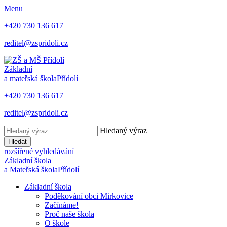
Menu
+420 730 136 617
reditel@zspridoli.cz
Základní
a mateřská škola
Přídolí
+420 730 136 617
reditel@zspridoli.cz
Hledaný výraz
Hledat
rozšířené vyhledávání
Základní škola
a Mateřská škola
Přídolí
Základní škola
Poděkování obci Mirkovice
Začínáme!
Proč naše škola
O škole