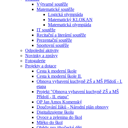
Výtvarné soutěže
Matematické soutěže
Logická olympiáda
Matematický KLOKAN
Matematická olympiáda
IT soutěže
Recitační a literární soutěže
Prezentační soutěže
Sportovní soutěže
Odpolední aktivity
Novinky a zprávy
Fotogalerie
Projekty a dotace
Cesta k moderní škole
Cesta k moderní škole II.
Obnova vybavení kuchyně ZŠ a MŠ Přídolí - I.
etapa
Projekt "Obnova vybavení kuchyně ZŠ a MŠ
Přídolí - II. etapa"
OP Jan Amos Komenský
Doučování žáků - Národní plán obnovy
Digitalizujeme školu
Ovoce a zelenina do škol
Mléko do škol
Obědy pro jihočeské děti