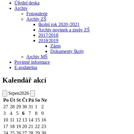
Úřední deska
Archiv
Fotogalerie
Archiv ZŠ
školní rok 2020 ⁄2021
Archiv novinek a zpráv ZŠ
2017⁄2018
2018⁄2019
Zápis
Dokumenty školy
Archiv MŠ
Povinné informace
E-podatelna
Kalendář akcí
Srpen
2026
Po
Út
St
Čt
Pá
So
Ne
27
28
29
30
31
1
2
3
4
5
6
7
8
9
10
11
12
13
14
15
16
17
18
19
20
21
22
23
24
25
26
27
28
29
30