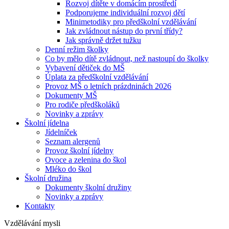
Rozvoj dítěte v domácím prostředí
Podporujeme individuální rozvoj dětí
Minimetodiky pro předškolní vzdělávání
Jak zvládnout nástup do první třídy?
Jak správně držet tužku
Denní režim školky
Co by mělo dítě zvládnout, než nastoupí do školky
Vybavení dětiček do MŠ
Úplata za předškolní vzdělávání
Provoz MŠ o letních prázdninách 2026
Dokumenty MŠ
Pro rodiče předškoláků
Novinky a zprávy
Školní jídelna
Jídelníček
Seznam alergenů
Provoz školní jídelny
Ovoce a zelenina do škol
Mléko do škol
Školní družina
Dokumenty školní družiny
Novinky a zprávy
Kontakty
Vzdělávání mysli