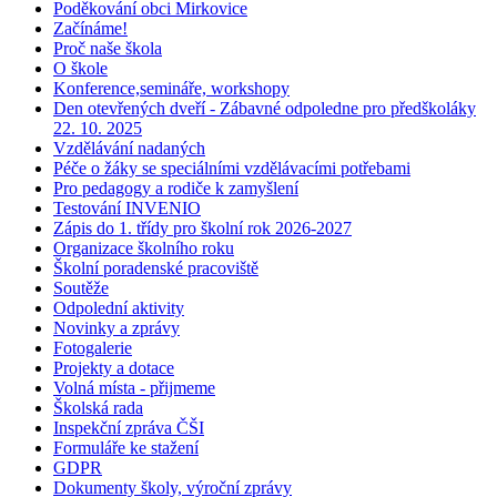
Poděkování obci Mirkovice
Začínáme!
Proč naše škola
O škole
Konference,semináře, workshopy
Den otevřených dveří - Zábavné odpoledne pro předškoláky
22. 10. 2025
Vzdělávání nadaných
Péče o žáky se speciálními vzdělávacími potřebami
Pro pedagogy a rodiče k zamyšlení
Testování INVENIO
Zápis do 1. třídy pro školní rok 2026-2027
Organizace školního roku
Školní poradenské pracoviště
Soutěže
Odpolední aktivity
Novinky a zprávy
Fotogalerie
Projekty a dotace
Volná místa - přijmeme
Školská rada
Inspekční zpráva ČŠI
Formuláře ke stažení
GDPR
Dokumenty školy, výroční zprávy