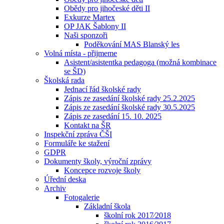
Obědy pro jihočeské děti II
Exkurze Martex
OP JAK Šablony II
Naši sponzoři
Poděkování MAS Blanský les
Volná místa - přijmeme
Asistent/asistentka pedagoga (možná kombinace
se ŠD)
Školská rada
Jednací řád školské rady
Zápis ze zasedání školské rady 25.2.2025
Zápis ze zasedání školské rady 30.5.2025
Zápis ze zasedání 15. 10. 2025
Kontakt na ŠR
Inspekční zpráva ČŠI
Formuláře ke stažení
GDPR
Dokumenty školy, výroční zprávy
Koncepce rozvoje školy
Úřední deska
Archiv
Fotogalerie
Základní škola
školní rok 2017⁄2018