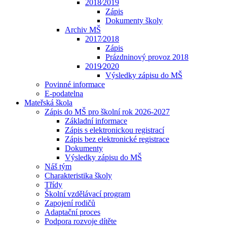
2018⁄2019
Zápis
Dokumenty školy
Archiv MŠ
2017⁄2018
Zápis
Prázdninový provoz 2018
2019⁄2020
Výsledky zápisu do MŠ
Povinné informace
E-podatelna
Mateřská škola
Zápis do MŠ pro školní rok 2026-2027
Základní informace
Zápis s elektronickou registrací
Zápis bez elektronické registrace
Dokumenty
Výsledky zápisu do MŠ
Náš tým
Charakteristika školy
Třídy
Školní vzdělávací program
Zapojení rodičů
Adaptační proces
Podpora rozvoje dítěte