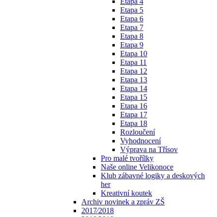
Etapa 4
Etapa 5
Etapa 6
Etapa 7
Etapa 8
Etapa 9
Etapa 10
Etapa 11
Etapa 12
Etapa 13
Etapa 14
Etapa 15
Etapa 16
Etapa 17
Etapa 18
Rozloučení
Vyhodnocení
Výprava na Třísov
Pro malé tvořílky
Naše online Velikonoce
Klub zábavné logiky a deskových
her
Kreativní koutek
Archiv novinek a zpráv ZŠ
2017⁄2018