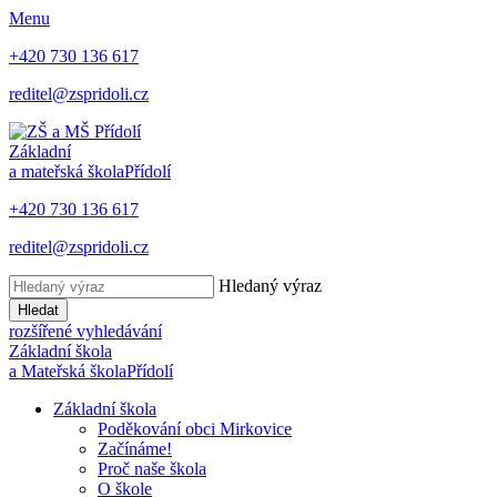
Menu
+420 730 136 617
reditel@zspridoli.cz
Základní
a mateřská škola
Přídolí
+420 730 136 617
reditel@zspridoli.cz
Hledaný výraz
Hledat
rozšířené vyhledávání
Základní škola
a Mateřská škola
Přídolí
Základní škola
Poděkování obci Mirkovice
Začínáme!
Proč naše škola
O škole