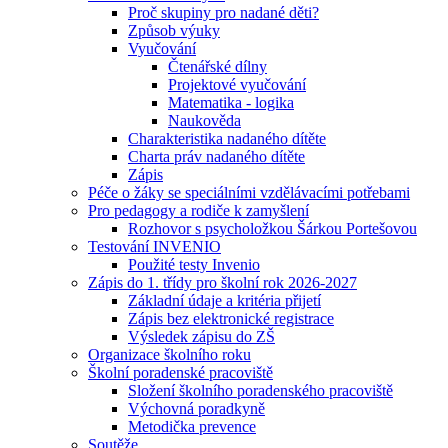
Proč skupiny pro nadané děti?
Způsob výuky
Vyučování
Čtenářské dílny
Projektové vyučování
Matematika - logika
Naukověda
Charakteristika nadaného dítěte
Charta práv nadaného dítěte
Zápis
Péče o žáky se speciálními vzdělávacími potřebami
Pro pedagogy a rodiče k zamyšlení
Rozhovor s psycholožkou Šárkou Portešovou
Testování INVENIO
Použité testy Invenio
Zápis do 1. třídy pro školní rok 2026-2027
Základní údaje a kritéria přijetí
Zápis bez elektronické registrace
Výsledek zápisu do ZŠ
Organizace školního roku
Školní poradenské pracoviště
Složení školního poradenského pracoviště
Výchovná poradkyně
Metodička prevence
Soutěže