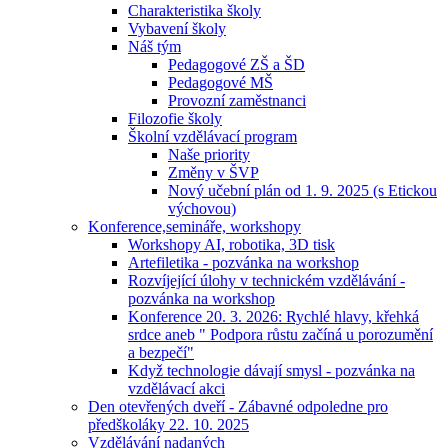
Charakteristika školy
Vybavení školy
Náš tým
Pedagogové ZŠ a ŠD
Pedagogové MŠ
Provozní zaměstnanci
Filozofie školy
Školní vzdělávací program
Naše priority
Změny v ŠVP
Nový učební plán od 1. 9. 2025 (s Etickou
výchovou)
Konference,semináře, workshopy
Workshopy AI, robotika, 3D tisk
Artefiletika - pozvánka na workshop
Rozvíjející úlohy v technickém vzdělávání -
pozvánka na workshop
Konference 20. 3. 2026: Rychlé hlavy, křehká
srdce aneb " Podpora růstu začíná u porozumění
a bezpečí"
Když technologie dávají smysl - pozvánka na
vzdělávací akci
Den otevřených dveří - Zábavné odpoledne pro
předškoláky 22. 10. 2025
Vzdělávání nadaných