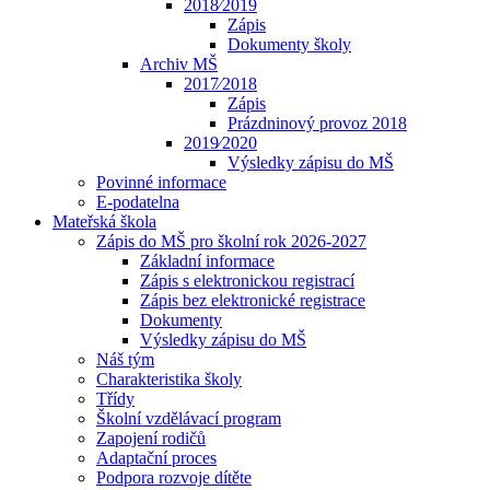
2018⁄2019
Zápis
Dokumenty školy
Archiv MŠ
2017⁄2018
Zápis
Prázdninový provoz 2018
2019⁄2020
Výsledky zápisu do MŠ
Povinné informace
E-podatelna
Mateřská škola
Zápis do MŠ pro školní rok 2026-2027
Základní informace
Zápis s elektronickou registrací
Zápis bez elektronické registrace
Dokumenty
Výsledky zápisu do MŠ
Náš tým
Charakteristika školy
Třídy
Školní vzdělávací program
Zapojení rodičů
Adaptační proces
Podpora rozvoje dítěte