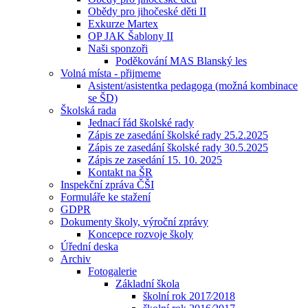
Obědy pro jihočeské děti II
Exkurze Martex
OP JAK Šablony II
Naši sponzoři
Poděkování MAS Blanský les
Volná místa - přijmeme
Asistent/asistentka pedagoga (možná kombinace
se ŠD)
Školská rada
Jednací řád školské rady
Zápis ze zasedání školské rady 25.2.2025
Zápis ze zasedání školské rady 30.5.2025
Zápis ze zasedání 15. 10. 2025
Kontakt na ŠR
Inspekční zpráva ČŠI
Formuláře ke stažení
GDPR
Dokumenty školy, výroční zprávy
Koncepce rozvoje školy
Úřední deska
Archiv
Fotogalerie
Základní škola
školní rok 2017⁄2018