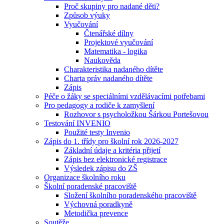
Proč skupiny pro nadané děti?
Způsob výuky
Vyučování
Čtenářské dílny
Projektové vyučování
Matematika - logika
Naukověda
Charakteristika nadaného dítěte
Charta práv nadaného dítěte
Zápis
Péče o žáky se speciálními vzdělávacími potřebami
Pro pedagogy a rodiče k zamyšlení
Rozhovor s psycholožkou Šárkou Portešovou
Testování INVENIO
Použité testy Invenio
Zápis do 1. třídy pro školní rok 2026-2027
Základní údaje a kritéria přijetí
Zápis bez elektronické registrace
Výsledek zápisu do ZŠ
Organizace školního roku
Školní poradenské pracoviště
Složení školního poradenského pracoviště
Výchovná poradkyně
Metodička prevence
Soutěže