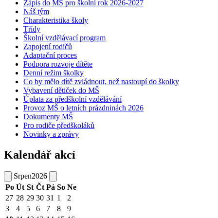
Zápis do MŠ pro školní rok 2026-2027
Náš tým
Charakteristika školy
Třídy
Školní vzdělávací program
Zapojení rodičů
Adaptační proces
Podpora rozvoje dítěte
Denní režim školky
Co by mělo dítě zvládnout, než nastoupí do školky
Vybavení dětiček do MŠ
Úplata za předškolní vzdělávání
Provoz MŠ o letních prázdninách 2026
Dokumenty MŠ
Pro rodiče předškoláků
Novinky a zprávy
Kalendář akcí
Srpen
2026
Po
Út
St
Čt
Pá
So
Ne
27
28
29
30
31
1
2
3
4
5
6
7
8
9