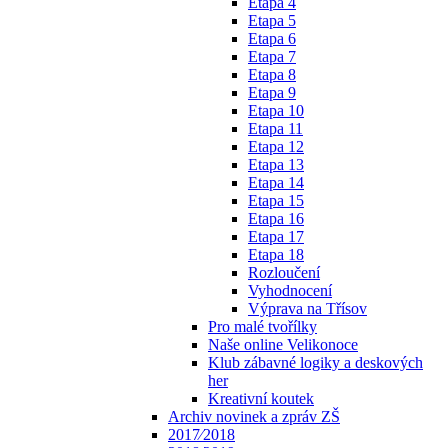
Etapa 4
Etapa 5
Etapa 6
Etapa 7
Etapa 8
Etapa 9
Etapa 10
Etapa 11
Etapa 12
Etapa 13
Etapa 14
Etapa 15
Etapa 16
Etapa 17
Etapa 18
Rozloučení
Vyhodnocení
Výprava na Třísov
Pro malé tvořílky
Naše online Velikonoce
Klub zábavné logiky a deskových
her
Kreativní koutek
Archiv novinek a zpráv ZŠ
2017⁄2018