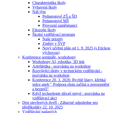
Charakteristika školy
Vybavení školy
Náš tým
Pedagogové ZŠ a ŠD
Pedagogové MŠ
Provozní zaměstnanci
Filozofie školy
Školní vzdělávací program
Naše priority
Změny v ŠVP
Nový učební plán od 1. 9. 2025 (s Etickou
výchovou)
Konference,semináře, workshopy
Workshopy AI, robotika, 3D tisk
Artefiletika - pozvánka na workshop
Rozvíjející úlohy v technickém vzdělávání -
pozvánka na workshop
Konference 20. 3. 2026: Rychlé hlavy, křehká
srdce aneb " Podpora růstu začíná u porozumění
a bezpečí"
Když technologie dávají smysl - pozvánka na
vzdělávací akci
Den otevřených dveří - Zábavné odpoledne pro
předškoláky 22. 10. 2025
Vzdělávání nadaných