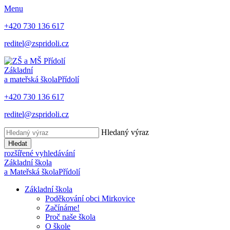
Menu
+420 730 136 617
reditel@zspridoli.cz
Základní
a mateřská škola
Přídolí
+420 730 136 617
reditel@zspridoli.cz
Hledaný výraz
Hledat
rozšířené vyhledávání
Základní škola
a Mateřská škola
Přídolí
Základní škola
Poděkování obci Mirkovice
Začínáme!
Proč naše škola
O škole