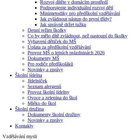
Rozvoj dítěte v domácím prostředí
Podporujeme individuální rozvoj dětí
Minimetodiky pro předškolní vzdělávání
Jak zvládnout nástup do první třídy?
Jak správně držet tužku
Denní režim školky
Co by mělo dítě zvládnout, než nastoupí do školky
Vybavení dětiček do MŠ
Úplata za předškolní vzdělávání
Provoz MŠ o letních prázdninách 2026
Dokumenty MŠ
Pro rodiče předškoláků
Novinky a zprávy
Školní jídelna
Jídelníček
Seznam alergenů
Provoz školní jídelny
Ovoce a zelenina do škol
Mléko do škol
Školní družina
Dokumenty školní družiny
Novinky a zprávy
Kontakty
Vzdělávání mysli