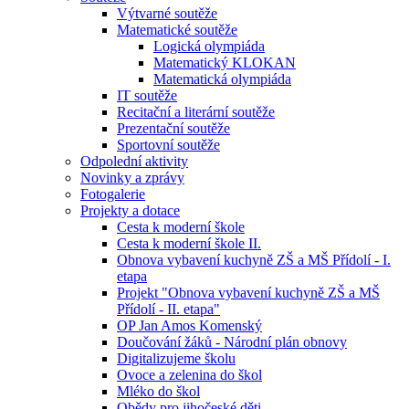
Výtvarné soutěže
Matematické soutěže
Logická olympiáda
Matematický KLOKAN
Matematická olympiáda
IT soutěže
Recitační a literární soutěže
Prezentační soutěže
Sportovní soutěže
Odpolední aktivity
Novinky a zprávy
Fotogalerie
Projekty a dotace
Cesta k moderní škole
Cesta k moderní škole II.
Obnova vybavení kuchyně ZŠ a MŠ Přídolí - I.
etapa
Projekt "Obnova vybavení kuchyně ZŠ a MŠ
Přídolí - II. etapa"
OP Jan Amos Komenský
Doučování žáků - Národní plán obnovy
Digitalizujeme školu
Ovoce a zelenina do škol
Mléko do škol
Obědy pro jihočeské děti