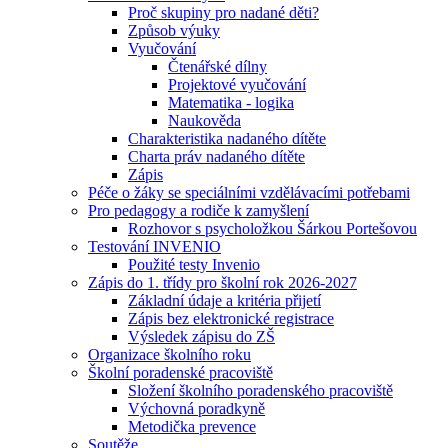
Proč skupiny pro nadané děti?
Způsob výuky
Vyučování
Čtenářské dílny
Projektové vyučování
Matematika - logika
Naukověda
Charakteristika nadaného dítěte
Charta práv nadaného dítěte
Zápis
Péče o žáky se speciálními vzdělávacími potřebami
Pro pedagogy a rodiče k zamyšlení
Rozhovor s psycholožkou Šárkou Portešovou
Testování INVENIO
Použité testy Invenio
Zápis do 1. třídy pro školní rok 2026-2027
Základní údaje a kritéria přijetí
Zápis bez elektronické registrace
Výsledek zápisu do ZŠ
Organizace školního roku
Školní poradenské pracoviště
Složení školního poradenského pracoviště
Výchovná poradkyně
Metodička prevence
Soutěže