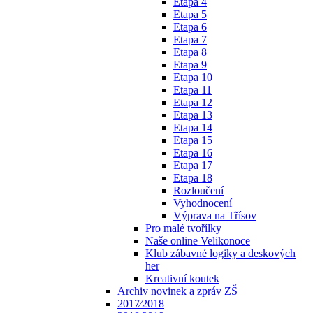
Etapa 4
Etapa 5
Etapa 6
Etapa 7
Etapa 8
Etapa 9
Etapa 10
Etapa 11
Etapa 12
Etapa 13
Etapa 14
Etapa 15
Etapa 16
Etapa 17
Etapa 18
Rozloučení
Vyhodnocení
Výprava na Třísov
Pro malé tvořílky
Naše online Velikonoce
Klub zábavné logiky a deskových
her
Kreativní koutek
Archiv novinek a zpráv ZŠ
2017⁄2018