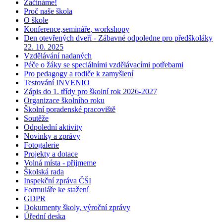
Začínáme!
Proč naše škola
O škole
Konference,semináře, workshopy
Den otevřených dveří - Zábavné odpoledne pro předškoláky
22. 10. 2025
Vzdělávání nadaných
Péče o žáky se speciálními vzdělávacími potřebami
Pro pedagogy a rodiče k zamyšlení
Testování INVENIO
Zápis do 1. třídy pro školní rok 2026-2027
Organizace školního roku
Školní poradenské pracoviště
Soutěže
Odpolední aktivity
Novinky a zprávy
Fotogalerie
Projekty a dotace
Volná místa - přijmeme
Školská rada
Inspekční zpráva ČŠI
Formuláře ke stažení
GDPR
Dokumenty školy, výroční zprávy
Úřední deska