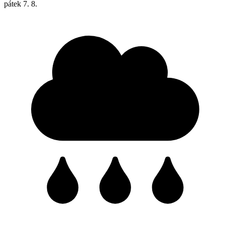
pátek
7. 8.