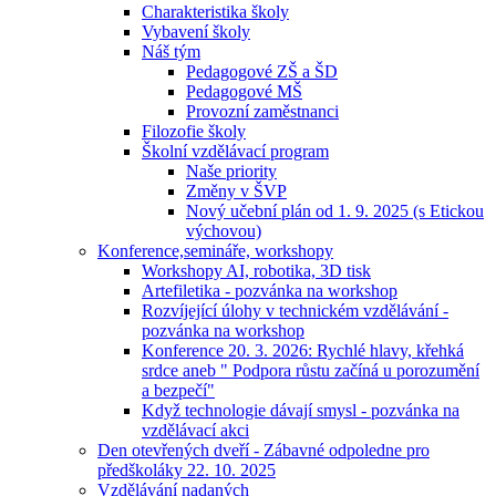
Charakteristika školy
Vybavení školy
Náš tým
Pedagogové ZŠ a ŠD
Pedagogové MŠ
Provozní zaměstnanci
Filozofie školy
Školní vzdělávací program
Naše priority
Změny v ŠVP
Nový učební plán od 1. 9. 2025 (s Etickou
výchovou)
Konference,semináře, workshopy
Workshopy AI, robotika, 3D tisk
Artefiletika - pozvánka na workshop
Rozvíjející úlohy v technickém vzdělávání -
pozvánka na workshop
Konference 20. 3. 2026: Rychlé hlavy, křehká
srdce aneb " Podpora růstu začíná u porozumění
a bezpečí"
Když technologie dávají smysl - pozvánka na
vzdělávací akci
Den otevřených dveří - Zábavné odpoledne pro
předškoláky 22. 10. 2025
Vzdělávání nadaných