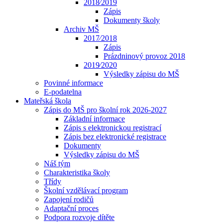
2018⁄2019
Zápis
Dokumenty školy
Archiv MŠ
2017⁄2018
Zápis
Prázdninový provoz 2018
2019⁄2020
Výsledky zápisu do MŠ
Povinné informace
E-podatelna
Mateřská škola
Zápis do MŠ pro školní rok 2026-2027
Základní informace
Zápis s elektronickou registrací
Zápis bez elektronické registrace
Dokumenty
Výsledky zápisu do MŠ
Náš tým
Charakteristika školy
Třídy
Školní vzdělávací program
Zapojení rodičů
Adaptační proces
Podpora rozvoje dítěte