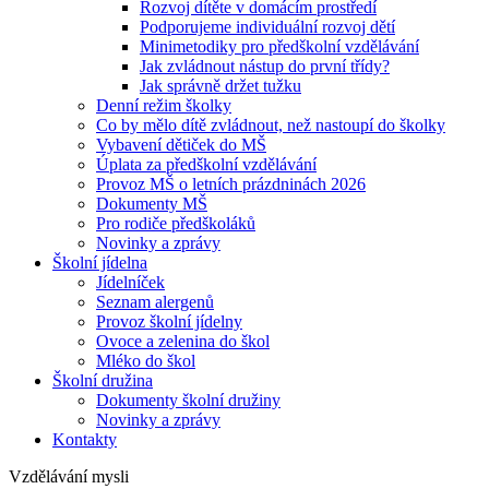
Rozvoj dítěte v domácím prostředí
Podporujeme individuální rozvoj dětí
Minimetodiky pro předškolní vzdělávání
Jak zvládnout nástup do první třídy?
Jak správně držet tužku
Denní režim školky
Co by mělo dítě zvládnout, než nastoupí do školky
Vybavení dětiček do MŠ
Úplata za předškolní vzdělávání
Provoz MŠ o letních prázdninách 2026
Dokumenty MŠ
Pro rodiče předškoláků
Novinky a zprávy
Školní jídelna
Jídelníček
Seznam alergenů
Provoz školní jídelny
Ovoce a zelenina do škol
Mléko do škol
Školní družina
Dokumenty školní družiny
Novinky a zprávy
Kontakty
Vzdělávání mysli