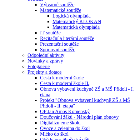
Výtvarné soutěže
Matematické soutěže
Logická olympiáda
Matematický KLOKAN
Matematická olympiáda
IT soutěže
Recitační a literární soutěže
Prezentační soutěže
Sportovní soutěže
Odpolední aktivity
Novinky a zprávy
Fotogalerie
Projekty a dotace
Cesta k moderní škole
Cesta k moderní škole II.
Obnova vybavení kuchyně ZŠ a MŠ Přídolí - I.
etapa
Projekt "Obnova vybavení kuchyně ZŠ a MŠ
Přídolí - II. etapa"
OP Jan Amos Komenský
Doučování žáků - Národní plán obnovy
Digitalizujeme školu
Ovoce a zelenina do škol
Mléko do škol
Obědy pro jihočeské děti