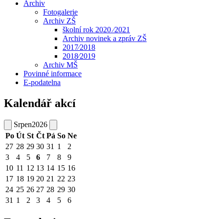
Archiv
Fotogalerie
Archiv ZŠ
školní rok 2020 ⁄2021
Archiv novinek a zpráv ZŠ
2017⁄2018
2018⁄2019
Archiv MŠ
Povinné informace
E-podatelna
Kalendář akcí
Srpen
2026
Po
Út
St
Čt
Pá
So
Ne
27
28
29
30
31
1
2
3
4
5
6
7
8
9
10
11
12
13
14
15
16
17
18
19
20
21
22
23
24
25
26
27
28
29
30
31
1
2
3
4
5
6