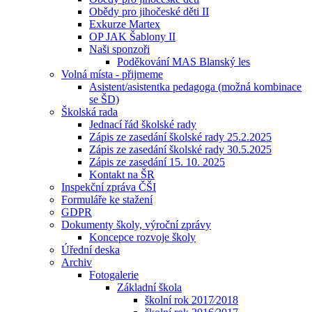
Obědy pro jihočeské děti II
Exkurze Martex
OP JAK Šablony II
Naši sponzoři
Poděkování MAS Blanský les
Volná místa - přijmeme
Asistent/asistentka pedagoga (možná kombinace
se ŠD)
Školská rada
Jednací řád školské rady
Zápis ze zasedání školské rady 25.2.2025
Zápis ze zasedání školské rady 30.5.2025
Zápis ze zasedání 15. 10. 2025
Kontakt na ŠR
Inspekční zpráva ČŠI
Formuláře ke stažení
GDPR
Dokumenty školy, výroční zprávy
Koncepce rozvoje školy
Úřední deska
Archiv
Fotogalerie
Základní škola
školní rok 2017⁄2018