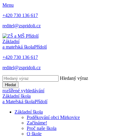
Menu
+420 730 136 617
reditel@zspridoli.cz
Základní
a mateřská škola
Přídolí
+420 730 136 617
reditel@zspridoli.cz
Hledaný výraz
Hledat
rozšířené vyhledávání
Základní škola
a Mateřská škola
Přídolí
Základní škola
Poděkování obci Mirkovice
Začínáme!
Proč naše škola
O škole